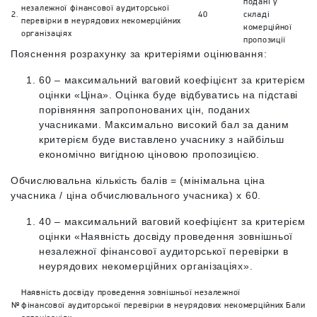
подані у
незалежної фінансової аудиторської
2.
40
складі
перевірки в неурядових некомерційних
комерційної
організаціях
пропозиції
Пояснення розрахунку за критеріями оцінювання:
60 – максимальний ваговий коефіцієнт за критерієм
оцінки «Ціна». Оцінка буде відбуватись на підставі
порівняння запропонованих цін, поданих
учасниками. Максимально високий бал за даним
критерієм буде виставлено учаснику з найбільш
економічно вигідною ціновою пропозицією.
Обчислювальна кількість балів = (мінімальна ціна
учасника / ціна обчислювального учасника) х 60.
40 – максимальний ваговий коефіцієнт за критерієм
оцінки «Наявність досвіду проведення зовнішньої
незалежної фінансової аудиторської перевірки в
неурядових некомерційних організаціях».
Наявність досвіду проведення зовнішньої незалежної
№
фінансової аудиторської перевірки в неурядових некомерційних
Бали