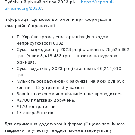
Публічний річний звіт за 2023 рік –
https://report.ti-
ukraine.org/2023/
.
Інформація що може допомогти при формуванні
комерційної пропозиції:
ТІ Україна громадська організація з кодом
неприбутковості 0032.
Сума надходжень у 2023 році становить 75,525,862
грн. (з них 3,418,483 грн. – позитивна курсова
різниця).
Сума видатків у 2023 році становить 66,214,010
грн.
Кількість розрахункових рахунків, на яких був рух
коштів – 13 у гривні, 3 у валюті.
Зовнішньоекономічна діяльність не проводилась.
≈
2700 платіжних доручень.
≈
170 контрагентів.
17 співробітників.
Для отримання додаткової інформації щодо технічного
завдання та участі у тендері, можна звернутись у