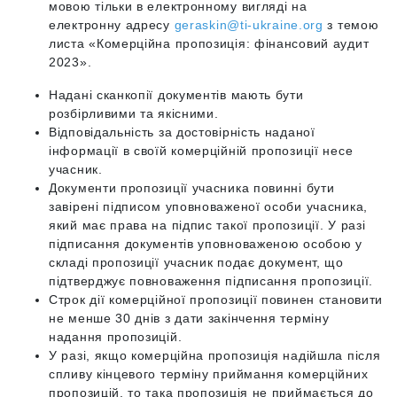
мовою тільки в електронному вигляді на
електронну адресу
geraskin@ti-ukraine.org
з темою
листа «Комерційна пропозиція: фінансовий аудит
2023».
Надані сканкопії документів мають бути
розбірливими та якісними.
Відповідальність за достовірність наданої
інформації в своїй комерційній пропозиції несе
учасник.
Документи пропозиції учасника повинні бути
завірені підписом уповноваженої особи учасника,
який має права на підпис такої пропозиції. У разі
підписання документів уповноваженою особою у
складі пропозиції учасник подає документ, що
підтверджує повноваження підписання пропозиції.
Строк дії комерційної пропозиції повинен становити
не менше 30 днів з дати закінчення терміну
надання пропозицій.
У разі, якщо комерційна пропозиція надійшла після
спливу кінцевого терміну приймання комерційних
пропозицій, то така пропозиція не приймається до