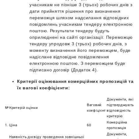
учасникам не пізніше 3 (трьох) робочих днів з
дати прийняття рішення про визначення
переможця шляхом надсилання відповідних
повідомлень учасникам тендеру електронною
поштою. Результати тендеру будуть
оприлюднені на сайті організації. Переможцю
тендеру упродовж 3 (трьох) робочих днів, з
моменту визначення його переможцем, буде
надіслане відповідне повідомлення
електронною поштою. З переможцем буде
підписано договір (Додаток 4).
Критерії оцінювання комерційних пропозицій та
їх вагові коефіцієнти:
Документи, які
Ваговий
підтверджують
№
Критерій оцінки
коефіцієнт
відповідність
критерію
Комерційна
1.
Ціна
60
пропозиція
Документи,
Наявність досвіду проведення зовнішньої