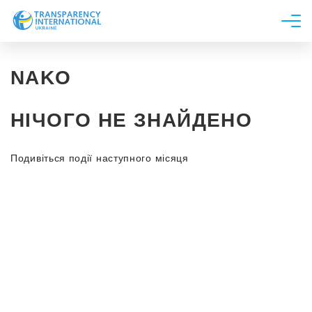
Про нас
NAKO
Новини
Дослідження
НІЧОГО НЕ ЗНАЙДЕНО
Напрями роботи
Долучитися
Подивіться події наступного місяця