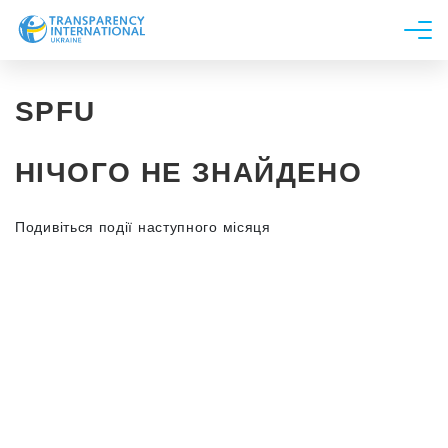
Про нас
SPFU
Новини
Дослідження
НІЧОГО НЕ ЗНАЙДЕНО
Напрями роботи
Долучитися
Подивіться події наступного місяця