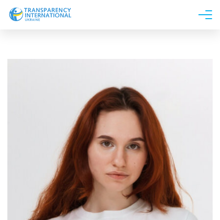
Про нас
Новини
Дослідження
Напрями роботи
Долучитися