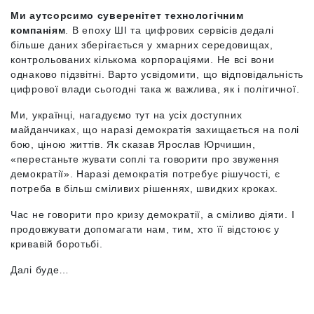
Ми аутсорсимо суверенітет технологічним
компаніям
. В епоху ШІ та цифрових сервісів дедалі
більше даних зберігається у хмарних середовищах,
контрольованих кількома корпораціями. Не всі вони
однаково підзвітні. Варто усвідомити, що відповідальність
цифрової влади сьогодні така ж важлива, як і політичної.
Ми, українці, нагадуємо тут на усіх доступних
майданчиках, що наразі демократія захищається на полі
бою, ціною життів. Як сказав Ярослав Юрчишин,
«перестаньте жувати соплі та говорити про звуження
демократії». Наразі демократія потребує рішучості, є
потреба в більш сміливих рішеннях, швидких кроках.
Час не говорити про кризу демократії, а сміливо діяти. І
продовжувати допомагати нам, тим, хто її відстоює у
кривавій боротьбі.
Далі буде…