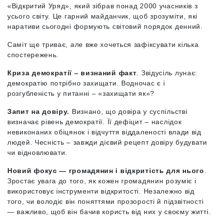
«Відкритий Уряд», який зібрав понад 2000 учасників з
усього світу. Це гарний майданчик, щоб зрозуміти, які
наративи сьогодні формують світовий порядок денний.
Саміт ще триває, але вже хочеться зафіксувати кілька
спостережень.
Криза демократії – визнаний факт
. Звідусіль лунає:
демократію потрібно захищати. Водночас є і
розгубленість у питанні – «захищати як»?
Запит на довіру.
Визнано, що довіра у суспільстві
визначає рівень демократії. Її дефіцит – наслідок
невиконаних обіцянок і відчуття віддаленості влади від
людей. Чесність – завжди дієвий рецепт довіру будувати
чи відновлювати.
Новий фокус — громадянин і відкритість для нього
.
Зростає увага до того, як кожен громадянин розуміє і
використовує інструменти відкритості. Незалежно від
того, чи володіє він поняттями прозорості й підзвітності
— важливо, щоб він бачив користь від них у своєму житті.