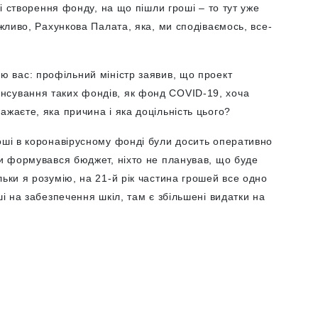
ні створення фонду, на що пішли гроші – то тут уже
ожливо, Рахункова Палата, яка, ми сподіваємось, все-
аю вас: профільний міністр заявив, що проект
нсування таких фондів, як фонд COVID-19, хоча
ажаєте, яка причина і яка доцільність цього?
роші в коронавірусному фонді були досить оперативно
ли формувався бюджет, ніхто не планував, що буде
льки я розумію, на 21-й рік частина грошей все одно
ші на забезпечення шкіл, там є збільшені видатки на