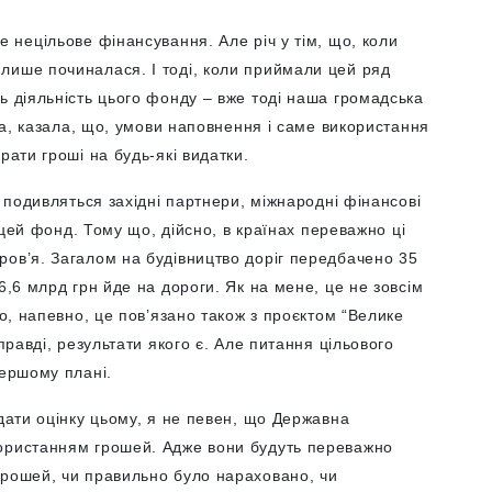
е нецільове фінансування. Але річ у тім, що, коли
лише починалася. І тоді, коли приймали цей ряд
ь діяльність цього фонду – вже тоді наша громадська
їна, казала, що, умови наповнення і саме використання
рати гроші на будь-які видатки.
с подивляться західні партнери, міжнародні фінансові
а цей фонд. Тому що, дійсно, в країнах переважно ці
ров’я. Загалом на будівництво доріг передбачено 35
6,6 млрд грн йде на дороги. Як на мене, це не зовсім
що, напевно, це пов’язано також з проєктом “Велике
правді, результати якого є. Але питання цільового
першому плані.
 дати оцінку цьому, я не певен, що Державна
користанням грошей. Адже вони будуть переважно
грошей, чи правильно було нараховано, чи