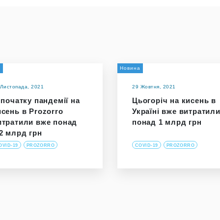
а
Новина
 Листопада, 2021
29 Жовтня, 2021
з початку пандемії на
Цьогоріч на кисень в
исень в Prozorro
Україні вже витратил
итратили вже понад
понад 1 млрд грн
,2 млрд грн
OVID-19
PROZORRO
COVID-19
PROZORRO