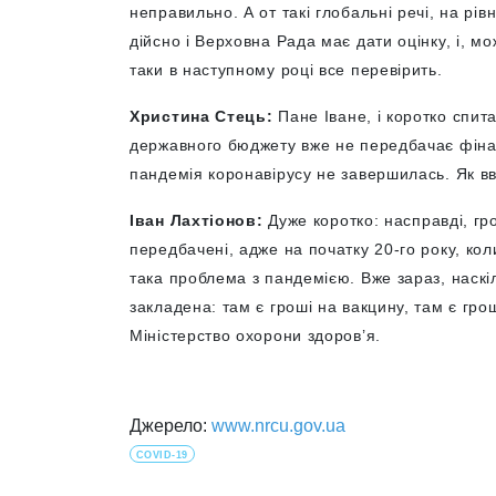
неправильно. А от такі глобальні речі, на рів
дійсно і Верховна Рада має дати оцінку, і, м
таки в наступному році все перевірить.
Христина Стець:
Пане Іване, і коротко спит
державного бюджету вже не передбачає фіна
пандемія коронавірусу не завершилась. Як вв
Іван Лахтіонов:
Дуже коротко: насправді, г
передбачені, адже на початку 20-го року, ко
така проблема з пандемією. Вже зараз, наскі
закладена: там є гроші на вакцину, там є гро
Міністерство охорони здоров’я.
Джерело:
www.nrcu.gov.ua
COVID-19