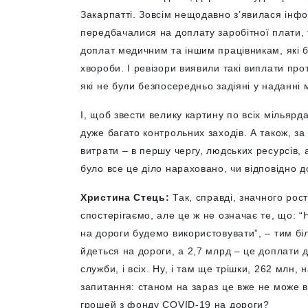
Закарпатті. Зовсім нещодавно з’явилася інфо
передбачалися на доплату заробітної плати,
доплат медичним та іншим працівникам, які б
хвороби. І ревізори виявили такі виплати пр
які не були безпосередньо задіяні у наданні 
І, щоб звести велику картину по всіх мільярд
дуже багато контрольних заходів. А також, з
витрати – в першу чергу, людських ресурсів, 
було все це діло нараховано, чи відповідно до
Христина Стець:
Так, справді, значного рос
спостерігаємо, але це ж не означає те, що: “
на дороги будемо використовувати”, – тим бі
йдеться на дороги, а 2,7 млрд – це доплати д
служби, і всіх. Ну, і там ще трішки, 262 млн,
запитання: станом на зараз це вже не може 
грошей з фонду COVID-19 на дороги?