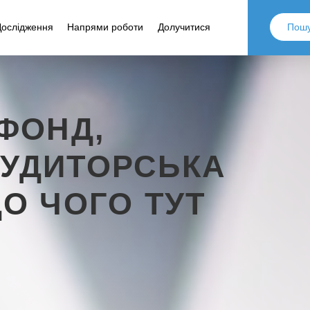
Дослідження
Напрями роботи
Долучитися
 ФОНД,
УДИТОРСЬКА
О ЧОГО ТУТ