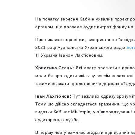
На початку вересня Кабмін ухвалив
проєкт р
органом, що проведе аудит витрат фонду на 
Про виклики перевірки, використання “ковід
2021 році журналістка Українського радіо
пог
TI Україна Іваном Лахтіоновим.
Христина Стець:
Які маєте прогнози з приво
мали би проводити якісь ну зовсім незалежні
такими вважати представників державної ауд
Іван Лахтіонов:
Тут важливо одразу зрозумі
Тому що дійсно складається враження, що уря
видатки Кабінет Міністрів, у підпорядкуванні
аудиторська служба.
В першу чергу важливо згадати підписаний 