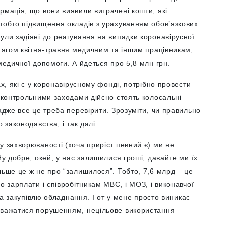
рмація, що вони виявили витрачені кошти, які
 тобто підвищення окладів з урахуванням обов’язкових
ули задіяні до реагування на випадки коронавірусної
отягом квітня-травня медичним та іншим працівникам,
медичної допомоги. А йдеться про 5,8 млн грн.
ах, які є у коронавірусному фонді, потрібно провести
а контрольними заходами дійсно стоять колосальні
адже все це треба перевірити. Зрозуміти, чи правильно
 законодавства, і так далі.
ту захворюваності (хоча приріст певний є) ми не
Ну добре, окей, у нас залишилися гроші, давайте ми їх
льше це ж не про “залишилося”. Тобто, 7,6 млрд – це
о зарплати і співробітникам МВС, і МОЗ, і виконавчої
 на закупівлю обладнання. І от у мене просто виникає
вважатися порушенням, нецільове використання