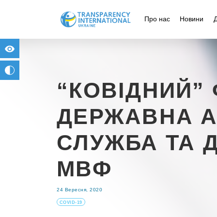
Про нас
Новини
for people with visual impairment
change to b/w
“КОВІДНИЙ”
ДЕРЖАВНА А
СЛУЖБА ТА Д
МВФ
24 Вересня, 2020
COVID-19