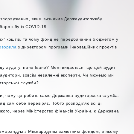
озпорядження, яким визначив Держаудитслужбу
боротьбу із COVID-19.
них” коштів, та чому фонд не передбачений бюджетом у
оворила
з
директором програми інноваційних проєктів
ду аудиту, пане Іване? Мені видається, що цей аудит
 аудитори, зовсім незалежні експерти. Чи можемо ми
иторської служби?
ти, чому це робить саме Державна аудиторська служба.
д сам себе перевіряє. Тобто розподіляє всі ці
 якого, через Міністерство фінансів України, є Державна
меморандум з Міжнародним валютним фондом, в якому