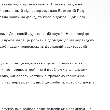
жавна аудиторська служба. В моєму розумінні,
 орган, який підпорядковується Верховній Раді
ляла кошти на фонд, то було б добре, щоб його
саме Державній аудиторській службі. Насправді це
а служба мала це робити відповідно до меморандуму.
 щоб надати повноважень Державній аудиторській
е доволі, — це виділення з цього фонду основної
оли, по-перше, в країні такі проблеми з фінансами,
нсово, ми левову частину витрачаємо грошей на
іпливо перевірені, і, щоб це зробити, потрібно досить
 служба вже робила деякі перевірки: наприклад, на