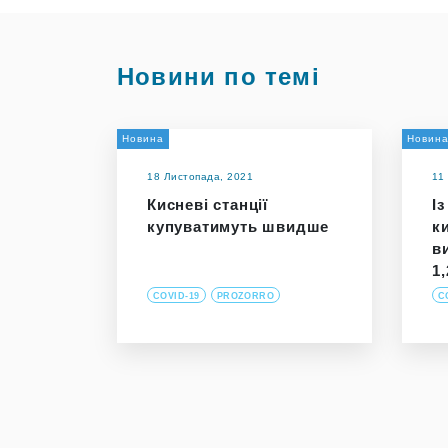
Новини по темі
Новина
Новин
18 Листопада, 2021
11
Кисневі станції
І
купуватимуть швидше
к
в
1
COVID-19
PROZORRO
C