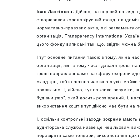
Іван Лахтіонов:
Дійсно, на перший погляд, ц
створювався коронавірусний фонд, пандемія 
нормативно-правових актів, які регламентуют
організація, Transparency International Укра
цього фонду виписані так, що, звідти можна б
І тут основне питання також в тому, як на на
організації, які, в тому числі давали гроші н
гроші направлені саме на сферу охорони здо
млрд грн, тобто левова частина з усіх майже 
правильно. І, дійсно, тут важливо розуміти, 
будівництво”, який досить розпіарений, і, нас
використання коштів тут дійсно має бути на 
І, оскільки контрольні заходи зокрема мають
аудиторська служба назве це нецільовим ви
перевіряти саме тендери, використання цих 