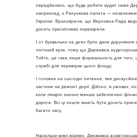
передбачено, що буде робити аудит саме Дер
наприклад, є Рахункова палата — незалежний
України. Враховуючи, що Верховна Рада виді
досить прискіпливо перевіряли.
І от буквально на днях було дане доручення 
логічний крок, тому що Державна аудиторськ
Тобто, це така лише формальність для того,
службі для перевірки цього фонду.
І головне на сьогодні питання, яке дискусійн
частини на ремонт доріг. Дійсно, в умовах, к
коли лікарні значно менше забезпечені фіна
дороги. Всі ці кошти мають бути досить приск
багато часу.
Наскільки мені відомо, Державна аудиторська