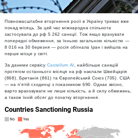
Повномасштабне вторгнення росії в Україну триває вже
понад місяць. За цей час міжнародна спільнота
застосувала до рф 5 262 санкції. Тож якщо врахувати
попередні обмеження, за їхньою загальною кількістю —
8 016 на 30 березня — росія обігнала Іран і вийшла на
перше місце у світі.
За даними сервісу
Castellum.AI
, найбільше санкцій
протягом останнього місяця на рф наклали Швейцарія
(868), Британія (861) та Європейський Союз (705). США
— на п’ятій сходинці з пока
зником 690. Однак звісно,
варто враховувати не лише кількість, а й силу обмежень,
а також їхній обсяг до початку вторгнення.