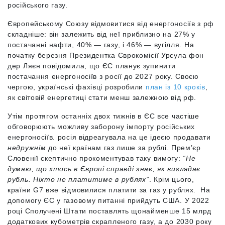
російського газу.
Європейському Союзу відмовитися від енергоносіїв з рф
складніше: він залежить від неї приблизно на 27% у
постачанні нафти, 40% — газу, і 46% — вугілля. На
початку березня Президентка Єврокомісії Урсула фон
дер Ляєн повідомила, що ЄС планує зупинити
постачання енергоносіїв з росії до 2027 року. Своєю
чергою, українські фахівці розробили
план із 10 кроків
,
як світовій енергетиці стати менш залежною від рф.
Утім протягом останніх двох тижнів в ЄС все частіше
обговорюють можливу заборону імпорту російських
енергоносіїв. росія відреагувала на це ідеєю продавати
недружнім
до неї країнам газ лише за рублі. Прем’єр
Словенії скептично прокоментував таку вимогу:
“Не
думаю, що хтось в Європі справді знає, як виглядає
рубль. Ніхто не платитиме в рублях”
. Крім цього,
країни G7 вже відмовилися платити за газ у рублях. На
допомогу ЄС у газовому питанні прийдуть США. У 2022
році Сполучені Штати поставлять щонайменше 15 млрд
додаткових кубометрів скрапленого газу, а до 2030 року