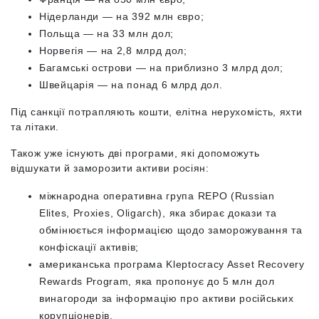
Нідерланди — на 392 млн євро;
Польща — на 33 млн дол;
Норвегія — на 2,8 млрд дол;
Багамські острови — на приблизно 3 млрд дол;
Швейцарія — на понад 6 млрд дол. ​​
Під санкції потрапляють кошти, елітна нерухомість, яхти
та літаки.
Також уже існують дві програми, які допоможуть
відшукати й заморозити активи росіян:
міжнародна оперативна група REPO (Russian
Elites, Proxies, Oligarch), яка збирає докази та
обмінюється інформацією щодо заморожування та
конфіскації активів;
американська програма Kleptocracy Asset Recovery
Rewards Program, яка пропонує до 5 млн дол
винагороди за інформацію про активи російських
корупціонерів.