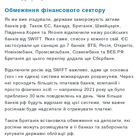
Обмеження фінансового сектору
Як ми вже згадували, держави заморожують активи
банків рф. Також ЄС, Канада, Британія, Швейцарія,
Південна Корея та Японія відключили низку російських
банків від SWIFT. Яких саме, список у кожного свій. ЄС
застосували цю санкцію до 7 банків: ВТБ, Росія, Откритіє,
Новікомбанк, Промсвязьбанк, Совкомбанк та ВЕБ.РФ.
Британія до цього переліку додала ще Сбєрбанк.
Відключити росію від SWIFT важливо, адже це основна
(хоч і не єдина) система міжнародних розрахунків. Через
неї проходить більшість платежів банків, компаній і
просто фізичних осіб — наприкінці 2021 року це було
приблизно 30 млн повідомлень на день. Чим більше
банків рф будуть відрізані від цієї системи, тим важче
росіянам буде надсилати й отримувати платежі.
Також Британія встановила обмеження на депозити, які
росіяни можуть розміщувати в її банках та заборонила
купувати державні облігації рф.