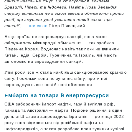
санкції навіть не існує. Це стосується зокрема
Бразилії, Нігерії та Індонезії. Навіть Нова Зеландія
спершу виявилася не в змозі ввести обмеження проти
росії, що змусило уряд ухвалити новий закон про
санкції”,
—
пояснює
Пітер П’ясецький.
Якщо країна не запроваджує санкції, вона може
підтримати
міжнародні обмеження — так зробила
Південна Корея. Водночас навіть так поки не вчинили
Китай, Індія, Сербія, Туреччина та Ізраїль, які мають
автономію на впровадження санкцій.
Утім росія все ж стала найбільш санкціонованою країною
світу. І оскільки вона не зупиняє війну, проти неї
впроваджують все нові й нові обмеження.
Ембарго на товари й енергоресурси
США заборонили імпорт нафти, газу й вугілля з рф,
Канада та Австралія — нафти. Подібне рішення в один
день зі Штатами запровадила Британія — до кінця 2022
року вона відмовиться від російської нафти та
нафтопродуктів, а також розробляє план зупинки купівлі