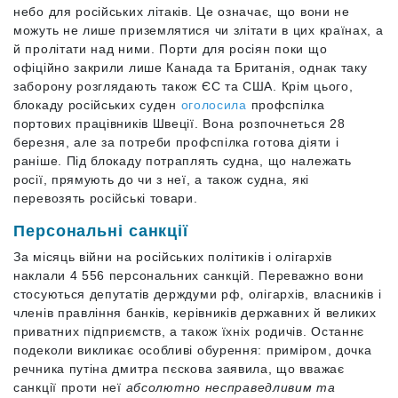
небо для російських літаків. Це означає, що вони не
можуть не лише приземлятися чи злітати в цих країнах, а
й пролітати над ними. Порти для росіян поки що
офіційно закрили лише Канада та Британія, однак таку
заборону розглядають також ЄС та США. Крім цього,
блокаду російських суден
оголосила
профспілка
портових працівників Швеції. Вона розпочнеться 28
березня, але за потреби профспілка готова діяти і
раніше. Під блокаду потраплять судна, що належать
росії, прямують до чи з неї, а також судна, які
перевозять російські товари.
Персональні санкції
За місяць війни на російських політиків і олігархів
наклали 4 556 персональних санкцій. Переважно вони
стосуються депутатів держдуми рф, олігархів, власників і
членів правління банків, керівників державних й великих
приватних підприємств, а також їхніх родичів. Останнє
подеколи викликає особливі обурення: приміром, дочка
речника путіна дмитра пєскова заявила, що вважає
санкції проти неї
абсолютно несправедливим та