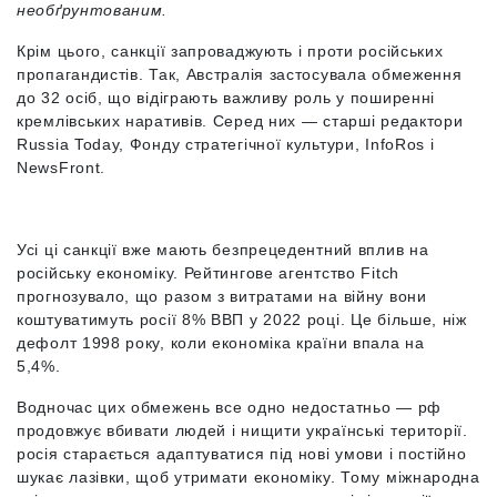
необґрунтованим.
Крім цього, санкції запроваджують і проти російських
пропагандистів. Так, Австралія застосувала обмеження
до 32 осіб, що відіграють важливу роль у поширенні
кремлівських наративів. Серед них — старші редактори
Russia Today, Фонду стратегічної культури, InfoRos і
NewsFront.
Усі ці санкції вже мають безпрецедентний вплив на
російську економіку. Рейтингове агентство Fitch
прогнозувало, що разом з витратами на війну вони
коштуватимуть росії 8% ВВП у 2022 році. Це більше, ніж
дефолт 1998 року, коли економіка країни впала на
5,4%.
Водночас цих обмежень все одно недостатньо — рф
продовжує вбивати людей і нищити українські території.
росія старається адаптуватися під нові умови і постійно
шукає лазівки, щоб утримати економіку. Тому міжнародна