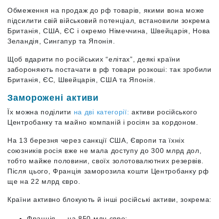
Обмеження на продаж до рф товарів, якими вона може
підсилити свій військовий потенціал, встановили зокрема
Британія, США, ЄС і окремо Німеччина, Швейцарія, Нова
Зеландія, Сингапур та Японія.
Щоб вдарити по російських “елітах”, деякі країни
забороняють постачати в рф товари розкоші: так зробили
Британія, ЄС, Швейцарія, США та Японія.
Заморожені активи
Їх можна поділити
на дві категорії:
активи російського
Центробанку та майно компаній і росіян за кордоном.
На 13 березня через санкції США, Європи та їхніх
союзників росія вже не мала доступу до 300 млрд дол,
тобто майже половини, своїх золотовалютних резервів.
Після цього, Франція заморозила кошти Центробанку рф
ще на 22 млрд євро.
Країни активно блокують й інші російські активи, зокрема:
Франція — на 850 млн євро;