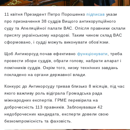
11 квітня Президент Петро Порошенко
підписав
укази
про призначення 38 суддів Вищого антикорупційного
суду та Апеляційної палати ВАС. Опісля правники склали
присягу українському народові. Таким чином склад ВАС
сформовано, і судді можуть виконувати обов’язки.
Щоб Антикорсуд почав ефективно
функціонувати
, треба
провести збори суддів, обрати голову, набрати апарат і
помічників суддів. Окрім того, низку технічних завдань
покладено на органи державної влади.
Конкурс до Антикорсуду тривав близько 8 місяців, під час
якого важливу роль відіграла Громадська рада
міжнародних експертів. ГРМЕ перевірила на
доброчесність 113 правників. Заблокувавши 42
недоброчесних кандидата, експерти довели свою
безкомпромісність та фаховість.