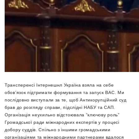
Трансперенсі Інтернешнл Україна взяла на себе
обов’язок підтримати формування та запуск ВАС. Ми
послідовно виступали за те, щоб Антикорупційний суд
брав до розгляду справи, підслідні НАБУ та САП.
Організація неухильно відстоювала “ключову роль”
Громадської ради міжнародних експертів у процесі
добору суддів. Спільно з іншими громадськими
організаціями та міжнародними партнерами вдалося