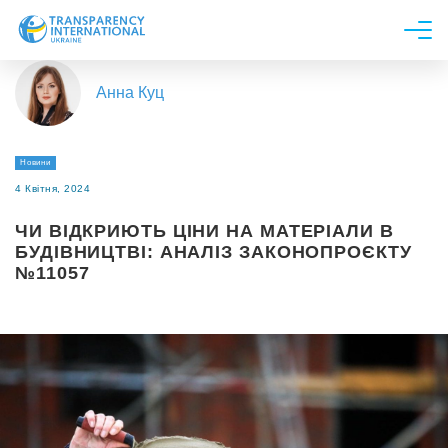
Про нас
Анна Куц
Новини
Дослідження
Новини
Напрями роботи
4 Квітня, 2024
Долучитися
ЧИ ВІДКРИЮТЬ ЦІНИ НА МАТЕРІАЛИ В
БУДІВНИЦТВІ: АНАЛІЗ ЗАКОНОПРОЄКТУ
№11057