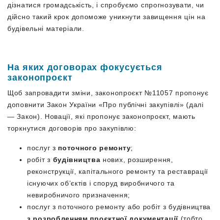
дізнатися громадськість, і спробуємо спрогнозувати, чи
дійсно такий крок допоможе уникнути завищення цін на
будівельні матеріали.
На яких договорах фокусується
законопроєкт
Щоб запровадити зміни, законопроєкт №11057 пропонує
доповнити Закон України «Про публічні закупівлі» (далі
— Закон). Новації, які пропонує законопроєкт, мають
торкнутися договорів про закупівлю:
послуг з
поточного ремонту
;
робіт з
будівництва
нових, розширення,
реконструкції, капітального ремонту та реставрації
існуючих об’єктів і споруд виробничого та
невиробничого призначення;
послуг з поточного ремонту або робіт з будівництва
з розробленням проєктної документації
(тобто