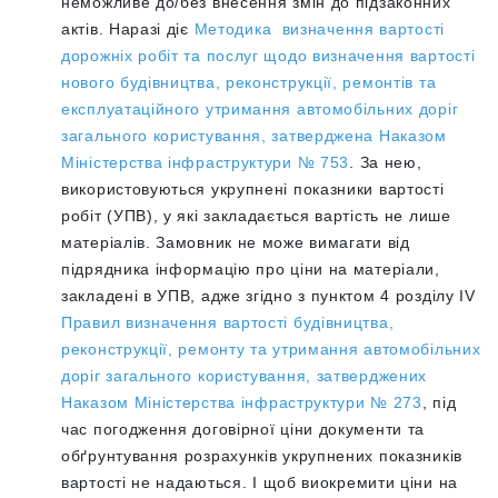
неможливе до/без внесення змін до підзаконних
актів. Наразі діє
Методика визначення вартості
дорожніх робіт та послуг щодо визначення вартості
нового будівництва, реконструкції, ремонтів та
експлуатаційного утримання автомобільних доріг
загального користування, затверджена Наказом
Міністерства інфраструктури № 753
. За нею,
використовуються укрупнені показники вартості
робіт (УПВ), у які закладається вартість не лише
матеріалів. Замовник не може вимагати від
підрядника інформацію про ціни на матеріали,
закладені в УПВ, адже згідно з пунктом 4 розділу ІV
Правил визначення вартості будівництва,
реконструкції, ремонту та утримання автомобільних
доріг загального користування, затверджених
Наказом Міністерства
інфраструктури № 273
, під
час погодження договірної ціни документи та
обґрунтування розрахунків укрупнених показників
вартості не надаються.
І щоб виокремити ціни на