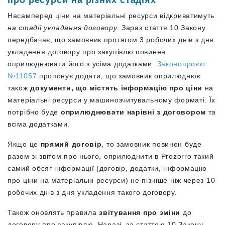
про ресурси на різних стадіях
Насамперед ціни на матеріальні ресурси відкриватимуть
на стадії укладання договору.
Зараз стаття 10 Закону
передбачає, що замовник протягом 3 робочих днів з дня
укладення договору про закупівлю повинен
оприлюднювати його з усіма додатками.
Законопроєкт
№11057
пропонує додати, що замовник оприлюднює
також
документи, що містять інформацію про ціни
на
матеріальні ресурси у машинозчитувальному форматі. Їх
потрібно буде
оприлюднювати нарівні з договором
та
всіма додатками.
Якщо це
прямий договір
, то замовник повинен буде
разом зі звітом про нього, оприлюднити в Prozorro такий
самий обсяг інформації (договір, додатки, інформацію
про ціни на матеріальні ресурси) не пізніше ніж через 10
робочих днів з дня укладення такого договору.
Також оновлять правила
звітування про зміни
до
договору про закупівлю. Наразі, за статтею 10 Закону,