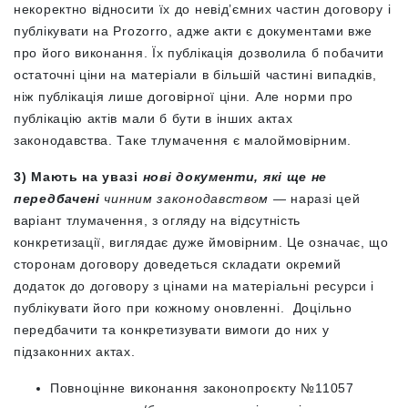
некоректно відносити їх до невід’ємних частин договору і
публікувати на Prozorro, адже акти є документами вже
про його виконання. Їх публікація дозволила б побачити
остаточні ціни на матеріали в більшій частині випадків,
ніж публікація лише договірної ціни. Але норми про
публікацію актів мали б бути в інших актах
законодавства. Таке тлумачення є малоймовірним.
3) Мають на увазі
нові документи, які ще не
передбачені
чинним законодавством —
наразі цей
варіант тлумачення, з огляду на відсутність
конкретизації, виглядає дуже ймовірним. Це означає, що
сторонам договору доведеться складати окремий
додаток до договору з цінами на матеріальні ресурси і
публікувати його при кожному оновленні. Доцільно
передбачити та конкретизувати вимоги до них у
підзаконних актах.
Повноцінне виконання законопроєкту №11057