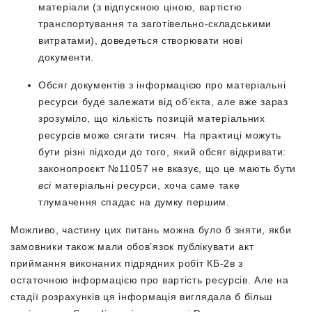
матеріали (з відпускною ціною, вартістю
транспортування та заготівельно-складськими
витратами), доведеться створювати нові
документи.
Обсяг документів з інформацією про матеріальні
ресурси буде залежати від об’єкта, але вже зараз
зрозуміло, що кількість позицій матеріальних
ресурсів може сягати тисяч. На практиці можуть
бути різні підходи до того, який обсяг відкривати:
законопроєкт №11057 не вказує, що це мають бути
всі
матеріальні ресурси, хоча саме таке
тлумачення спадає на думку першим.
Можливо, частину цих питань можна було б зняти, якби
замовники також мали обов’язок публікувати акт
приймання виконаних підрядних робіт КБ-2в з
остаточною інформацією про вартість ресурсів. Але на
стадії розрахунків ця інформація виглядала б більш