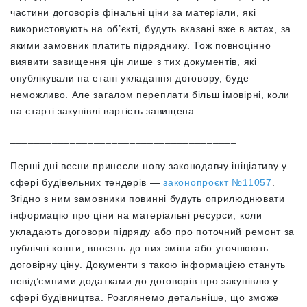
частини договорів фінальні ціни за матеріали, які
використовують на об’єкті, будуть вказані вже в актах, за
якими замовник платить підряднику. Тож повноцінно
виявити завищення цін лише з тих документів, які
опублікували на етапі укладання договору, буде
неможливо. Але загалом переплати більш імовірні, коли
на старті закупівлі вартість завищена.
______________________________________
Перші дні весни принесли нову законодавчу ініціативу у
сфері будівельних тендерів —
законопроєкт №11057
.
Згідно з ним замовники повинні будуть оприлюднювати
інформацію про ціни на матеріальні ресурси, коли
укладають договори підряду або про поточний ремонт за
публічні кошти, вносять до них зміни або уточнюють
договірну ціну. Документи з такою інформацією стануть
невід’ємними додатками до договорів про закупівлю у
сфері будівництва. Розглянемо детальніше, що зможе