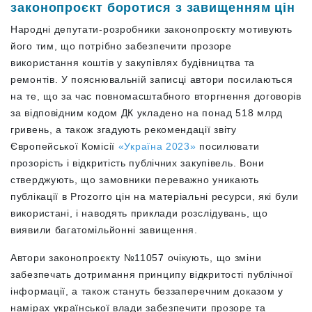
законопроєкт боротися з завищенням цін
Народні депутати-розробники законопроєкту мотивують
його тим, що потрібно забезпечити прозоре
використання коштів у закупівлях будівництва та
ремонтів. У пояснювальній записці автори посилаються
на те, що за час повномасштабного вторгнення договорів
за відповідним кодом ДК укладено на понад 518 млрд
гривень, а також згадують рекомендації звіту
Європейської Комісії
«Україна 2023»
посилювати
прозорість і відкритість публічних закупівель. Вони
стверджують, що замовники переважно уникають
публікації в Prozorro цін на матеріальні ресурси, які були
використані, і наводять приклади розслідувань, що
виявили багатомільйонні завищення.
Автори законопроєкту №11057 очікують, що зміни
забезпечать дотримання принципу відкритості публічної
інформації, а також стануть беззаперечним доказом у
намірах української влади забезпечити прозоре та