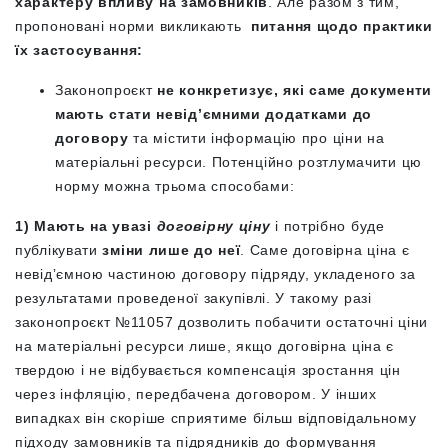
характеру впливу на замовників
. Але разом з тим,
пропоновані норми викликають
питання щодо практики
їх застосування:
Законопроєкт
не конкретизує, які саме документи
мають стати невід’ємними додатками до
договору
та містити інформацію про ціни на
матеріальні ресурси. Потенційно розтлумачити цю
норму можна трьома способами:
1) Мають на увазі
договірну ціну
і потрібно буде
публікувати
зміни лише до неї
. Саме договірна ціна є
невідʼємною частиною договору підряду, укладеного за
результатами проведеної закупівлі. У такому разі
законопроєкт №11057 дозволить побачити остаточні ціни
на матеріальні ресурси лише, якщо договірна ціна є
твердою і не відбувається компенсація зростання цін
через інфляцію, передбачена договором. У інших
випадках він скоріше сприятиме більш відповідальному
підходу замовників та підрядників до формування