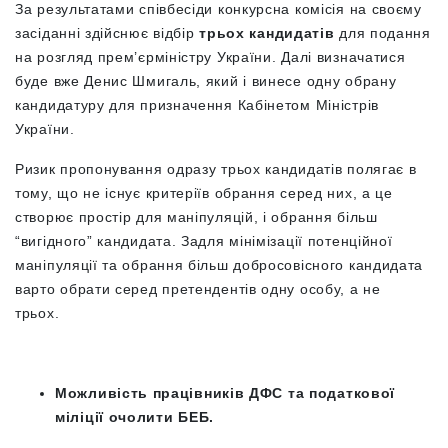
За результатами співбесіди конкурсна комісія на своєму
засіданні здійснює відбір
трьох кандидатів
для подання
на розгляд прем’єрміністру України. Далі визначатися
буде вже Денис Шмигаль, який і винесе одну обрану
кандидатуру для призначення Кабінетом Міністрів
України.
Ризик пропонування одразу трьох кандидатів полягає в
тому, що не існує критеріїв обрання серед них, а це
створює простір для маніпуляцій, і обрання більш
“вигідного” кандидата. Задля мінімізації потенційної
маніпуляції та обрання більш добросовісного кандидата
варто обрати серед претендентів одну особу, а не
трьох.
Можливість працівників ДФС та податкової
міліції очолити БЕБ.