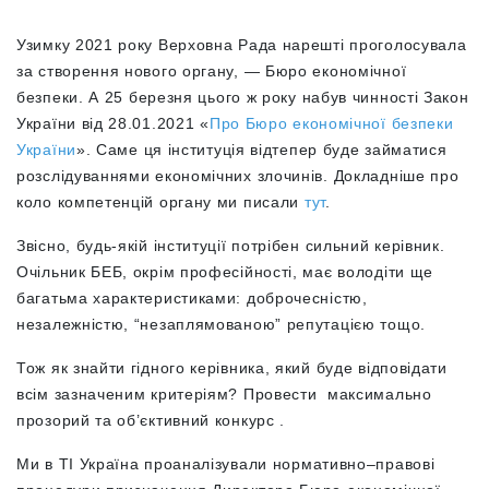
Узимку 2021 року Верховна Рада нарешті проголосувала
за створення нового органу, — Бюро економічної
безпеки. А
25 березня цього ж року набув чинності Закон
України від 28.01.2021 «
Про Бюро економічної безпеки
України
».
Саме ця інституція відтепер буде займатися
розслідуваннями економічних злочинів.
Докладніше про
коло компетенцій органу ми писали
тут
.
Звісно, будь-якій інституції потрібен сильний керівник.
Очільник БЕБ, окрім професійності, має володіти ще
багатьма характеристиками: доброчесністю,
незалежністю, “незаплямованою” репутацією тощо.
Тож як знайти гідного керівника, який буде відповідати
всім зазначеним критеріям? Провести максимально
прозорий та об’єктивний конкурс .
Ми в ТІ Україна проаналізували
нормативно–правові