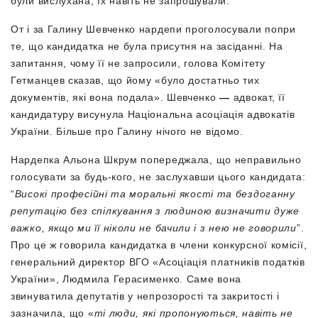
були вислухана, їх навіть не запрошували.
От і за Галину Шевченко нардепи проголосували попри
те, що кандидатка не була присутня на засіданні. На
запитання, чому її не запросили, голова Комітету
Гетманцев сказав, що йому «було достатньо тих
документів, які вона подала». Шевченко
—
адвокат, її
кандидатуру висунула Національна асоціація адвокатів
України. Більше про Галину нічого не відомо.
Нардепка Альона Шкрум попереджала, що неправильно
голосувати за будь-кого, не заслухавши цього кандидата:
“
Високі професійні та моральні якості та бездоганну
репутацію без спілкування з людиною визначити дуже
важко, якщо ми її ніколи не бачили і з нею не говорили
”.
Про це ж говорила кандидатка в члени конкурсної комісії,
генеральний директор ВГО «Асоціація платників податків
України», Людмила Герасименко. Саме вона
звинуватила депутатів у непрозорості та закритості і
зазначила, що «
ті люди, які пропонуються, навіть не