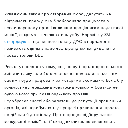
Ухвалюючи закон про створення бюро, депутати не
підтримали правку, яка б забороняла працювати в
новоствореному органі колишнім працівникам податкової
міліції, зокрема – очолювати службу. Наразі ж у ЗМІ
стверджують
, що чинного голову ДФС в парламенті
називають одним з найбільш вірогідних кандидатів на
посаду голови БЕБ.
Ризик тут полягає у тому, що, по суті, орган просто може
змінити назву, але його «наповнення» залишиться тим
самим і буде працювати за «старими схемами». Була б у
конкурсі неупереджена конкурсна комісія – боятися не
було б чого: при появі будь-яких проявів
недобросовісності або запитань до репутації працівники
органів, які перебувають у процесі припинення, просто
не дійшли б до фіналу. Проте процес відбору членів
конкурсної комісії, та її склад викликає невпевненість