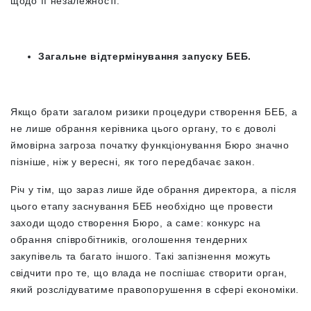
щодо її незалежності.
Загальне відтермінування запуску БЕБ.
Якщо брати загалом ризики процедури створення БЕБ, а
не лише обрання керівника цього органу, то є доволі
ймовірна загроза початку функціонування Бюро значно
пізніше, ніж у вересні, як того передбачає закон.
Річ у тім, що зараз лише йде обрання директора, а після
цього етапу заснування БЕБ необхідно ще
провести
заходи щодо створення Бюро, а саме: конкурс на
обрання співробітників, оголошення тендерних
закупівель та багато іншого. Такі запізнення можуть
свідчити про те, що влада не поспішає створити орган,
який розслідуватиме правопорушення в сфері економіки.