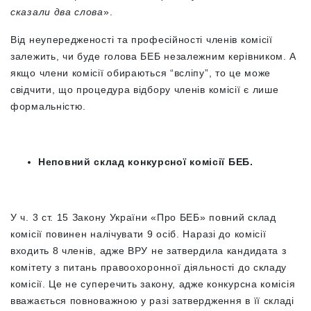
сказали два слова
».
Від неупередженості та професійності членів комісії
залежить, чи буде голова БЕБ незалежним керівником. А
якщо члени комісії обираються “всліпу”, то це може
свідчити, що процедура відбору членів комісії є лише
формальністю.
Неповний склад конкурсної комісії БЕБ.
У ч. 3 ст. 15 Закону України «Про БЕБ» повний склад
комісії повинен налічувати 9 осіб. Наразі до комісії
входить 8 членів, адже ВРУ не затвердила кандидата з
комітету з питань правоохоронної діяльності до складу
комісії. Це не суперечить закону, адже конкурсна комісія
вважається повноважною у разі затвердження в її складі