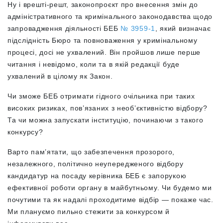
Ну і врешті-решт, законопроєкт про внесення змін до
адміністративного та кримінального законодавства щодо
запровадження діяльності БЕБ
№ 3959-1
, який визначає
підслідність Бюро та повноваження у кримінальному
процесі, досі не ухвалений. Він пройшов лише перше
читання і невідомо, коли та в якій редакції буде
ухвалений в цілому як Закон.
Чи зможе БЕБ отримати гідного очільника при таких
високих ризиках,
пов’язаних з необ’єктивністю відбору
?
Та чи можна запускати інституцію, починаючи з такого
конкурсу?
Варто пам’ятати, що забезпечення прозорого,
незалежного, політично неупередженого відбору
кандидатур на посаду керівника БЕБ є запорукою
ефективної роботи органу в майбутньому. Чи будемо ми
почутими та як надалі проходитиме відбір
— покаже час.
Ми
плануємо пильно стежити за конкурсом й