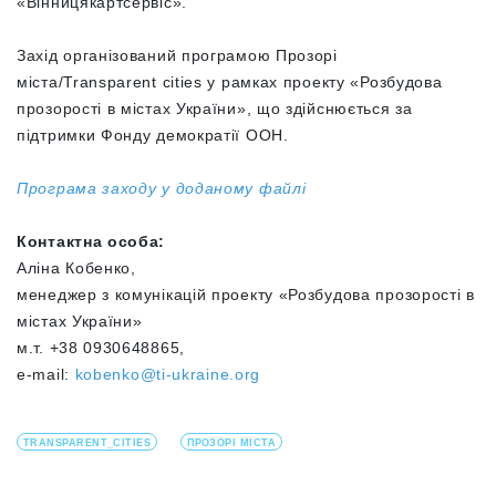
«Вінницякартсервіс».
Захід організований програмою Прозорі
міста/Transparent cities у рамках проекту «Розбудова
прозорості в містах України», що здійснюється за
підтримки Фонду демократії ООН.
Програма заходу у доданому файлі
Контактна особа:
Аліна Кобенко,
менеджер з комунікацій проекту «Розбудова прозорості в
містах України»
м.т. +38 0930648865,
e-mail:
kobenko@ti-ukraine.org
TRANSPARENT_CITIES
ПРОЗОРІ МІСТА