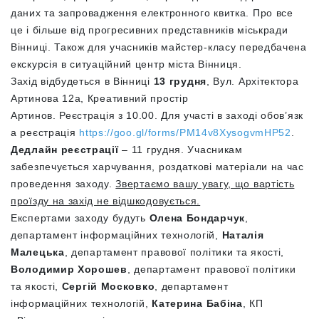
даних та запровадження електронного квитка. Про все
це і більше від прогресивних представників міськради
Вінниці. Також для учасників майстер-класу передбачена
екскурсія в ситуаційний центр міста Вінниця.
Захід відбудеться в Вінниці
13 грудня
, Вул. Архітектора
Артинова 12а, Креативний простір
Артинов. Реєстрація з 10.00. Для участі в заході обов’язк
а реєстрація
https://goo.gl/forms/PM14v8XysogvmHP52
.
Дедлайн реєстрації
– 11 грудня. Учасникам
забезпечується харчування, роздаткові матеріали на час
проведення заходу.
Звертаємо вашу увагу, що вартість
проїзду на захід не відшкодовується.
Експертами заходу будуть
Олена Бондарчук
,
департамент інформаційних технологій,
Наталія
Малецька
, департамент правової політики та якості,
Володимир Хорошев
, департамент правової політики
та якості,
Сергій Московко
, департамент
інформаційних технологій,
Катерина Бабіна
, КП