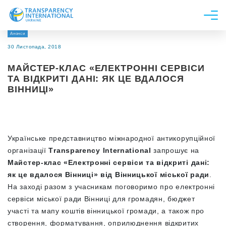
Анонси
Про нас
30 Листопада, 2018
Новини
МАЙСТЕР-КЛАС «ЕЛЕКТРОННІ СЕРВІСИ
Дослідження
ТА ВІДКРИТІ ДАНІ: ЯК ЦЕ ВДАЛОСЯ
ВІННИЦІ»
Напрями роботи
Долучитися
Українське представництво міжнародної антикорупційної
організації
Т
ransparency
International
запрошує на
Майстер-клас «Електронні сервіси та відкриті дані:
як це вдалося Вінниці» від Вінницької міської ради
.
На заході разом з учасникам поговоримо про електронні
сервіси міської ради Вінниці для громадян, бюджет
участі та мапу коштів вінницької громади, а також про
створення, форматування, оприлюднення відкритих