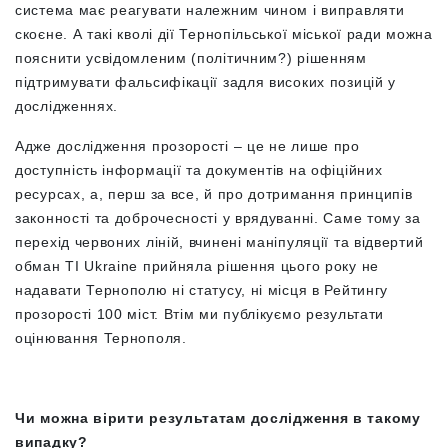
система має реагувати належним чином і виправляти
скоєне. А такі кволі дії Тернопільської міської ради можна
пояснити усвідомленим (політичним?) рішенням
підтримувати фальсифікації задля високих позицій у
дослідженнях.
Адже дослідження прозорості – це не лише про
доступність інформації та документів на офіційних
ресурсах, а, перш за все, й про дотримання принципів
законності та доброчесності у врядуванні. Саме тому за
перехід червоних ліній, вчинені маніпуляції та відвертий
обман TI Ukraine прийняла рішення цього року не
надавати Тернополю ні статусу, ні місця в Рейтингу
прозорості 100 міст. Втім ми публікуємо результати
оцінювання Тернополя.
Чи можна вірити результатам дослідження в такому
випадку?