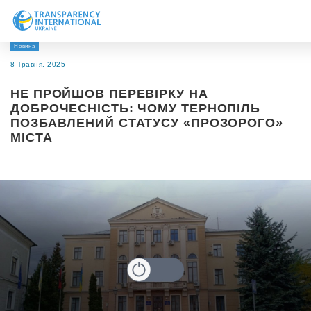
Новина
Про нас
8 Травня, 2025
Новини
НЕ ПРОЙШОВ ПЕРЕВІРКУ НА
Дослідження
ДОБРОЧЕСНІСТЬ: ЧОМУ ТЕРНОПІЛЬ
ПОЗБАВЛЕНИЙ СТАТУСУ «ПРОЗОРОГО»
Напрями роботи
МІСТА
Долучитися