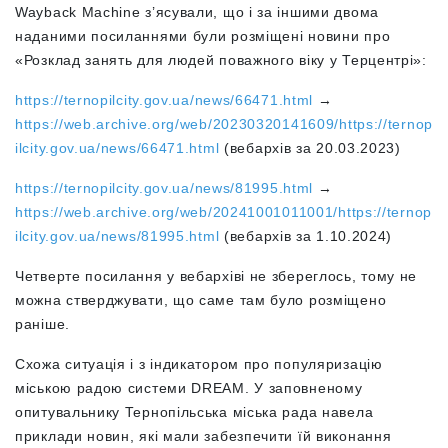
Wayback Machine з’ясували, що і за іншими двома
наданими посиланнями були розміщені новини про
«
Розклад занять для людей поважного віку у Терцентрі
»
:
https://ternopilcity.gov.ua/news/66471.html
→
https://web.archive.org/web/20230320141609/https://ternop
ilcity.gov.ua/news/66471.html
(вебархів за 20.03.2023)
https://ternopilcity.gov.ua/news/81995.html
→
https://web.archive.org/web/20241001011001/https://ternop
ilcity.gov.ua/news/81995.html
(вебархів за 1.10.2024)
Четверте посилання у вебархіві не збереглось, тому не
можна стверджувати, що саме там було розміщено
раніше.
Схожа ситуація і з індикатором про популяризацію
міською радою системи DREAM. У заповненому
опитувальнику Тернопільська міська рада навела
приклади новин, які мали забезпечити їй виконання