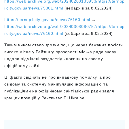
https://web.archive.org/web/20240208133933/https://ternop
ilcity.gov.ua/news/75301.html
(вебархів за 8.02.2024)
https://ternopilcity.gov.ua/news/76160.html
→
https://web.archive.org/web/20240308080757/https://ternop
ilcity.gov.ua/news/76160.html
(вебархів за 8.03.2024)
Таким чином стало зрозуміло, що через бажання посісти
високе місце у Рейтингу прозорості міська рада знову
надала підмінені заздалегідь новини на своєму
офіційному сайті.
Ці факти свідчать не про випадкову помилку, а про
свідому та системну маніпуляцію інформацією та
публікаціями на офіційному сайті міської ради задля
кращих позицій у Рейтингах ТІ Ukraine.