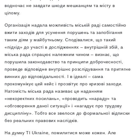
водночас не завдати шкоди мешканцям та місту в
цілому.
Організація надала можливість міській раді самостійно
вжити заходів для усунення порушень та запобігання
таким діям у майбутньому. Сподівалися, що такий
«
підхід
»
до участі в дослідженнях – внутрішній збій, а
міська рада спрацює належним чином – визнає, що
порушила законодавство та принципи доброчесності,
проведе відповідне внутрішнє розслідування та притягне
винних до відповідальності. І в ідеалі – сама
прокомунікує цей кейс і прозвітує про кризові заходи.
Натомість міська рада називає це наданням
«
некоректних посилань
»
,
«
проводить
«
нараду
»
та
«
обговорення даної ситуації
» і «
нагадує про трудову
дисципліну
»
. Тобто все звелося до формальної відписки
без реальних правових наслідків.
На думку ТІ Ukraine, помилитися може кожен. Але