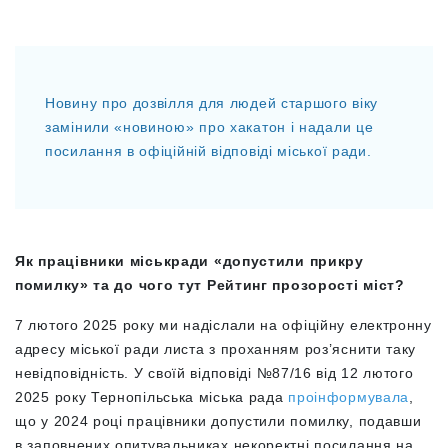
Новину про дозвілля для людей старшого віку
замінили «новиною» про хакатон і надали це
посилання в офіційній відповіді міської ради.
Як працівники міськради
«
допустили прикру
помилку
»
та до чого тут Рейтинг прозорості міст?
7 лютого 2025 року ми надіслали на офіційну електронну
адресу міської ради листа з проханням роз’яснити таку
невідповідність. У своїй відповіді
№87/16 від 12 лютого
2025 року Тернопільська міська рада
проінформувала
,
що у 2024 році працівники допустили помилку, подавши
в заповнених опитувальниках некоректні посилання на