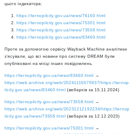
цього індикатора:
https://ternopilcity.gov.ua/news/76160.html
https://ternopilcity.gov.ua/news/75301.html
https://ternopilcity.gov.ua/news/73558.html
https://ternopilcity.gov.ua/news/83460.html
Проте за допомогою сервісу Wayback Machine аналітики
з’ясували, що всі новини про систему DREAM були
опубліковані на місці інших повідомлень.
https://ternopilcity.gov.ua/news/83460.html
→
https://web.archive.org/web/20241115075937/https://ternop
ilcity.gov.ua/news/83460.html
(вебархів за 15.11.2024)
https://ternopilcity.gov.ua/news/73558.html
→
https://web.archive.org/web/20231212192234/https://ternop
ilcity.gov.ua/news/73558.html
(вебархів за 12.12.2023)
https://ternopilcity.gov.ua/news/75301.html
→