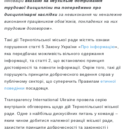
інновацій
вказано на неухильне дотримання
трудової дисципліни та попереджено про
дисциплінарні наслідки
за невиконання чи неналежне
виконання працівником обов’язків, покладених на них
трудовим договором
»
.
Такі дії Тернопільської міської ради містять ознаки
порушення статті 5 Закону України «
Про інформацію
»,
яка передбачає можливість вільного одержання
інформації, та статті 2, що встановлює принцип
достовірності та повноти інформації.
Окрім того, такі дії
порушують принципи доброчесного ведення справ у
публічному секторі, що суперечить Правилам
етичної
поведінки
посадовця.
Transparency International Ukraine провела серію
внутрішніх обговорень щодо дій Тернопільської міської
ради. Одне з найбільш дискусійних питань у команді –
яким чином добитися належної реакції міської ради,
захистити принципи доброчесності та законності і