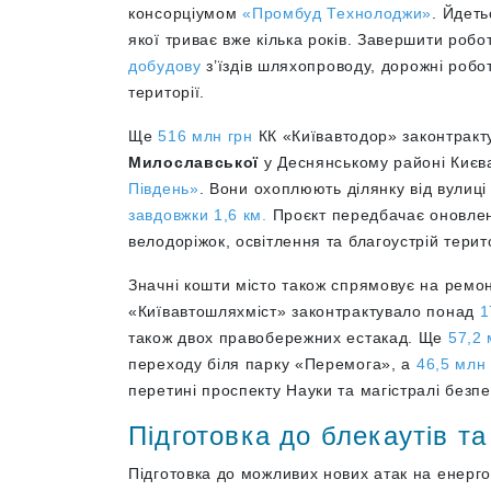
консорціумом
«Промбуд Технолоджи»
. Йдеть
якої триває вже кілька років. Завершити роб
добудову
з’їздів шляхопроводу, дорожні робо
території.
Ще
516 млн грн
КК «Київавтодор» законтрак
Милославської
у Деснянському районі Києв
Південь»
. Вони охоплюють ділянку від вулиц
завдовжки 1,6 км.
Проєкт передбачає оновленн
велодоріжок, освітлення та благоустрій тери
Значні кошти місто також спрямовує на ремон
«Київавтошляхміст» законтрактувало понад
1
також двох правобережних естакад. Ще
57,2 
переходу біля парку «Перемога», а
46,5 млн
перетині проспекту Науки та магістралі безп
Підготовка до блекаутів та
Підготовка до можливих нових атак на енерг