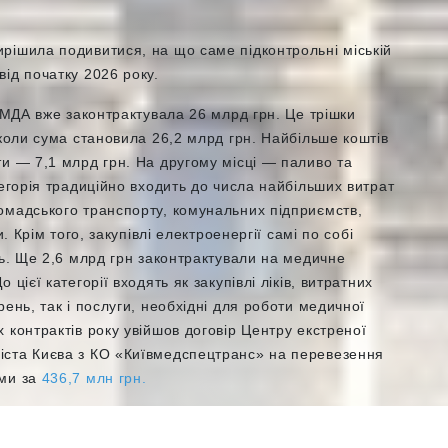
рішила подивитися, на що саме підконтрольні міській
ід початку 2026 року.
 КМДА вже законтрактувала 26 млрд грн. Це трішки
 коли сума становила 26,2 млрд грн. Найбільше коштів
и — 7,1 млрд грн. На другому місці — паливо та
тегорія традиційно входить до числа найбільших витрат
омадського транспорту, комунальних підприємств,
. Крім того, закупівлі електроенергії самі по собі
ть. Ще 2,6 млрд грн законтрактували на медичне
цієї категорії входять як закупівлі ліків, витратних
ень, так і послуги, необхідні для роботи медичної
 контрактів року увійшов договір Центру екстреної
іста Києва з КО «Київмедспецтранс» на перевезення
ями за
436,7 млн грн.