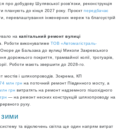
ся про добудову Шулявської розв’язки, реконструкція
оти планують до кінця 2027 року. Проєкт
передбачає
ти, перевлаштування інженерних мереж та благоустрій
тувало на
капітальний ремонт вулиці
а. Роботи виконуватиме
ТОВ «Автомагістраль-
і Оноре де Бальзака до вулиці Миколи Закревського
я дорожнього покриття, трамвайної колії, тротуарів,
торії. Роботи мають звершити до 2028-го.
т мостів і шляхопроводів. Зокрема, КП
74 млн грн
на поточний ремонт Південного мосту, а
млн грн
витратять на ремонт надземного пішохідного
 грн
— на ремонт несних конструкцій шляхопроводу на
ерервного руху.
 зими
осистему та відключень світла ще один напрям витрат