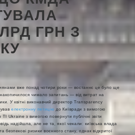
ТУВАЛА
ЛРД ГРН З
ОКУ
 киянами вже понад чотири роки — востаннє це було ще
и накопичилося чимало запитань — від витрат на
ики. У квітні виконавчий директор Transparency
рував
електронну петицію
до Київради з вимогою
я TI Ukraine з вимогою повернути публічні звіти
овідь надійшла, але не та, якої чекали: київська влада
та безпекові ризики воєнного стану, однак відкритої