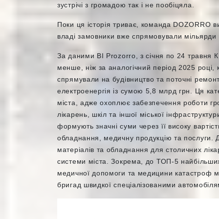
зустрічі з громадою так і не пообіцяла.
Поки ця історія триває, команда DOZORRO ви
владі замовники вже спрямовували мільярди в
За даними BI Prozorro, з січня по 24 травня
менше, ніж за аналогічний період 2025 році,
спрямували на будівництво та поточні ремонт
електроенергія із сумою 5,8 млрд грн. Ця ка
міста, адже охоплює забезпечення роботи гр
лікарень, шкіл та іншої міської інфраструктури
формують значні суми через її високу вартіс
обладнання, медичну продукцію та послуги. До 
матеріалів та обладнання для столичних лікар
системи міста. Зокрема, до ТОП-5 найбільших
медичної допомоги та медицини катастроф м
бригад швидкої спеціалізованими автомобіл