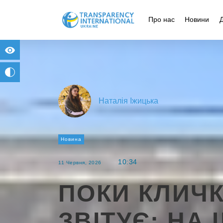
Про нас
Новини
for people with visual impairment
change to b/w
Наталія Іжицька
Новина
10:34
11 Червня, 2026
ПОКИ КЛИЧК
ЗВІТУЄ: НА