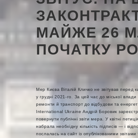
ЗАКОНТРАК
МАЙЖЕ 26 М
ПОЧАТКУ Р
Мер Києва Віталій Кличко не звітував перед
у грудні 2021-го. За цей час до міської влад
ремонти й транспорт до відбудови та енергет
International Ukraine Андрій Боровик зареєст
повернути публічні звіти мера. У квітні петиці
набрала необхідну кількість підписів — і відп
послалась на сайт із опублікованими звітами 