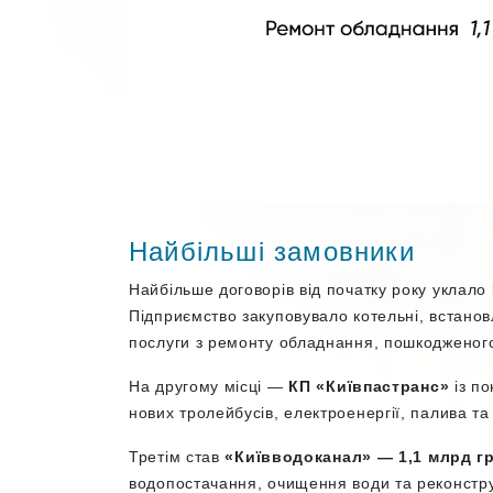
Найбільші замовники
Найбільше договорів від початку року уклало
Підприємство закуповувало котельні, встанов
послуги з ремонту обладнання, пошкодженого 
На другому місці —
КП «Київпастранс»
із п
нових тролейбусів, електроенергії, палива т
Третім став
«Київводоканал» — 1,1 млрд гр
водопостачання, очищення води та реконстру