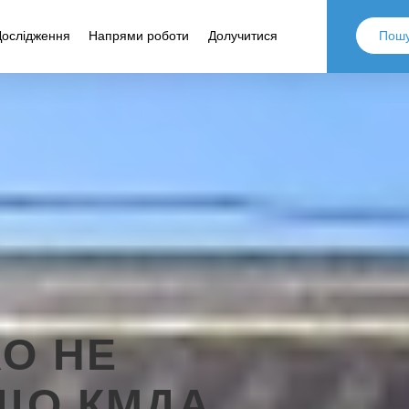
Дослідження
Напрями роботи
Долучитися
О НЕ
 ЩО КМДА