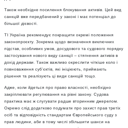
Також необхідне посилення блокування активів. Цей вид
санкцій вже передбачений у законі і має потенціал до
більшої дієвості.
ТІ Україна рекомендує покращити окремі положення
законопроєкту. Зокрема щодо визначення виключних
підстав, особливих умов, досудового та судового порядку
застосування нового виду санкції – стягнення активів в
дохід держави. Також важливо окреслити чіткіше коло і
повноваження суб’єктів, які ініціюють, приймають
рішення та реалізують ці види санкцій тощо.
Адже, коли йдеться про право власності, необхідно
закріплювати регулювання на рівні закону. Судова
практика має ж слугувати радше вторинним джерелом.
Окремо слід додатково подумати про захист прав третіх
осіб та відповідність стандартам Європейського суду з
прав людини, аби в тому числі збільшити шанси на