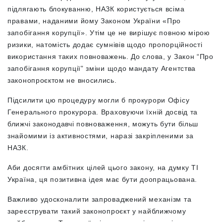
підлягають блокуванню, НАЗК користується всіма
правами, наданими йому Законом України «Про
запобігання корупції». Утім це не вирішує повною мірою
ризики, натомість додає сумнівів щодо пропорційності
використання таких повноважень. До слова, у Закон “Про
запобігання корупції” зміни щодо мандату Агентства
законопроєктом не вносились.
Підсилити цю процедуру могли б прокурори Офісу
Генерального прокурора. Враховуючи їхній досвід та
ближчі законодавчі повноваження, можуть бути більш
знайомими із активностями, наразі закріпленими за
НАЗК.
Аби досягти амбітних цілей цього закону, на думку ТІ
Україна, ця позитивна ідея має бути доопрацьована.
Важливо удосконалити запроваджений механізм та
зареєструвати такий законопроєкт у найближчому