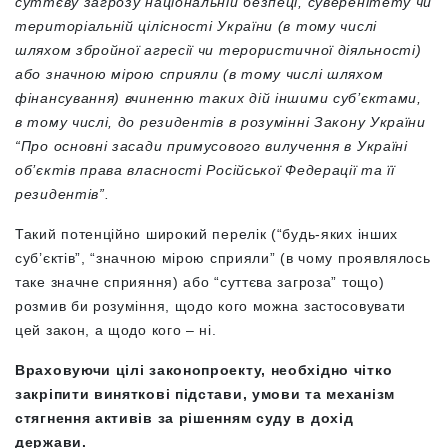
суттєву загрозу національній безпеці, суверенітету чи
територіальній цілісності України (в тому числі
шляхом збройної агресії чи терористичної діяльності)
або значною мірою сприяли (в тому числі шляхом
фінансування) вчиненню таких дій іншими суб’єктами,
в тому числі, до резидентів в розумінні Закону України
“Про основні засади примусового вилучення в Україні
об’єктів права власності Російської Федерації та її
резидентів”.
Такий потенційно широкий перелік (“будь-яких інших
суб’єктів”, “значною мірою сприяли” (в чому проявлялось
таке значне сприяння) або “суттєва загроза” тощо)
розмив би розуміння, щодо кого можна застосовувати
цей закон, а щодо кого – ні.
Враховуючи цілі законопроекту, необхідно чітко
закріпити виняткові підстави, умови та механізм
стягнення активів за рішенням суду в дохід
держави.