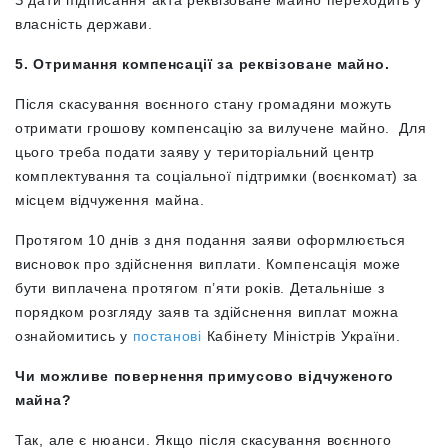
З дати підписання акта реквізоване майно переходить у
власність держави.
5. Отримання компенсації за реквізоване майно.
Після скасування воєнного стану громадяни можуть
отримати грошову компенсацію за вилучене майно. Для
цього треба подати заяву у територіальний центр
комплектування та соціальної підтримки (воєнкомат) за
місцем відчуження майна.
Протягом 10 днів з дня подання заяви оформлюється
висновок про здійснення виплати. Компенсація може
бути виплачена протягом п’яти років. Детальніше з
порядком розгляду заяв та здійснення виплат можна
ознайомитись у
постанові
Кабінету Міністрів України.
Чи можливе повернення примусово відчуженого
майна?
Так, але є нюанси. Якщо після скасування воєнного