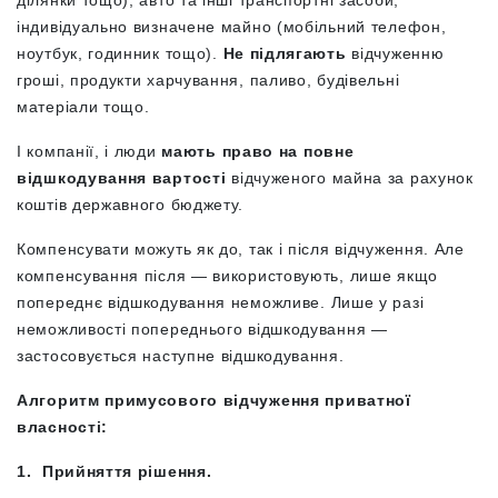
ділянки тощо), авто та інші транспортні засоби,
індивідуально визначене майно (мобільний телефон,
ноутбук, годинник тощо).
Не підлягають
відчуженню
гроші, продукти харчування, паливо, будівельні
матеріали тощо.
І компанії, і люди
мають право на повне
відшкодування вартості
відчуженого майна за рахунок
коштів державного бюджету.
Компенсувати можуть як до, так і після відчуження. Але
компенсування після — використовують, лише якщо
попереднє відшкодування неможливе. Лише у разі
неможливості попереднього відшкодування —
застосовується наступне відшкодування.
Алгоритм примусового відчуження приватної
власності
:
1. Прийняття рішення.