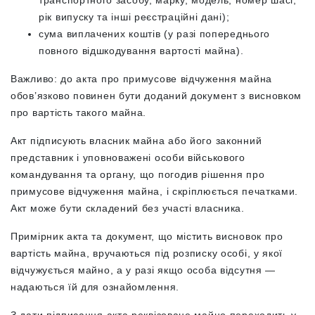
транспортного засобу, марку, модель, номер шасі,
рік випуску та інші реєстраційні дані);
сума виплачених коштів (у разі попереднього
повного відшкодування вартості майна).
Важливо: до акта про примусове відчуження майна
обов’язково повинен бути доданий документ з висновком
про вартість такого майна.
Акт підписують власник майна або його законний
представник і уповноважені особи військового
командування та органу, що погодив рішення про
примусове відчуження майна, і скріплюється печатками.
Акт може бути складений без участі власника.
Примірник акта та документ, що містить висновок про
вартість майна, вручаються під розписку особі, у якої
відчужується майно, а у разі якщо особа відсутня —
надаються їй для ознайомлення.