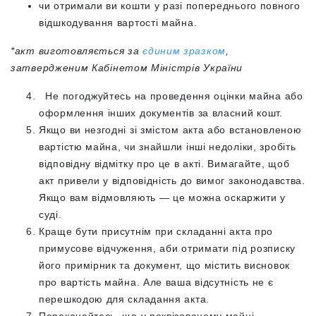
чи отримали ви кошти у разі попереднього повного
відшкодування вартості майна.
*акт виготовляється за
єдиним зразком
,
затвердженим Кабінетом Міністрів України
Не погоджуйтесь на проведення оцінки майна або
оформлення інших документів за власний кошт.
Якщо ви незгодні зі змістом акта або встановленою
вартістю майна, чи знайшли інші недоліки, зробіть
відповідну відмітку про це в акті. Вимагайте, щоб
акт привели у відповідність до вимог законодавства.
Якщо вам відмовляють — це можна оскаржити у
суді.
Краще бути присутнім при складанні акта про
примусове відчуження, аби отримати під розписку
його примірник та документ, що містить висновок
про вартість майна. Але ваша відсутність не є
перешкодою для складання акта.