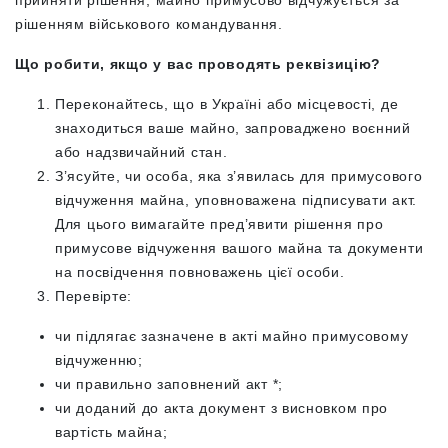
прийняти рішення, майно примусово відчужується за
рішенням військового командування.
Що робити, якщо у вас проводять реквізицію?
Переконайтесь, що в Україні або місцевості, де
знаходиться ваше майно, запроваджено воєнний
або надзвичайний стан.
З’ясуйте, чи особа, яка з’явилась для примусового
відчуження майна, уповноважена підписувати акт.
Для цього вимагайте пред’явити рішення про
примусове відчуження вашого майна та документи
на посвідчення повноважень цієї особи.
Перевірте:
чи підлягає зазначене в акті майно примусовому
відчуженню;
чи правильно заповнений акт *;
чи доданий до акта документ з висновком про
вартість майна;