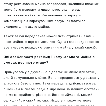
стану реквізоване майно збереглося, колишній власник
може його повернути лише через суд. І в разі
повернення майна особа повинна повернути
компенсацію з вирахуванням розумної плати за
використання цього майна.
Також закон передбачає можливість отримати взамін
інше майно, якщо це можливо. Однак законодавство не
врегульовує порядок отримання майна у такий спосіб.
Які особливості реквізиції комунального майна в
умовах воєнного стану?
Примусовому відчуженню підлягає не лише приватне,
але й комунальне майно. Воно передається у державну
власність безоплатно. Така передача здійснюється за
рішенням місцевої ради. Якщо вона за певних обставин
не може прийняти рішення, його приймає сільський,
селищний, міський голова. Якщо він також не може