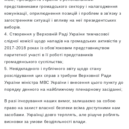
представниками громадського сектору і налагодження
комунікації, оприлюднення позицій і проблем в зв’язку з
загостренням ситуації і впливу на неї президентських
виборів.
4. Створення у Верховній Раді України тимчасової
слідчої комісії щодо нападів на громадських активістів у
2017-2018 роках із обов’язковим представництвом
паритетної участі в її роботі представників
громадянського суспільства;
5. Невідкладного і публічного звіту щодо стану
розслідування цих справ з трибуни Верховної Ради
України міністра МВС України і внесення цього пункту до
порядку денного на найближчому пленарному засіданні;
В разі ігнорування наших вимог, залишаємо за собою
право на захист власної безпеки всіма доступними нам
засобами. Українці довго терплять, але рішуче роблять
висновки за умови бездіяльності влади.