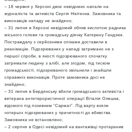
– 18 червня у Херсоні двоє невідомих напали на
журналіста та активіста Сергія Нікітенка. Замовника та
виконавців нападу не знайдено;
– 31 липня в Херсоні невідомий облив кислотою радника
міського голови та громадську діячку Катерину Гандзюк.
Постраждалу з серйозними опіками доставили в
реанімацію. Підозрюваних у нападі затримано не з
першої спроби, в якості підозрюваного спочатку
затримали людину з алібі, але згодом, під тиском
громадськості, підозрюваного звільнили і знайшли
справжніх виконавців. Проте замовника досі не
знайдено;
– 31 липня в Бердянську вбили громадського активіста і
ветерана антитерористичної операції Віталія Олешка,
відомого під позивним “Сармат”. Під варту взяли
чотирьох підозрюваних у причетності до вбивства.
Замовника не встановлено;
– 2 серпня в Одесі невідомий на вантажівці протаранив