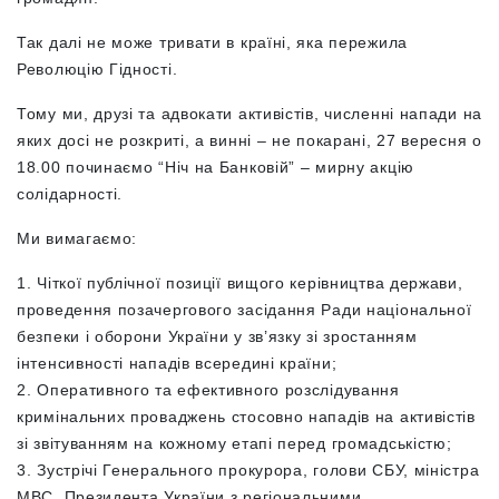
Так далі не може тривати в країні, яка пережила
Революцію Гідності.
Тому ми, друзі та адвокати активістів, численні напади на
яких досі не розкриті, а винні – не покарані, 27 вересня о
18.00 починаємо “Ніч на Банковій” – мирну акцію
солідарності.
Ми вимагаємо:
1. Чіткої публічної позиції вищого керівництва держави,
проведення позачергового засідання Ради національної
безпеки і оборони України у зв’язку зі зростанням
інтенсивності нападів всередині країни;
2. Оперативного та ефективного розслідування
кримінальних проваджень стосовно нападів на активістів
зі звітуванням на кожному етапі перед громадськістю;
3. Зустрічі Генерального прокурора, голови СБУ, міністра
МВС, Президента України з регіональними