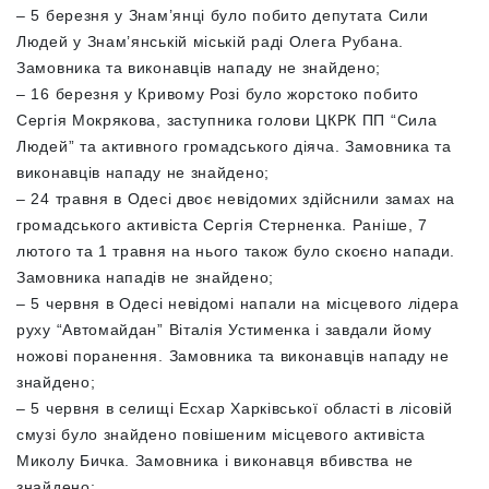
– 5 березня у Знам’янці було побито депутата Сили
Людей у Знам’янській міській раді Олега Рубана.
Замовника та виконавців нападу не знайдено;
– 16 березня у Кривому Розі було жорстоко побито
Сергія Мокрякова, заступника голови ЦКРК ПП “Сила
Людей” та активного громадського діяча. Замовника та
виконавців нападу не знайдено;
– 24 травня в Одесі двоє невідомих здійснили замах на
громадського активіста Сергія Стерненка. Раніше, 7
лютого та 1 травня на нього також було скоєно напади.
Замовника нападів не знайдено;
– 5 червня в Одесі невідомі напали на місцевого лідера
руху “Автомайдан” Віталія Устименка і завдали йому
ножові поранення. Замовника та виконавців нападу не
знайдено;
– 5 червня в селищі Есхар Харківської області в лісовій
смузі було знайдено повішеним місцевого активіста
Миколу Бичка. Замовника і виконавця вбивства не
знайдено;