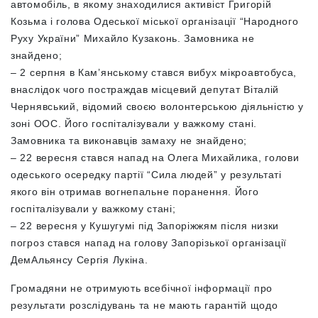
автомобіль, в якому знаходилися активіст Григорій
Козьма і голова Одеської міської організації “Народного
Руху України” Михайло Кузаконь. Замовника не
знайдено;
– 2 серпня в Кам’янському стався вибух мікроавтобуса,
внаслідок чого постраждав місцевий депутат Віталій
Чернявський, відомий своєю волонтерською діяльністю у
зоні ООС. Його госпіталізували у важкому стані.
Замовника та виконавців замаху не знайдено;
– 22 вересня стався напад на Олега Михайлика, голови
одеського осередку партії “Сила людей” у результаті
якого він отримав вогнепальне поранення. Його
госпіталізували у важкому стані;
– 22 вересня у Кушугумі під Запоріжжям після низки
погроз стався напад на голову Запорізької організації
ДемАльянсу Сергія Лукіна.
Громадяни не отримують всебічної інформації про
результати розслідувань та не мають гарантій щодо