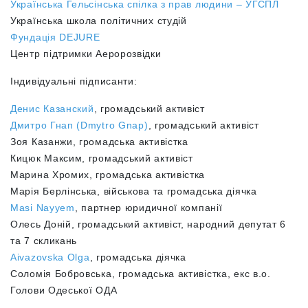
Українська Гельсінська спілка з прав людини – УГСПЛ
Українська школа політичних студій
Фундація DEJURE
Центр підтримки Аеророзвідки
Індивідуальні підписанти:
Денис Казанский
, громадський активіст
Дмитро Гнап (Dmytro Gnap)
, громадський активіст
Зоя Казанжи, громадська активістка
Кицюк Максим, громадський активіст
Марина Хромих, громадська активістка
Марія Берлінська, військова та громадська діячка
Masi Nayyem
, партнер юридичної компанії
Олесь Доній, громадський активіст, народний депутат 6
та 7 скликань
Aivazovska Olga
, громадська діячка
Соломія Бобровська, громадська активістка, екс в.о.
Голови Одеської ОДА