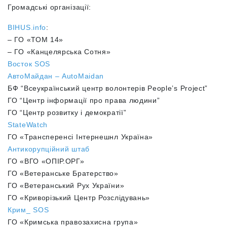
Громадські організації:
BIHUS.info
:
– ГО «ТОМ 14»
– ГО «Канцелярська Сотня»
Восток SOS
АвтоМайдан – AutoMaidan
БФ “Всеукраїнський центр волонтерів People’s Project”
ГО “Центр інформації про права людини”
ГО “Центр розвитку і демократії”
StateWatch
ГО «Трансперенсі Інтернешнл Україна»
Антикорупційний штаб
ГО «ВГО «ОПІР.ОРГ»
ГО «Ветеранське Братерство»
ГО «Ветеранський Рух України»
ГО «Криворізький Центр Розслідувань»
Крим_ SOS
ГО «Кримська правозахисна група»