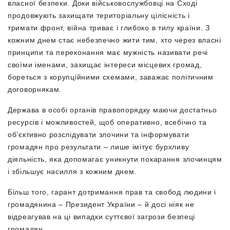
власної безпеки. Доки військовослужбовці на Сході
продовжують захищати територіальну цілісність і
тримати фронт, війна триває і глибоко в тилу країни. З
кожним днем стає небезпечно жити тим, хто через власні
принципи та переконання має мужність називати речі
своїми іменами, захищає інтереси місцевих громад,
бореться з корупційними схемами, заважає політичним
договорнякам.
Держава в особі органів правопорядку маючи достатньо
ресурсів і можливостей, щоб оперативно, всебічно та
об’єктивно розслідувати злочини та інформувати
громадян про результати – лише імітує бурхливу
діяльність, яка допомагає уникнути покарання злочинцям
і збільшує насилля з кожним днем.
Більш того, гарант дотримання прав та свобод людини і
громадянина – Президент України – й досі ніяк не
відреагував на ці випадки суттєвої загрози безпеці
громадян.