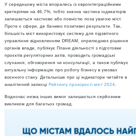
У середньому міста впорались із євроінтеграційними
критеріями на 46,7%, тобто значна частина індикаторів
залишається частково або повністю поза увагою міст.
Проте є сфери, де бачимо позитивні результати. Так,
більшість міст використовує систему для підзвітного
управління відновленням DREAM, оприлюднює рішення
органів влади, публікує Плани діяльності з підготовки
проєктів регуляторних актів, проводить громадські
слухання, обговорення чи консультації, а також публікує
актуальну інформацію про роботу бізнесу в умовах
воєнного стану. Детальніше про ці індикатори читайте в
аналітичній записці
Рейтингу прозорості міст 2024
.
Водночас низка інших вимог залишається серйозним
викликом для багатьох громад.