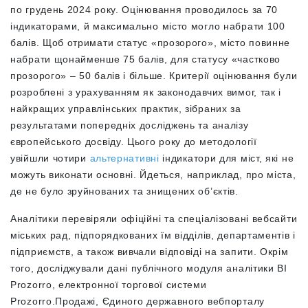
по грудень 2024 року. Оцінювання проводилось за 70
індикаторами, й максимально місто могло набрати 100
балів. Щоб отримати статус «прозорого», місто повинне
набрати щонайменше 75 балів, для статусу «частково
прозорого» – 50 балів і більше. Критерії оцінювання були
розроблені з урахуванням як законодавчих вимог, так і
найкращих управлінських практик, зібраних за
результатами попередніх досліджень та аналізу
європейського досвіду. Цього року до методології
увійшли чотири
альтернативні
індикатори для міст, які не
можуть виконати основні. Йдеться, наприклад, про міста,
де не було зруйнованих та знищених об’єктів.
Аналітики перевіряли офіційні та спеціалізовані вебсайти
міських рад, підпорядкованих їм відділів, департаментів і
підприємств, а також вивчали відповіді на запити. Окрім
того, досліджували дані публічного модуля аналітики BI
Prozorro, електронної торгової системи
Prozorro.Продажі, Єдиного державного вебпорталу