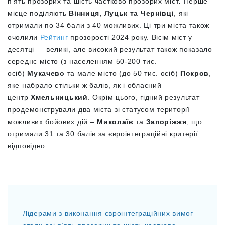
п’ять прозорих та шість частково прозорих міст
.
Перше
місце поділяють
Вінниця, Луцьк та Чернівці
, які
отримали по 34 бали з 40 можливих. Ці три міста також
очолили
Рейтинг
прозорості 2024 року. Вісім міст у
десятці — великі, але високий результат також показало
середнє місто (з населенням 50-200 тис.
осіб)
Мукачево
та мале місто (до 50 тис. осіб)
Покров
,
яке набрало стільки ж балів, як і обласний
центр
Хмельницький
. Окрім цього, гідний результат
продемонстрували два міста зі статусом території
можливих бойових дій –
Миколаїв
та
Запоріжжя
, що
отримали 31 та 30 балів за євроінтеграційні критерії
відповідно.
Лідерами з виконання євроінтеграційних вимог