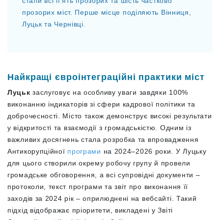
стали всі п’ять прозорих та шість частково
прозорих міст. Перше місце поділяють Вінниця,
Луцьк та Чернівці.
Найкращі євроінтеграційні практики міст
Луцьк
заслуговує на особливу уваги завдяки 100%
виконанню індикаторів зі сфери кадрової політики та
доброчесності. Місто також демонструє високі результати
у відкритості та взаємодії з громадськістю. Одним із
важливих досягнень стала розробка та впровадження
Антикорупційної
програми
на 2024–2026 роки. У Луцьку
для цього створили окрему робочу групу й провели
громадське обговорення, а всі супровідні документи –
протоколи, текст програми та звіт про виконання її
заходів за 2024 рік – оприлюднені на вебсайті. Такий
підхід відображає пріоритети, викладені у Звіті