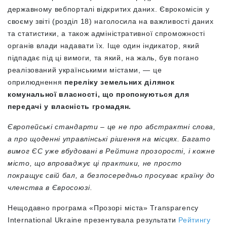
державному вебпорталі відкритих даних. Єврокомісія у
своєму звіті (розділ 18) наголосила на важливості даних
та статистики, а також адміністративної спроможності
органів влади надавати їх. Іще один індикатор, який
підпадає під ці вимоги, та який, на жаль, був погано
реалізований українськими містами, — це
оприлюднення
переліку земельних ділянок
комунальної власності, що пропонуються для
передачі у власність громадян.
Європейські стандарти – це не про абстрактні слова,
а про щоденні управлінські рішення на місцях. Багато
вимог ЄС уже вбудовані в Рейтинг прозорості, і кожне
місто, що впроваджує ці практики, не просто
покращує свій бал, а безпосередньо просуває країну до
членства в Євросоюзі.
Нещодавно програма «Прозорі міста» Transparency
International Ukraine презентувала результати
Рейтингу