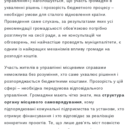
управління») наголошується, що участь громадян в
ухваленні рішень і прозорість бюджетного процесу –
необхідні умови для сталого відновлення країни.
Проведення саме слухань, за результатами яких усі
рекомендації громадськості обов’язково потрібно
розглянути на сесії ради, а не консультацій чи
обговорень, які найчастіше проводять муніципалітети, є
одним із найкращих механізмів впливу громади на
розподіл коштів.
Участь жителів в управлінні місцевими справами
неможлива без розуміння, хто саме ухвалює рішення і
розпоряджається бюджетними коштами. Прозорість у цій
сфері – необхідна передумова відповідального
управління. Громадяни мають чітко знати, яка
структура
органу місцевого самоврядування
, кому
підпорядковані комунальні підприємства та установи, хто
отримує фінансування і хто відповідає за реалізацію
конкретних проєктів. Те, що лише дев’ять міст повністю