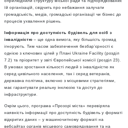
оприлюднили структуру міської ради та підпорядкованих
їй організацій, свідчить про небажання залучати
громадськість, медіа, громадські організації чи бізнес до
процесів ухвалення рішень.
Інформація про доступність будівель для осіб з
інвалідністю
– ще одна вимога, яку більшість громад
ігнорують. Тим часом забезпечення безбар’єрності є
однією з ключових цілей у Плані Ukraine Facility (розділ
7.2) та пріоритет у звіті Європейської комісії (розділ 23).
В умовах зростання кількості людей з інвалідністю як
серед цивільного населення, так і серед ветеранів,
державна політика, включно з місцевими стратегіями,
має гарантувати реальну інклюзію та доступ до
інфраструктури.
Окрім цього, програма «Прозорі міста» перевіряла
наявність інформації про доступність будівель у форматі
відкритих даних – у машиночитному форматі на
вебсайтах органів місцевого самоврядування та на