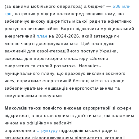
(за даними мобільного оператора) а бюджет
—
536 млн
грн
, потрапив у лідери насамперед завдяки тому, що
забезпечує високу відкритість міської ради та ефективно
реагує на виклики війни. Варто відзначити муніципальний
енергетичний
план
на 2024-2026, який затвердили
менше чверті досліджуваних міст. Цей план дуже
важливий для євроінтеграційного поступу України,
зокрема для переговорного кластеру «Зелена
енергетика та сталий розвиток». Наявність
муніципального плану, що враховує виклики воєнного
часу, сприятиме енергетичній безпеці міста та краще
забезпечуватиме мешканців енергопостачанням та
комунальними послугами.
Миколаїв
також повністю виконав єврокритерії зі сфери
відкритості, а ще став одним із дев’яти міст, які належним
чином на офіційному вебсайті
оприлюднили
структуру
підрозділів міської ради із
зазначеним підпорядкуванням підприємств, установ і