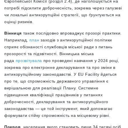
Європейської Комісії (розділ 2.4), де наголошується на
потребі підсилити доброчесність, зокрема через галузеві
чи локальні антикорупційні стратегії, що ґрунтуються на
оцінці ризиків.
Вінниця
також послідовно впроваджує прозорі практики.
Наприклад,
план
заходів з антикорупційної політики
сприяє обізнаності службовців міської ради з питань
прозорості та підзвітності. Вінницька міська
рада
прозвітувала
про проведені навчання у 2024 році,
зокрема про електронне декларування та про зміни в
антикорупційному законодавстві. У EU Facility йдеться
про те, що спроможність державного управління є
вирішальною для реалізації Плану. Системне
підвищення кваліфікації працівників у питаннях
доброчесності, декларування та антикорупційного
законодавства
—
це той інструмент, який допомагає
формувати стійку спроможність на місцевому рівні.
Покров
, населення якого становить лише 34 тисячі осіб