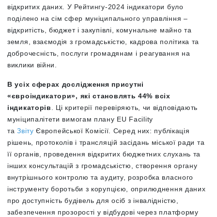
відкритих даних. У Рейтингу-2024 індикатори було
поділено на сім сфер муніципального управління –
відкритість, бюджет і закупівлі, комунальне майно та
земля, взаємодія з громадськістю, кадрова політика та
доброчесність, послуги громадянам і реагування на
виклики війни.
В усіх сферах дослідження присутні
«євроіндикатори», які становлять 44% всіх
індикаторів
. Ці критерії перевіряють, чи відповідають
муніципалітети вимогам плану EU Facility
та
Звіту
Європейської Комісії. Серед них: публікація
рішень, протоколів і трансляцій засідань міської ради та
її органів, проведення відкритих бюджетних слухань та
інших консультацій з громадськістю, створення органу
внутрішнього контролю та аудиту, розробка власного
інструменту боротьби з корупцією, оприлюднення даних
про доступність будівель для осіб з інвалідністю,
забезпечення прозорості у відбудові через платформу