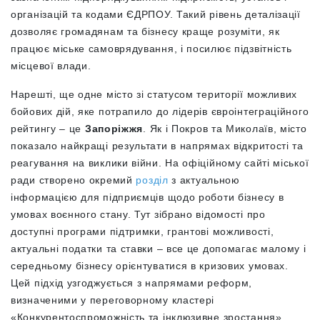
організацій та кодами ЄДРПОУ. Такий рівень деталізації
дозволяє громадянам та бізнесу краще розуміти, як
працює міське самоврядування, і посилює підзвітність
місцевої влади.
Нарешті, ще одне місто зі статусом території можливих
бойових дій, яке потрапило до лідерів євроінтеграційного
рейтингу – це
Запоріжжя
. Як і Покров та Миколаїв, місто
показало найкращі результати в напрямах відкритості та
реагування на виклики війни. На офіційному сайті міської
ради створено окремий
розділ
з актуальною
інформацією для підприємців щодо роботи бізнесу в
умовах воєнного стану. Тут зібрано відомості про
доступні програми підтримки, грантові можливості,
актуальні податки та ставки – все це допомагає малому і
середньому бізнесу орієнтуватися в кризових умовах.
Цей підхід узгоджується з напрямами реформ,
визначеними у переговорному кластері
«Конкурентоспроможність та інклюзивне зростання»,