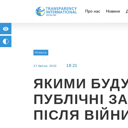
Про нас
Новини
for people with visual impairment
change to b/w
Новина
18:21
27 Квітня, 2022
ЯКИМИ БУД
ПУБЛІЧНІ ЗА
ПІСЛЯ ВІЙН