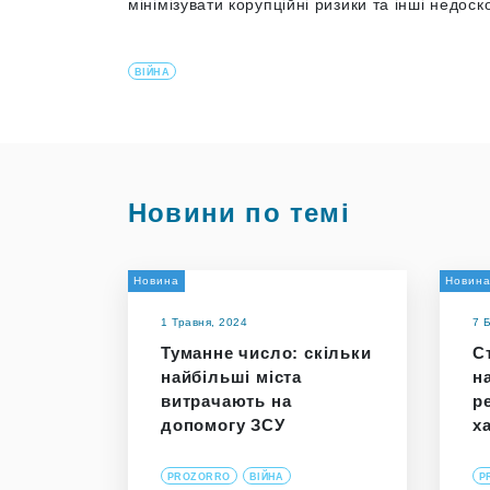
мінімізувати корупційні ризики та інші недоск
ВІЙНА
Новини по темі
Новина
Новин
1 Травня, 2024
7 
Туманне число: скільки
С
найбільші міста
н
витрачають на
р
допомогу ЗСУ
х
PROZORRO
ВІЙНА
P