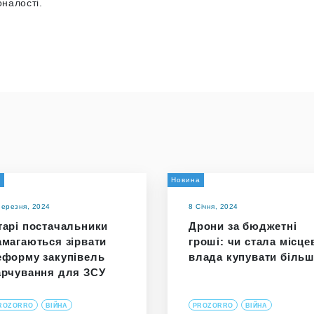
оналості.
а
Новина
Березня, 2024
8 Січня, 2024
тарі постачальники
Дрони за бюджетні
амагаються зірвати
гроші: чи стала місце
еформу закупівель
влада купувати біль
арчування для ЗСУ
ROZORRO
ВІЙНА
PROZORRO
ВІЙНА