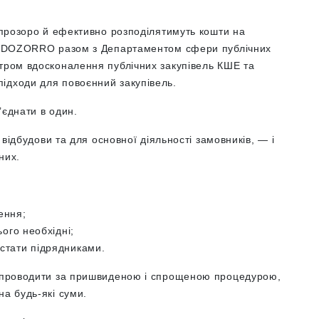
и прозоро й ефективно розподілятимуть кошти на
вці DOZORRO разом з Департаментом сфери публічних
нтром вдосконалення публічних закупівель КШЕ та
ідходи для повоєнний закупівель.
б’єднати в один.
я відбудови та для основної діяльності замовників, — і
них.
лення;
ього необхідні;
 стати підрядниками.
 б проводити за пришвиденою і спрощеною процедурою,
на будь-які суми.