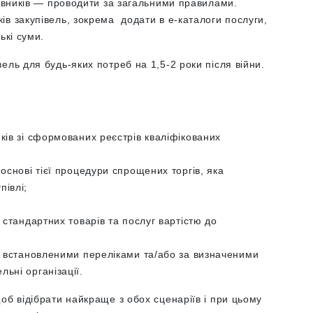
мовників — проводити за загальними правилами.
в закупівель, зокрема додати в е-каталоги послуги,
ькі суми.
ль для будь-яких потреб на 1,5-2 роки після війни.
ків зі сформованих реєстрів кваліфікованих
основі тієї процедури спрощених торгів, яка
півлі;
 стандартних товарів та послуг вартістю до
за встановленими переліками та/або за визначеними
ьні організації.
об відібрати найкраще з обох сценаріїв і при цьому