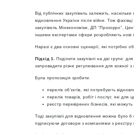
Від публічних закупівель залежить, наскільк
відновлення України після війни. Тож фахі
закупівель Мінекономіки, ДП “Прозорро”, Це
іншими експертами сфери розробляють нові п
Наразі є два основні сценарії, які потрібно о
Підхід 1.
Поділити закупівлі на дві групи: дл
запровадити різне регулювання для кожної з 
Була пропозиція зробити:
перелік об’єктів, які потребують віднов
перелік товарів, робіт і послуг, які для ц
реєстр перевірених бізнесів, які можуть
Тоді закупівлі для відновлення можна було
підписуючи договори з компаніями з реєстру 