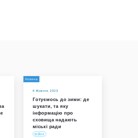
Новина
6 Жовтня, 2023
Готуємось до зими: де
ва
шукати, та яку
ше
інформацію про
сховища надають
міські ради
ВІЙНА