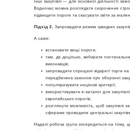
Інші закупівлі — для основної діяльності за
Водночас можна розглядати скорочення строкі
підвищити пороги та скасувати звіти за мален
Підхід 2.
Запровадити режим швидких закупіве
А саме:
встановити вищі пороги;
там, де доцільно, вибирати постачальни
виконавців;
запровадити спрощені відкриті торги на 
передбачена законом про оборонні заку
популяризувати нецінові критерії;
використовувати е-каталог для закупівлі
європейських порогів;
розглянути можливість, щоб закупівлі 
сферами проводили центральні закупівел
Надалі робоча група зосередиться на тому, щ