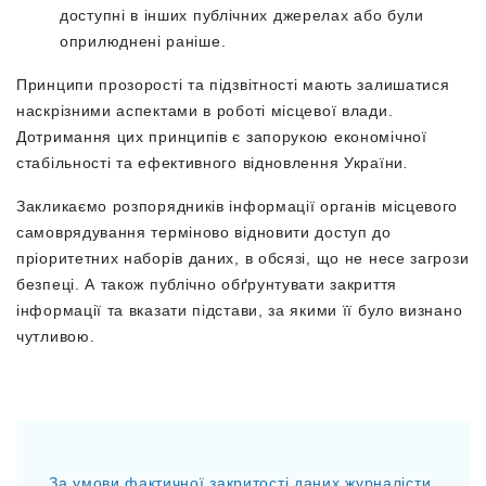
доступні в інших публічних джерелах або були
оприлюднені раніше.
Принципи прозорості та підзвітності мають залишатися
наскрізними аспектами в роботі місцевої влади.
Дотримання цих принципів є запорукою економічної
стабільності та ефективного відновлення України
.
Закликаємо розпорядників інформації органів місцевого
самоврядування терміново відновити доступ до
пріоритетних наборів даних, в обсязі, що не несе загрози
безпеці. А також публічно обґрунтувати закриття
інформації та вказати підстави, за якими її було визнано
чутливою.
За умови фактичної закритості даних журналісти,