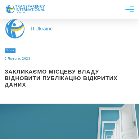
Про нас
TI Ukraine
Новини
Дослідження
Заява
Напрями роботи
9 Лютого, 2023
Долучитися
ЗАКЛИКАЄМО МІСЦЕВУ ВЛАДУ
ВІДНОВИТИ ПУБЛІКАЦІЮ ВІДКРИТИХ
ДАНИХ