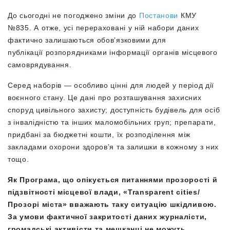
До сьогодні не погоджено зміни до
Постанови
КМУ
№835. А отже, усі перераховані у ній набори даних
фактично залишаються обов’язковими для
публікації розпорядниками інформації органів місцевого
самоврядування.
Серед наборів — особливо цінні для людей у період дії
воєнного стану. Це дані про розташування захисних
споруд цивільного захисту; доступність будівель для осіб
з інвалідністю та інших маломобільних груп; препарати,
придбані за бюджетні кошти, їх розподілення між
закладами охорони здоров’я та залишки в кожному з них
тощо.
Як Програма, що опікується питаннями прозорості й
підзвітності місцевої влади, «Transparent cities/
Прозорі міста» вважають таку ситуацію шкідливою.
За умови фактичної закритості даних журналісти,
громадські активісти та мешканці не можуть