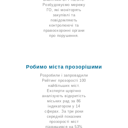
Розбудовуємо мережу
ГО, які моніторять
закупівлі та
повідомляють
контролюючі та
правоохоронні органи
про порушення.
Робимо міста прозорішими
Розробили і запровадили
Рейтинг прозорості 100
найбільших міст.
Експерти щорічно
аналізують відкритість
міських рад за 86
індикатором у 14
сферах. За три роки
середній показник
прозорості міст
підвищився на 53%