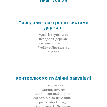
Наші успіхи
Передали електронні системи
державі
Адміністрували та
передали державі
системи ProZorro,
ProZorro.Продажі та
eHealth
Контролюємо публічні закупівлі
Створили та
адмініструємо
моніторинговий портал
dozorro.org та публічний і
професійний модулі
аналітики BI Prozorro.