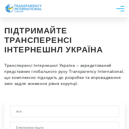
Про нас
ПІДТРИМАЙТЕ
Новини
ТРАНСПЕРЕНСІ
Дослідження
ІНТЕРНЕШНЛ УКРАЇНА
Напрями роботи
Долучитися
Трансперенсі Інтернешнл Україна – акредитований
представник глобального руху Transparency International,
що комплексно підходить до розробки та впровадження
змін задля зниження рівня корупції.