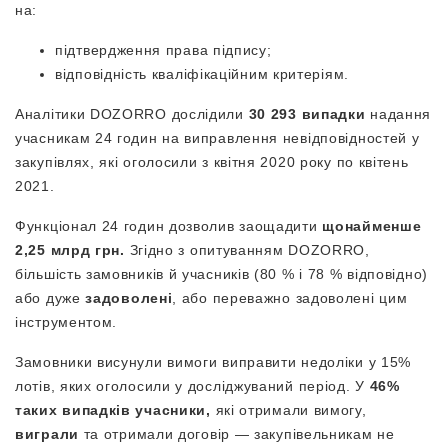
на:
підтвердження права підпису;
відповідність кваліфікаційним критеріям.
Аналітики DOZORRO дослідили
30 293 випадки
надання
учасникам 24 годин на виправлення невідповідностей у
закупівлях, які оголосили з квітня 2020 року по квітень
2021.
Функціонал 24 годин дозволив заощадити
щонайменше
2,25 млрд грн.
Згідно з опитуванням DOZORRO,
більшість замовників й учасників (80 % і 78 % відповідно)
або дуже
задоволені
, або переважно задоволені цим
інструментом.
Замовники висунули вимоги виправити недоліки у 15%
лотів, яких оголосили у досліджуваний період. У
46%
таких випадків учасники,
які отримали вимогу,
виграли
та отримали договір — закупівельникам не