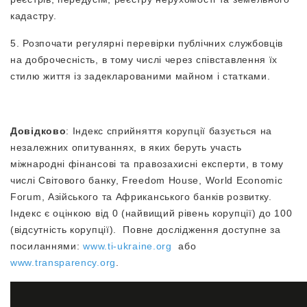
кадастру.
5. Розпочати регулярні перевірки публічних службовців
на доброчесність, в тому числі через співставлення їх
стилю життя із задекларованими майном і статками.
Довідково
: Індекс сприйняття корупції базується на
незалежних опитуваннях, в яких беруть участь
міжнародні фінансові та правозахисні експерти, в тому
числі Світового банку, Freedom House, World Economic
Forum, Азійського та Африканського банків розвитку.
Індекс є оцінкою від 0 (найвищий рівень корупції) до 100
(відсутність корупції). Повне дослідження доступне за
посиланнями:
www.ti-ukraine.org
або
www.transparency.org
.