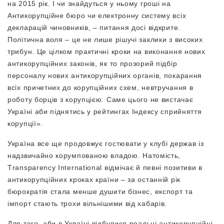
на 2015 рік. І чи знайдуться у ньому гроші на
Антикорупційне бюро чи електронну систему всіх
декларацій чиновників, – питання досі відкрите.
Політична воля – це не лише рішучі заклики з високих
трибун. Це цілком практичні кроки на виконання нових
антикорупційних законів, як то прозорий підбір
персоналу нових антикорупційних органів, покарання
всіх причетних до корупційних схем, невтручання в
роботу борців з корупцією. Саме цього не вистачає
Україні аби піднятись у рейтингах Індексу сприйняття
корупції».
Україна все ще продовжує гостювати у клубі держав із
надзвичайно корумпованою владою. Натомість,
Тransparency International відмічає й певні позитиви в
антикорупційних кроках країни – за останній рік
бюрократія стала менше душити бізнес, експорт та
імпорт стають трохи вільнішими від хабарів.
Для того, аби в Україні відбулися реальні антикорупційні