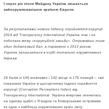
І через рік після Майдану Україна лишається
найкорумпованішою країною Європи
За результатами нового Індексу сприйняття корупції
2014 від Transparency International Україна так і не
подолала межу «корупційної ганьби». Отримавши лише
один додатковий бал, в порівнянні з 2013 роком,
Україна залишається в клубі тотально корумпованих
держав.
26 балів зі 100 можливих і 142 місце зі 175 позицій – такі
показники України в цьогорічному Індексі сприйняття
корупції (Corruption Perceptions Index) від
Transparency International. Україна вчергове опинилась
на одному щаблі з Угандою та Коморськими островами
як одна з найбільш корумпованих країн світу.