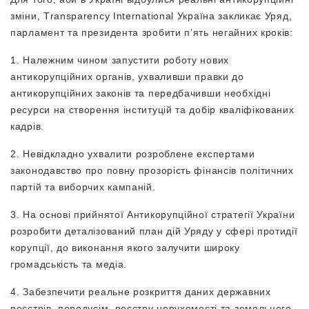
зміни, Тransparency International Україна закликає Уряд,
парламент та президента зробити п’ять негайних кроків:
1. Належним чином запустити роботу нових
антикорупційних органів, ухваливши правки до
антикорупційних законів та передбачивши необхідні
ресурси на створення інституцій та добір кваліфікованих
кадрів.
2. Невідкладно ухвалити розроблене експертами
законодавство про повну прозорість фінансів політичних
партій та виборчих кампаній.
3. На основі прийнятої Антикорупційної стратегії України
розробити деталізований план дій Уряду у сфері протидії
корупції, до виконання якого залучити широку
громадськість та медіа.
4. Забезпечити реальне розкриття даних державних
реєстрів, передусім, реєстру нерухомості та земельного