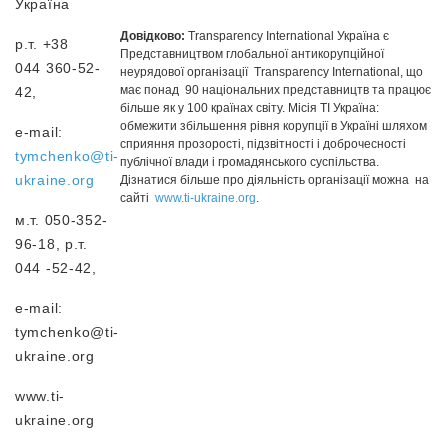
Україна
Довідково:
Transparency International Україна є
р.т. +38
Представництвом глобальної антикорупційної
044 360-52-
неурядової організації Transparency International, що
має понад 90 національних представництв та працює
42,
більше як у 100 країнах світу. Місія ТІ Україна:
обмежити збільшення рівня корупції в Україні шляхом
e-mail:
сприяння прозорості, підзвітності і доброчесності
tymchenko@ti-
публічної влади і громадянського суспільства.
ukraine.org
Дізнатися більше про діяльність організації можна на
сайті
www.ti-ukraine.org
.
м.т. 050-352-
96-18, р.т.
044 -52-42,
e-mail:
tymchenko@ti-
ukraine.org
www.ti-
ukraine.org