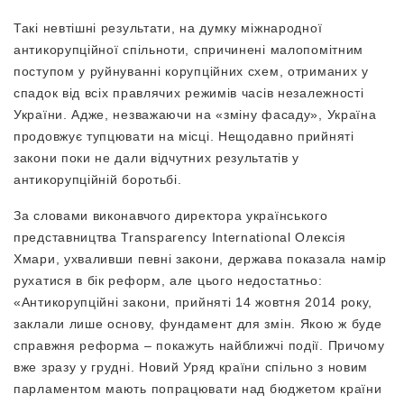
Такі невтішні результати, на думку міжнародної
антикорупційної спільноти, спричинені малопомітним
поступом у руйнуванні корупційних схем, отриманих у
спадок від всіх правлячих режимів часів незалежності
України. Адже, незважаючи на «зміну фасаду», Україна
продовжує тупцювати на місці. Нещодавно прийняті
закони поки не дали відчутних результатів у
антикорупційній боротьбі.
За словами виконавчого директора українського
представництва Transparency International Олексія
Хмари, ухваливши певні закони, держава показала намір
рухатися в бік реформ, але цього недостатньо:
«Антикорупційні закони, прийняті 14 жовтня 2014 року,
заклали лише основу, фундамент для змін. Якою ж буде
справжня реформа – покажуть найближчі події. Причому
вже зразу у грудні. Новий Уряд країни спільно з новим
парламентом мають попрацювати над бюджетом країни