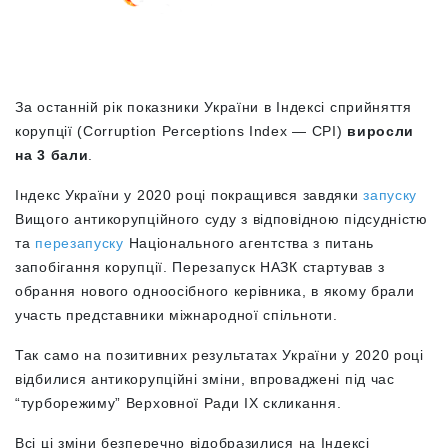
За останній рік показники України в Індексі сприйняття
корупції (Corruption Perceptions Index — CPI)
виросли
на 3 бали
.
Індекс України у 2020 році покращився завдяки
запуску
Вищого антикорупційного суду з відповідною підсудністю
та
перезапуску
Національного агентства з питань
запобігання корупції. Перезапуск НАЗК стартував з
обрання нового одноосібного керівника, в якому брали
участь представники міжнародної спільноти.
Так само на позитивних результатах України у 2020 році
відбилися антикорупційні зміни, впроваджені під час
“турборежиму” Верховної Ради IX скликання.
Всі ці зміни безперечно відобразилися на Індексі