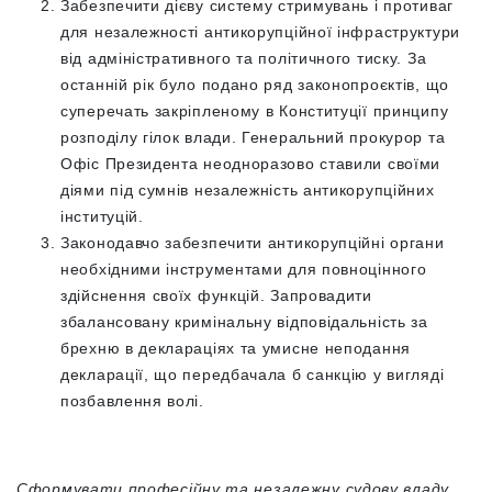
Забезпечити дієву систему стримувань і противаг
для незалежності антикорупційної інфраструктури
від адміністративного та політичного тиску. За
останній рік було подано ряд законопроєктів, що
суперечать закріпленому в Конституції принципу
розподілу гілок влади. Генеральний прокурор та
Офіс Президента неодноразово ставили своїми
діями під сумнів незалежність антикорупційних
інституцій.
Законодавчо забезпечити антикорупційні органи
необхідними інструментами для повноцінного
здійснення своїх функцій. Запровадити
збалансовану кримінальну відповідальність за
брехню в деклараціях та умисне неподання
декларації, що передбачала б санкцію у вигляді
позбавлення волі.
Сформувати професійну та незалежну судову владу.