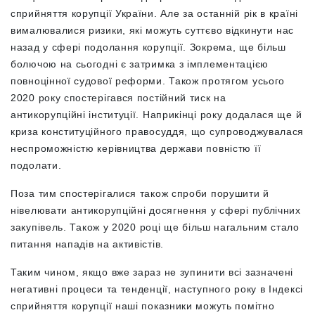
сприйняття корупції України. Але за останній рік в країні
вималювалися ризики, які можуть суттєво відкинути нас
назад у сфері подолання корупції. Зокрема, ще більш
болючою на сьогодні є затримка з імплементацією
повноцінної судової реформи. Також п
ротягом усього
2020 року спостерігався постійний тиск на
антикорупційні інституції. Наприкінці року додалася ще й
криза конституційного правосуддя, що супроводжувалася
неспроможністю керівництва держави повністю її
подолати.
Поза тим спостерігалися також спроби порушити й
нівелювати антикорупційні досягнення у сфері публічних
закупівель.
Також у 2020 році ще більш нагальним стало
питання нападів на активістів.
Таким чином, якщо вже зараз не зупинити всі зазначені
негативні процеси та тенденції, наступного року в Індексі
сприйняття корупції наші показники можуть помітно