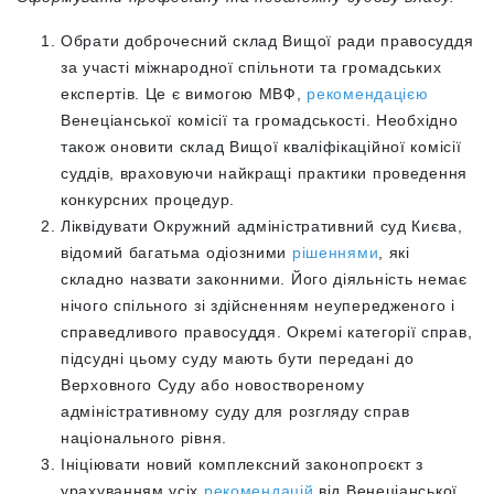
Обрати доброчесний склад Вищої ради правосуддя
за участі міжнародної спільноти та громадських
експертів. Це є вимогою МВФ,
рекомендацією
Венеціанської комісії та громадськості. Необхідно
також оновити склад Вищої кваліфікаційної комісії
суддів, враховуючи найкращі практики проведення
конкурсних процедур.
Ліквідувати Окружний адміністративний суд Києва,
відомий багатьма одіозними
рішеннями
, які
складно назвати законними. Його діяльність немає
нічого спільного зі здійсненням неупередженого і
справедливого правосуддя.
Окремі категорії справ,
підсудні цьому суду мають бути передані
до
Верховного Суду або ново
створеному
адміністративному суду для розгляду справ
національного рівня.
Ініціювати новий комплексний законопроєкт з
урахуванням усіх
рекомендацій
від Венеціанської