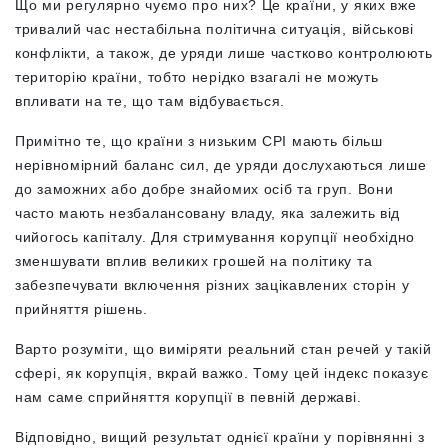
Що ми регулярно чуємо про них? Це країни, у яких вже
тривалий час нестабільна політична ситуація, військові
конфлікти, а також, де уряди лише частково контролюють
територію країни, тобто нерідко взагалі не можуть
впливати на те, що там відбувається.
Примітно те, що країни з низьким CPI мають більш
нерівномірний баланс сил, де уряди дослухаються лише
до заможних або добре знайомих осіб та груп. Вони
часто мають незбалансовану владу, яка залежить від
чийогось капіталу. Для стримування корупції необхідно
зменшувати вплив великих грошей на політику та
забезпечувати включення різних зацікавлених сторін у
прийняття рішень.
Варто розуміти, що виміряти реальний стан речей у такій
сфері, як корупція, вкрай важко. Тому цей індекс показує
нам саме сприйняття корупції в певній державі.
Відповідно, вищий результат однієї країни у порівнянні з