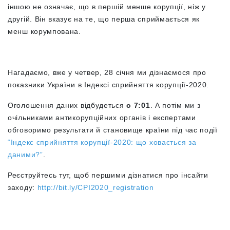
іншою не означає, що в першій менше корупції, ніж у
другій. Він вказує на те, що перша сприймається як
менш корумпована.
Нагадаємо, вже у четвер, 28 січня ми дізнаємося про
показники України в Індексі сприйняття корупції-2020.
Оголошення даних відбудеться
о 7:01
. А потім ми з
очільниками антикорупційних органів і експертами
обговоримо результати й становище країни під час події
“Індекс сприйняття корупції-2020: що ховається за
даними?”
.
Реєструйтесь тут, щоб першими дізнатися про інсайти
заходу:
http://bit.ly/CPI2020_registration