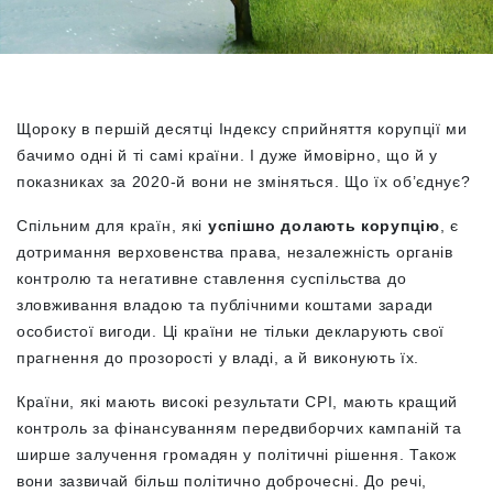
Щороку в першій десятці Індексу сприйняття корупції ми
бачимо одні й ті самі країни. І дуже ймовірно, що й у
показниках за 2020-й вони не зміняться. Що їх об’єднує?
Спільним для країн, які
успішно долають корупцію
, є
дотримання верховенства права, незалежність органів
контролю та негативне ставлення суспільства до
зловживання владою та публічними коштами заради
особистої вигоди. Ці країни не тільки декларують свої
прагнення до прозорості у владі, а й виконують їх.
Країни, які мають високі результати CPI, мають кращий
контроль за фінансуванням передвиборчих кампаній та
ширше залучення громадян у політичні рішення. Також
вони зазвичай більш політично доброчесні. До речі,