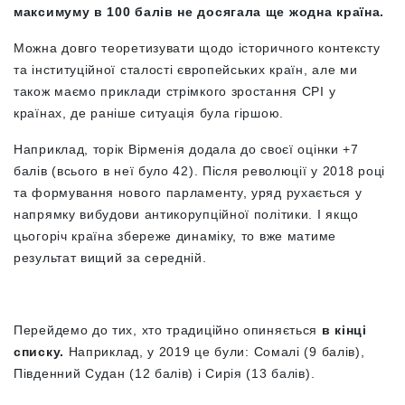
максимуму в 100 балів не досягала ще жодна країна.
Можна довго теоретизувати щодо історичного контексту
та інституційної сталості європейських країн, але ми
також маємо приклади стрімкого зростання СРІ у
країнах, де раніше ситуація була гіршою.
Наприклад, торік Вірменія додала до своєї оцінки +7
балів (всього в неї було 42). Після революції у 2018 році
та формування нового парламенту, уряд рухається у
напрямку вибудови антикорупційної політики. І якщо
цьогоріч країна збереже динаміку, то вже матиме
результат вищий за середній.
Перейдемо до тих, хто традиційно опиняється
в кінці
списку.
Наприклад, у 2019 це були: Сомалі (9 балів),
Південний Судан (12 балів) і Сирія (13 балів).