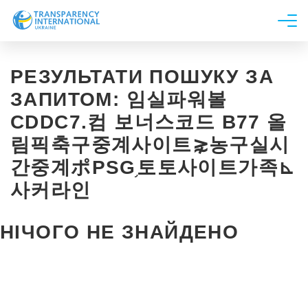
Про нас
РЕЗУЛЬТАТИ ПОШУКУ ЗА
Новини
ЗАПИТОМ:
임실파워볼
Дослідження
CDDC7.컴 보너스코드 B77 올
Напрями роботи
림픽축구중계사이트⋧농구실시
Долучитися
간중계ポPSG֥토토사이트가족⊾
사커라인
НІЧОГО НЕ ЗНАЙДЕНО