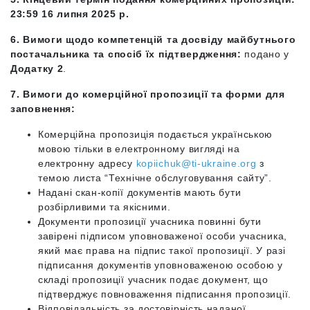
23:59 16 липня 2025 р.
6. Вимоги щодо компетенцій та досвіду майбутнього
постачальника та спосіб їх підтвердження:
подано у
Додатку 2
.
7. Вимоги до комерційної пропозиції та форми для
заповнення:
Комерційна пропозиція подається українською
мовою тільки в електронному вигляді на
електронну адресу
kopiichuk@ti-ukraine.org
з
темою листа “Технічне обслуговування сайту”.
Надані скан-копії документів мають бути
розбірливими та якісними.
Документи пропозиції учасника повинні бути
завірені підписом уповноваженої особи учасника,
який має права на підпис такої пропозиції. У разі
підписання документів уповноваженою особою у
складі пропозиції учасник подає документ, що
підтверджує повноваження підписання пропозиції.
Відповідальність за достовірність наданої