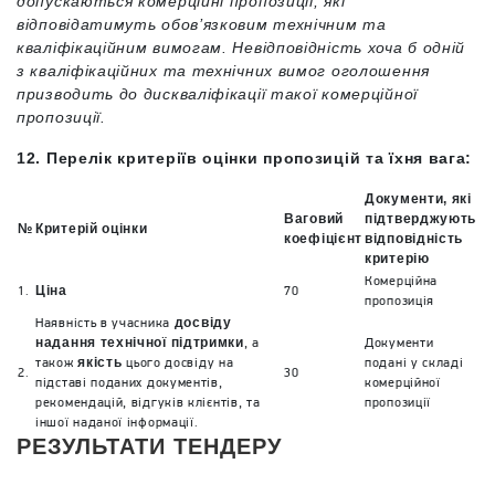
допускаються комерційні пропозиції, які
відповідатимуть обов’язковим технічним та
кваліфікаційним вимогам. Невідповідність хоча б одній
з кваліфікаційних та технічних вимог оголошення
призводить до дискваліфікації такої комерційної
пропозиції
.
12. Перелік критеріїв оцінки пропозицій та їхня вага:
Документи, які
Ваговий
підтверджують
№
Критерій оцінки
коефіцієнт
відповідність
критерію
Комерційна
1.
Ціна
70
пропозиція
Наявність в учасника
досвіду
надання технічної підтримки
, а
Документи
також
якість
цього досвіду на
подані у складі
2.
30
підставі поданих документів,
комерційної
рекомендацій, відгуків клієнтів, та
пропозиції
іншої наданої інформації.
РЕЗУЛЬТАТИ ТЕНДЕРУ