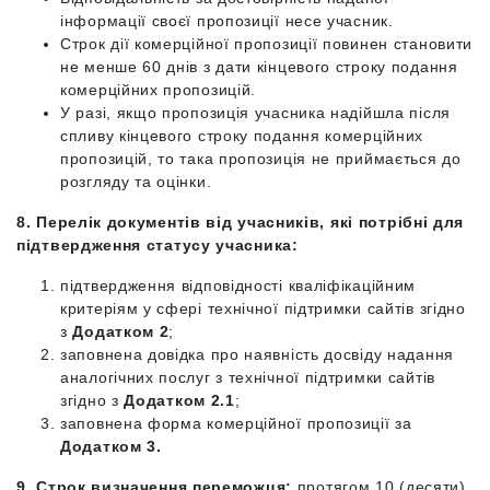
інформації своєї пропозиції несе учасник.
Строк дії комерційної пропозиції повинен становити
не менше 60 днів з дати кінцевого строку подання
комерційних пропозицій.
У разі, якщо пропозиція учасника надійшла після
спливу кінцевого строку подання комерційних
пропозицій, то така пропозиція не приймається до
розгляду та оцінки.
8. Перелік документів від учасників, які потрібні для
підтвердження статусу учасника:
підтвердження відповідності кваліфікаційним
критеріям у сфері технічної підтримки сайтів згідно
з
Додатком 2
;
заповнена довідка про наявність досвіду надання
аналогічних послуг з технічної підтримки сайтів
згідно з
Додатком 2.1
;
заповнена форма комерційної пропозиції за
Додатком 3.
9. Строк визначення переможця:
протягом 10 (десяти)