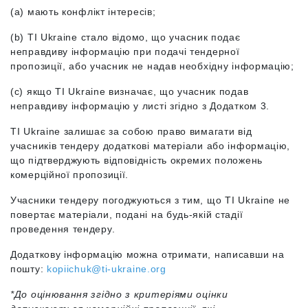
(a)
мають конфлікт інтересів;
(b)
TI Ukraine стало відомо, що учасник подає
неправдиву інформацію при подачі тендерної
пропозиції, або учасник не надав необхідну інформацію;
(c)
якщо TI Ukraine визначає, що учасник подав
неправдиву інформацію у листі згідно з Додатком 3.
TI Ukraine залишає за собою право вимагати від
учасників тендеру додаткові матеріали або інформацію,
що підтверджують відповідність окремих положень
комерційної пропозиції.
Учасники тендеру погоджуються з тим, що TI Ukraine
не
повертає матеріали, подані на будь-якій стадії
проведення тендеру.
Додаткову інформацію можна отримати, написавши на
пошту:
kopiichuk@ti-ukraine.org
*До оцінювання згідно з критеріями оцінки