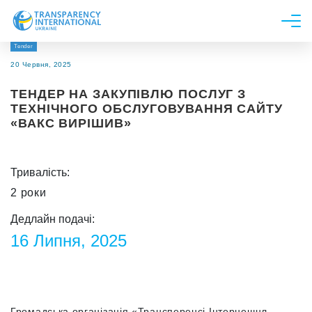
Tender
Про нас
20 Червня, 2025
Новини
ТЕНДЕР НА ЗАКУПІВЛЮ ПОСЛУГ З
Дослідження
ТЕХНІЧНОГО ОБСЛУГОВУВАННЯ САЙТУ
«ВАКС ВИРІШИВ»
Напрями роботи
Долучитися
Тривалість:
2 роки
Дедлайн подачі:
16 Липня, 2025
Громадська організація «Трансперенсі Інтернешнл