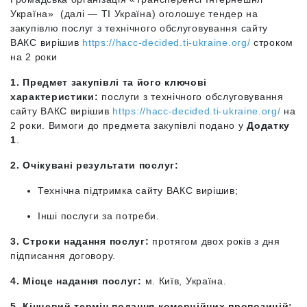
Україна» (далі — ТІ Україна) оголошує тендер на
закупівлю послуг з технічного обслуговування сайту
ВАКС вирішив
https://hacc-decided.ti-ukraine.org/
строком
на 2 роки
1. Предмет закупівлі та його ключові
характеристики:
послуги з технічного обслуговування
сайту ВАКС вирішив
https://hacc-decided.ti-ukraine.org/
на
2 роки.
Вимоги до предмета закупівлі подано у
Додатку
1
.
2. Очікувані результати послуг:
Технічна підтримка сайту
ВАКС вирішив
;
Інші послуги за потреби.
3. Строки надання послуг:
протягом двох років з дня
підписання договору.
4. Місце надання послуг:
м. Київ, Україна.
5. Кінцевий термін подання комерційних пропозицій
: