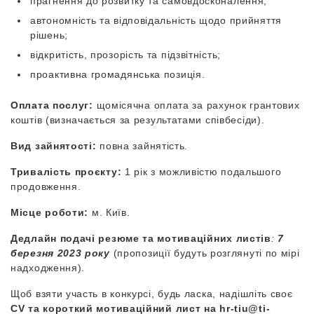
прагнення до розвитку та самовдосконалення;
автономність та відповідальність щодо прийняття
рішень;
відкритість, прозорість та підзвітність;
проактивна громадянська позиція.
Оплата послуг:
щомісячна оплата за рахунок грантових
коштів (визначається за результатами співбесіди).
Вид зайнятості:
повна зайнятість.
Тривалість проєкту:
1 рік з можливістю подальшого
продовження.
Місце роботи:
м. Київ.
Дедлайн подачі резюме та мотиваційних листів
:
7
березня 2023 року
(пропозиції будуть розглянуті по мірі
надходження).
Щоб взяти участь в конкурсі, будь ласка, надішліть своє
CV та короткий мотиваційний лист на
hr-tiu@ti-