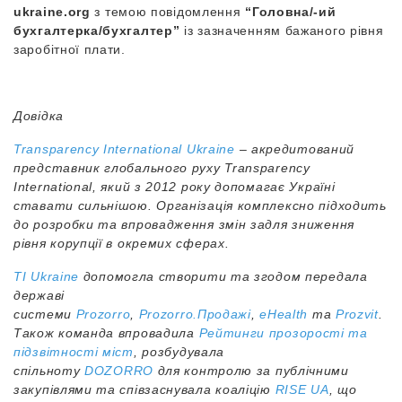
ukraine.org
з темою повідомлення
“Головна/-ий
бухгалтерка/бухгалтер”
із зазначенням бажаного рівня
заробітної плати.
Довідка
Transparency International Ukraine
– акредитований
представник глобального руху Transparency
International, який з 2012 року допомагає Україні
ставати сильнішою. Організація комплексно підходить
до розробки та впровадження змін задля зниження
рівня корупції в окремих сферах.
ТІ Ukraine
допомогла створити та згодом передала
державі
системи
Prozorro
,
Prozorro.Продажі
,
eHealth
та
Prozvit
.
Також команда впровадила
Рейтинги прозорості та
підзвітності міст
, розбудувала
спільноту
DOZORRO
для контролю за публічними
закупівлями та співзаснувала коаліцію
RISE UA
, що