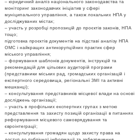
– юридичний аналіз національного законодавства та
моніторинг законодавчих ініціатив у сфері
муніципального управління, а також локальних НПА у
досліджуваних містах;
– участь у розробці пропозицій до проєктів законів, НПА
тощо;
підготовка проєктів документів на підставі аналізу НПА
ОМС і найкращих антикорупційних практик сфер
міського управління;
– формування шаблонів документів, інструкцій та
рекомендацій для цільових аудиторій програми
(представники міських рад, громадських організацій і
експертного середовища, регіональні ЗМІ та активні
мешканці);
– консультування представників місцевої влади на основі
досліджень організації;
– участь в профільних експертних групах з метою
представлення та захисту позицій організації в питаннях
реформування місцевого самоврядування та
євроінтеграції;
– консультування громадян щодо захисту права на
доступ до публічної інформації та забезпечення