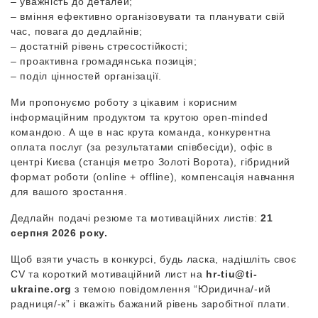
– уважність до деталей;
– вміння ефективно організовувати та планувати свій
час, повага до дедлайнів;
– достатній рівень стресостійкості;
– проактивна громадянська позиція;
– поділ цінностей організації.
Ми пропонуємо роботу з цікавим і корисним
інформаційним продуктом та крутою open-minded
командою. А ще в нас крута команда, конкурентна
оплата послуг (за результатами співбесіди), офіс в
центрі Києва (станція метро Золоті Ворота), гібридний
формат роботи (online + offline), компенсація навчання
для вашого зростання.
Дедлайн подачі резюме та мотиваційних листів:
21
серпня 2026 року.
Щоб взяти участь в конкурсі, будь ласка, надішліть своє
CV та короткий мотиваційний лист на
hr-tiu@ti-
ukraine.org
з темою повідомлення “Юридична/-ий
радниця/-к” і вкажіть бажаний рівень заробітної плати.