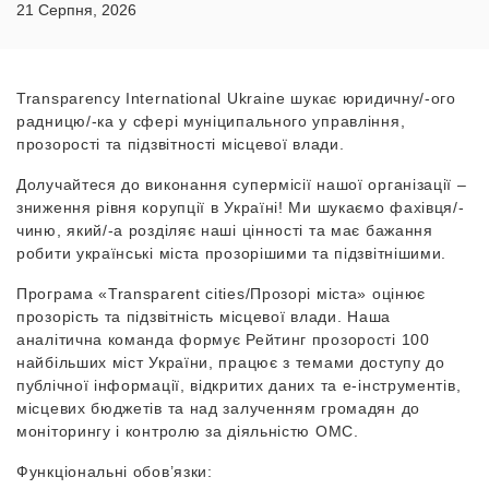
21 Серпня, 2026
Transparency International Ukraine шукає юридичну/-ого
радницю/-ка у сфері муніципального управління,
прозорості та підзвітності місцевої влади.
Долучайтеся до виконання супермісії нашої організації –
зниження рівня корупції в Україні! Ми шукаємо фахівця/-
чиню, який/-а розділяє наші цінності та має бажання
робити українські міста прозорішими та підзвітнішими.
Програма «Transparent cities/Прозорі міста» оцінює
прозорість та підзвітність місцевої влади. Наша
аналітична команда формує Рейтинг прозорості 100
найбільших міст України, працює з темами доступу до
публічної інформації, відкритих даних та е-інструментів,
місцевих бюджетів та над залученням громадян до
моніторингу і контролю за діяльністю ОМС.
Функціональні обов’язки: