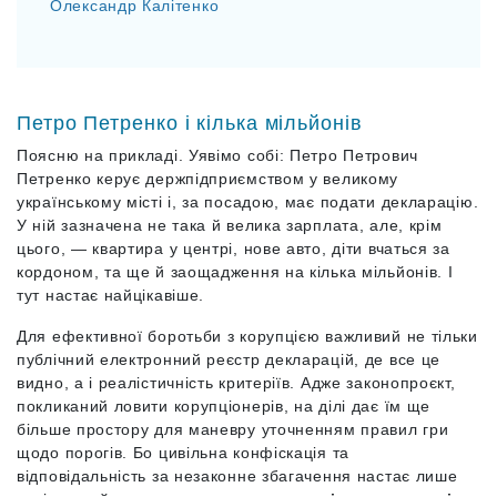
Олександр Калітенко
Петро Петренко і кілька мільйонів
Поясню на прикладі. Уявімо собі: Петро Петрович
Петренко керує держпідприємством у великому
українському місті і, за посадою, має подати декларацію.
У ній зазначена не така й велика зарплата, але, крім
цього, — квартира у центрі, нове авто, діти вчаться за
кордоном, та ще й заощадження на кілька мільйонів. І
тут настає найцікавіше.
Для ефективної боротьби з корупцією важливий не тільки
публічний електронний реєстр декларацій, де все це
видно, а і реалістичність критеріїв. Адже законопроєкт,
покликаний ловити корупціонерів, на ділі дає їм ще
більше простору для маневру уточненням правил гри
щодо порогів. Бо цивільна конфіскація та
відповідальність за незаконне збагачення настає лише