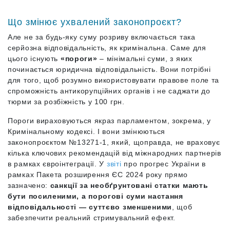
Що змінює ухвалений законопроєкт?
Але не за будь-яку суму розриву включається така
серйозна відповідальність, як кримінальна. Саме для
цього існують
«пороги»
– мінімальні суми, з яких
починається юридична відповідальність. Вони потрібні
для того, щоб розумно використовувати правове поле та
спроможність антикорупційних органів і не саджати до
тюрми за розбіжність у 100 грн.
Пороги вираховуються якраз парламентом, зокрема, у
Кримінальному кодексі. І вони змінюються
законопроєктом №13271-1, який, щоправда, не враховує
кілька ключових рекомендацій від міжнародних партнерів
в рамках євроінтеграції. У
звіті
про прогрес України в
рамках Пакета розширення ЄС 2024 року прямо
зазначено:
санкції за необґрунтовані статки мають
бути посиленими, а порогові суми настання
відповідальності — суттєво зменшеними
, щоб
забезпечити реальний стримувальний ефект.