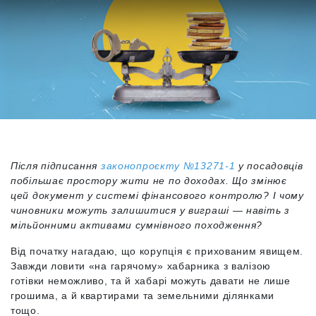
Після підписання
законопроєкту №13271-1
у посадовців
побільшає простору жити не по доходах. Що змінює
цей документ у системі фінансового контролю? І чому
чиновники можуть залишитися у виграші — навіть з
мільйонними активами сумнівного походження?
Від початку нагадаю, що корупція є прихованим явищем.
Завжди ловити «на гарячому» хабарника з валізою
готівки неможливо, та й хабарі можуть давати не лише
грошима, а й квартирами та земельними ділянками
тощо.