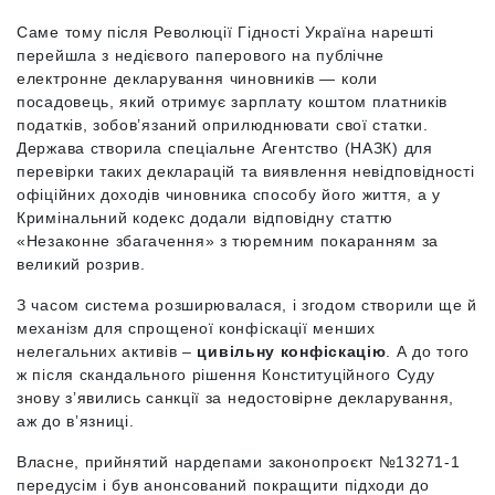
Саме тому після Революції Гідності Україна нарешті
перейшла з недієвого паперового на публічне
електронне декларування чиновників — коли
посадовець, який отримує зарплату коштом платників
податків, зобов’язаний оприлюднювати свої статки.
Держава створила спеціальне Агентство (НАЗК) для
перевірки таких декларацій та виявлення невідповідності
офіційних доходів чиновника способу його життя, а у
Кримінальний кодекс додали відповідну статтю
«Незаконне збагачення» з тюремним покаранням за
великий розрив.
З часом система розширювалася, і згодом створили ще й
механізм для спрощеної конфіскації менших
нелегальних активів –
цивільну конфіскацію
. А до того
ж після скандального рішення Конституційного Суду
знову зʼявились санкції за недостовірне декларування,
аж до вʼязниці.
Власне, прийнятий нардепами законопроєкт №13271-1
передусім і був анонсований покращити підходи до