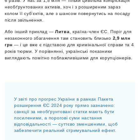
6 разів. У нас за 1,5 млн — тільки цивільна конфіскація
необґрунтованих активів, хоч і з розширеним зараз
колом її субʼєктів, але з шансом повернутись на посаду
після звільнення.
Або інший приклад —
Литва
, країна-член ЄС. Поріг для
незаконного збагачення там становить близько
2,9 млн
грн
— і це вже є підставою для кримінальної справи та 4
років тюрми. У порівнянні, українські показники
виглядають помітно поблажливішими для корупціонерів.
У звіті про прогрес України в рамках Пакета
розширення ЄС 2024 року прямо зазначено:
санкції за необґрунтовані статки мають бути
посиленими, а порогові суми настання
відповідальності — суттєво зменшеними, щоб
забезпечити реальний стримувальний ефект.