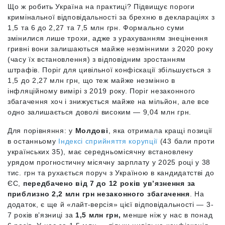
Що ж робить Україна на практиці? Підвищує пороги
кримінальної відповідальності за брехню в деклараціях з
1,5 та 6 до 2,27 та 7,5 млн грн. Формально суми
змінилися лише трохи, адже з урахуванням знецінення
гривні вони залишаються майже незмінними з 2020 року
(часу їх встановлення) з відповідним зростанням
штрафів. Поріг для цивільної конфіскації збільшується з
1,5 до 2,27 млн грн, що теж майже незмінно в
інфляційному вимірі з 2019 року. Поріг незаконного
збагачення хоч і знижується майже на мільйон, але все
одно залишається доволі високим — 9,04 млн грн.
Для порівняння: у
Молдові
, яка отримала кращі позиції
в останньому
Індексі сприйняття корупції
(43 бали проти
українських 35), має середньомісячну встановлену
урядом прогностичну місячну зарплату у 2025 році у 38
тис. грн та рухається поруч з Україною в кандидатстві до
ЄС,
передбачено від 7 до 12 років ув’язнення за
приблизно 2,2 млн грн незаконного збагачення
. На
додаток, є ще й «лайт-версія» цієї відповідальності — 3-
7 років вʼязниці за
1,5 млн грн,
менше ніж у нас в понад