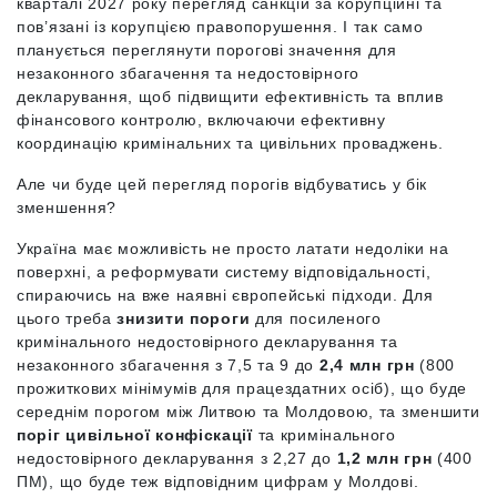
кварталі 2027 року перегляд санкцій за корупційні та
пов’язані із корупцією правопорушення. І так само
планується переглянути порогові значення для
незаконного збагачення та недостовірного
декларування, щоб підвищити ефективність та вплив
фінансового контролю, включаючи ефективну
координацію кримінальних та цивільних проваджень.
Але чи буде цей перегляд порогів відбуватись у бік
зменшення?
Україна має можливість не просто латати недоліки на
поверхні, а реформувати систему відповідальності,
спираючись на вже наявні європейські підходи. Для
цього треба
знизити пороги
для посиленого
кримінального недостовірного декларування та
незаконного збагачення з 7,5 та 9 до
2,4 млн грн
(800
прожиткових мінімумів для працездатних осіб), що буде
середнім порогом між Литвою та Молдовою, та зменшити
поріг цивільної конфіскації
та кримінального
недостовірного декларування з 2,27 до
1,2 млн грн
(400
ПМ), що буде теж відповідним цифрам у Молдові.