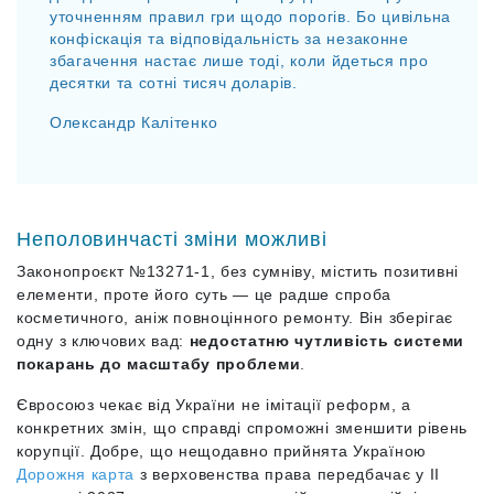
уточненням правил гри щодо порогів. Бо цивільна
конфіскація та відповідальність за незаконне
збагачення настає лише тоді, коли йдеться про
десятки та сотні тисяч доларів.
Олександр Калітенко
Неполовинчасті зміни можливі
Законопроєкт №13271-1, без сумніву, містить позитивні
елементи, проте його суть — це радше спроба
косметичного, аніж повноцінного ремонту. Він зберігає
одну з ключових вад:
недостатню чутливість системи
покарань до масштабу проблеми
.
Євросоюз чекає від України не імітації реформ, а
конкретних змін, що справді спроможні зменшити рівень
корупції. Добре, що нещодавно прийнята Україною
Дорожня карта
з верховенства права передбачає у II