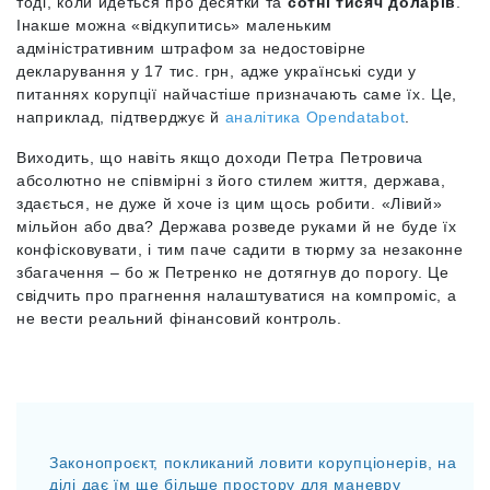
тоді, коли йдеться про десятки та
сотні тисяч доларів
.
Інакше можна «відкупитись» маленьким
адміністративним штрафом за недостовірне
декларування у 17 тис. грн, адже українські суди у
питаннях корупції найчастіше призначають саме їх. Це,
наприклад, підтверджує й
аналітика Opendatabot
.
Виходить, що навіть якщо доходи Петра Петровича
абсолютно не співмірні з його стилем життя, держава,
здається, не дуже й хоче із цим щось робити. «Лівий»
мільйон або два? Держава розведе руками й не буде їх
конфісковувати, і тим паче садити в тюрму за незаконне
збагачення – бо ж Петренко не дотягнув до порогу. Це
свідчить про прагнення налаштуватися на компроміс, а
не вести реальний фінансовий контроль.
Законопроєкт, покликаний ловити корупціонерів, на
ділі дає їм ще більше простору для маневру