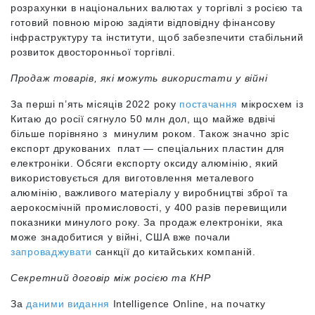
розрахунки в національних валютах у торгівлі з росією та
готовий повною мірою задіяти відповідну фінансову
інфраструктуру та інститути, щоб забезпечити стабільний
розвиток двосторонньої торгівлі.
Продаж товарів, які можуть використати у війні
За перші п’ять місяців 2022 року
постачання
мікросхем із
Китаю до росії сягнуло 50 млн дол, що майже вдвічі
більше порівняно з минулим роком. Також значно зріс
експорт друкованих плат — спеціальних пластин для
електроніки.
Обсяги експорту оксиду алюмінію, який
використовується для виготовлення металевого
алюмінію, важливого матеріалу у виробництві зброї та
аерокосмічній промисловості, у 400 разів перевищили
показники минулого року. За продаж електроніки, яка
може знадобитися у війні, США вже почали
запроваджувати
санкції до китайських компаній.
Секретний договір між росією та КНР
За
даними видання
Intelligence Online, на початку