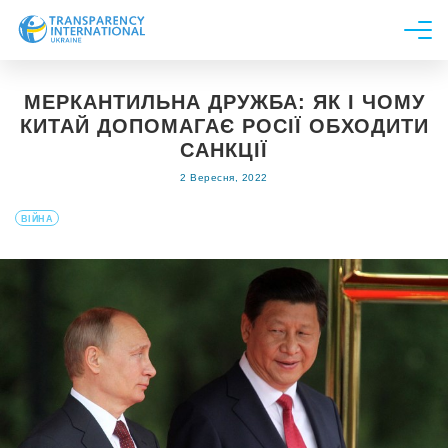
Про нас
МЕРКАНТИЛЬНА ДРУЖБА: ЯК І ЧОМУ
Новини
КИТАЙ ДОПОМАГАЄ РОСІЇ ОБХОДИТИ
Дослідження
САНКЦІЇ
2 Вересня, 2022
Напрями роботи
Долучитися
ВІЙНА