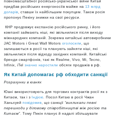
повномасштабної російсько-української війни Китай
придбав російських енергоносіїв майже на
13 млрд
доларів
, ставши їх найбільшим покупцем. Також росія
пропонує Пекіну знижки на свої ресурси.
КНР продовжує експансію російського ринку, і його
компанії займають ніші, які звільнилися після виходу
міжнародних компаній. Зокрема китайські автовиробники
JAC Motors і Great Wall Motors
оголосили
, що
залишаються в росії та планують зайняти ніші, які
звільнилися після відходу західних компаній. Китайські
бренди смартфонів, такі як Realme, Vivo, Mi, Tecno,
Infinix, iTel
значно наростили
обсяги продажів в рф.
Як Китай допомагає рф обходити санкції
Розрахунки в юанях
Юані використовують для торгових контрактів росії як з
Китаєм, так і з
Індією
. Посол Китаю в росії Чжан
Ханьхуей
повідомив
, що санкції
“викликали певні
перешкоди у діловому співробітництві між росією та
Китаєм”
. Тому Пекін планує й надалі збільшувати