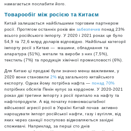
намагається послабити його.
Товарообіг між росією та Китаєм
Китай залишається найбільшими торговим партнером
росії. Протягом останніх років він
забезпечив
понад 23%
всього російського імпорту. У 2020 і 2021 роках це було
54,9 та 72,6 млрд доларів відповідно. Найбільші категорії
імпорту росії з Китаю — машини, обладнання та
апаратура (51%), метали та вироби з них (7,5%),
текстиль (7%) та продукція хімічної промисловості (6%).
Для Китаю ці продажі були значно менш важливими, у
2020 вони становили
2%
від загального китайського
експорту. Однак йому потрібна нафта —
понад 70%
потрібних обсягів Пекін купує за кордоном. У 2020-2021
роках дві третини імпорту з росії припало на нафту та
нафтопродукти. А від початку повномасштабної
військової агресії росії в Україні Китай почав активно
нарощувати імпорт російської нафти, газу і вугілля, від
яких через санкції поступово відмовляються західні
споживачі. Наприклад, за перші сто днів