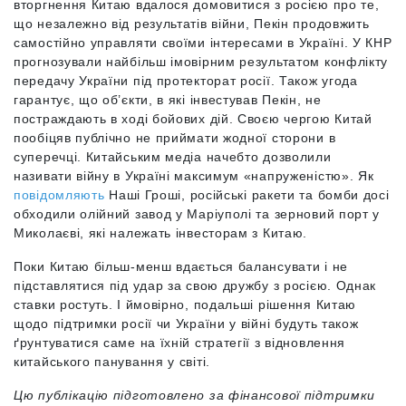
вторгнення Китаю вдалося домовитися з росією про те,
що незалежно від результатів війни, Пекін продовжить
самостійно управляти своїми інтересами в Україні. У КНР
прогнозували найбільш імовірним результатом конфлікту
передачу України під протекторат росії. Також угода
гарантує, що об’єкти, в які інвестував Пекін, не
постраждають в ході бойових дій. Своєю чергою Китай
пообіцяв публічно не приймати жодної сторони в
суперечці. Китайським медіа начебто дозволили
називати війну в Україні максимум «напруженістю». Як
повідомляють
Наші Гроші, російські ракети та бомби досі
обходили олійний завод у Маріуполі та зерновий порт у
Миколаєві, які належать інвесторам з Китаю.
Поки Китаю більш-менш вдається балансувати і не
підставлятися під удар за свою дружбу з росією. Однак
ставки ростуть. І ймовірно, подальші рішення Китаю
щодо підтримки росії чи України у війні будуть також
ґрунтуватися саме на їхній стратегії з відновлення
китайського панування у світі.
Цю публікацію підготовлено за фінансової підтримки