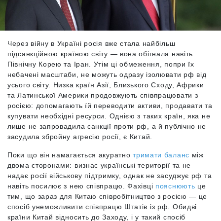
Через війну в Україні росія вже стала найбільш
підсанкційною країною світу — вона обігнала навіть
Північну Корею та Іран. Утім ці обмеження, попри їх
небачені масштаби, не можуть одразу ізолювати рф від
усього світу. Низка країн Азії, Близького Сходу, Африки
та Латинської Америки продовжують співпрацювати з
росією: допомагають їй переводити активи, продавати та
купувати необхідні ресурси. Однією з таких країн, яка не
лише не запровадила санкції проти рф, а й публічно не
засудила збройну агресію росії, є Китай.
Поки що він намагається акуратно
тримати баланс
між
двома сторонами: визнає українські території та не
надає росії військову підтримку, однак не засуджує рф та
навіть посилює з нею співпрацю. Фахівці
пояснюють
це
тим, що зараз для Китаю співробітництво з росією — це
спосіб унеможливити співпрацю Штатів із рф. Обидві
країни Китай відносить до Заходу, і у такий спосіб