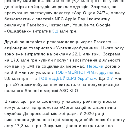
рекламу майже в 4 рази менше (6,2 млн грн) і не увійшов
до п’ятірки найщедріших рекламодавців. Зокрема, на
просування застосунку додатку «App Ощад 24/7», оплату
безконтактних платежів NFC Apple Pay і контентну
рекламу в Facebook, Instagram, Youtube та Google
«Ощадбанк» витратив
3,1
млн грн.
Другий за щедрістю рекламодавець через Prozorro —
акціонерне товариство «Укргазвидобування». Цього року
воно вже витратило на рекламу 22,1 млн грн. Зокрема,
на 17,6 млн грн купили послуг з висвітлення діяльності
компанії у ЗМІ та соціальних мережах.
Перший
договір
на 8,9 млн грн уклали з
ТОВ «МЕЙНСТРІМ
»,
другий
на
8,8 млн грн — з
ТОВ «ЕДБЕЙКЕРЗ Україна»
. Ще
2,7
млн
грн «Укргазвидобування» витратило на популяризацію
пального Shebel в мережі АЗС KLO.
Цікаво, що третю сходинку у нашому рейтингу посіло
комунальне підприємство «Організаційно-аналітична
служба» Дніпровської міської ради. У 2020 році
висвітлення діяльності цієї міськради обійшлося бюджету
аж у 17,3 млн грн. Зокрема, ці кошти витратили і на