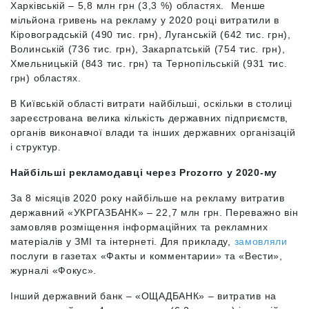
Харківській – 5,8 млн грн (3,3 %) областях. Менше
мільйона гривень на рекламу у 2020 році витратили в
Кіровоградській (490 тис. грн), Луганській (642 тис. грн),
Волинській (736 тис. грн), Закарпатській (754 тис. грн),
Хмельницькій (843 тис. грн) та Тернопільській (931 тис.
грн) областях.
В Київській області витрати найбільші, оскільки в столиці
зареєстрована велика кількість державних підприємств,
органів виконавчої влади та інших державних організацій
і структур.
Найбільші рекламодавці через Prozorro у 2020-му
За 8 місяців 2020 року найбільше на рекламу витратив
державний «УКРГАЗБАНК» – 22,7 млн грн. Переважно він
замовляв розміщення інформаційних та рекламних
матеріалів у ЗМІ та інтернеті. Для прикладу,
замовляли
послуги в газетах «Факты и комментарии» та «Вести»,
журналі «Фокус».
Інший державний банк – «ОЩАДБАНК» – витратив на