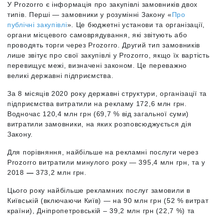
У Prozorro є інформація про закупівлі замовників двох
типів. Перші — замовники у розумінні Закону «
Про
публічні закупівлі
». Це бюджетні установи та організації,
органи місцевого самоврядування, які звітують або
проводять торги через Prozorro. Другий тип замовників
лише звітує про свої закупівлі у Prozorro, якщо їх вартість
перевищує межі, визначені законом. Це переважно
великі державні підприємства.
За 8 місяців 2020 року державні структури, організації та
підприємства витратили на рекламу 172,6 млн грн.
Водночас 120,4 млн грн (69,7 % від загальної суми)
витратили замовники, на яких розповсюджується дія
Закону.
Для порівняння, найбільше на рекламні послуги через
Prozorro витратили минулого року — 395,4 млн грн, та у
2018
—
373,2 млн грн.
Цього року найбільше рекламних послуг замовили в
Київській (включаючи Київ) — на 90 млн грн (52 % витрат
країни), Дніпропетровській – 39,2 млн грн (22,7 %) та