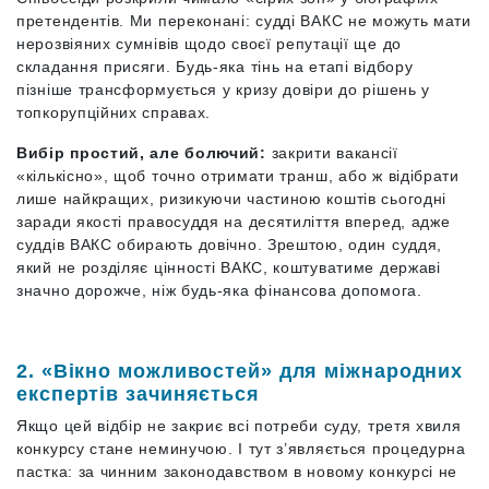
претендентів. Ми переконані: судді ВАКС не можуть мати
нерозвіяних сумнівів щодо своєї репутації ще до
складання присяги. Будь-яка тінь на етапі відбору
пізніше трансформується у кризу довіри до рішень у
топкорупційних справах.
Вибір простий, але болючий:
закрити вакансії
«кількісно», щоб точно отримати транш, або ж відібрати
лише найкращих, ризикуючи частиною коштів сьогодні
заради якості правосуддя на десятиліття вперед, адже
суддів ВАКС обирають довічно. Зрештою, один суддя,
який не розділяє цінності ВАКС, коштуватиме державі
значно дорожче, ніж будь-яка фінансова допомога.
2. «Вікно можливостей» для міжнародних
експертів зачиняється
Якщо цей відбір не закриє всі потреби суду, третя хвиля
конкурсу стане неминучою. І тут з’являється процедурна
пастка: за чинним законодавством в новому конкурсі не