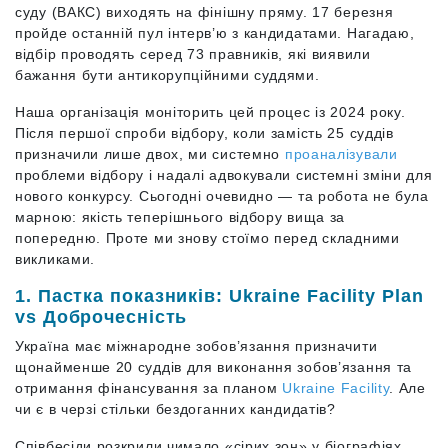
суду (ВАКС) виходять на фінішну пряму. 17 березня
пройде останній пул інтерв’ю з кандидатами. Нагадаю,
відбір проводять серед 73 правників, які виявили
бажання бути антикорупційними суддями.
Наша організація моніторить цей процес із 2024 року.
Після першої спроби відбору, коли замість 25 суддів
призначили лише двох, ми системно
проаналізували
проблеми відбору і надалі адвокували системні зміни для
нового конкурсу. Сьогодні очевидно — та робота не була
марною: якість теперішнього відбору вища за
попередню. Проте ми знову стоїмо перед складними
викликами.
1. Пастка показників: Ukraine Facility Plan
vs Доброчесність
Україна має міжнародне зобов’язання призначити
щонайменше 20 суддів для виконання зобов’язання та
отримання фінансування за планом
Ukraine Facility
. Але
чи є в черзі стільки бездоганних кандидатів?
Співбесіди розкрили чимало «сірих зон» у біографіях