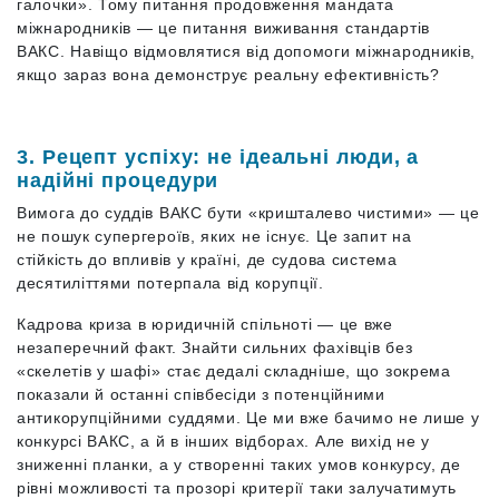
галочки». Тому питання продовження мандата
міжнародників — це питання виживання стандартів
ВАКС. Навіщо відмовлятися від допомоги міжнародників,
якщо зараз вона демонструє реальну ефективність?
3. Рецепт успіху: не ідеальні люди, а
надійні процедури
Вимога до суддів ВАКС бути «кришталево чистими» — це
не пошук супергероїв, яких не існує. Це запит на
стійкість до впливів у країні, де судова система
десятиліттями потерпала від корупції.
Кадрова криза в юридичній спільноті — це вже
незаперечний факт. Знайти сильних фахівців без
«скелетів у шафі» стає дедалі складніше, що зокрема
показали й останні співбесіди з потенційними
антикорупційними суддями. Це ми вже бачимо не лише у
конкурсі ВАКС, а й в інших відборах. Але вихід не у
зниженні планки, а у створенні таких умов конкурсу, де
рівні можливості та прозорі критерії таки залучатимуть