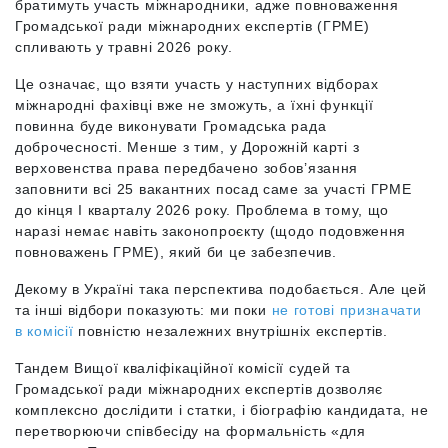
братимуть участь міжнародники, адже повноваження
Громадської ради міжнародних експертів (ГРМЕ)
спливають у травні 2026 року.
Це означає, що взяти участь у наступних відборах
міжнародні фахівці вже не зможуть, а їхні функції
повинна буде виконувати Громадська рада
доброчесності. Менше з тим, у Дорожній карті з
верховенства права передбачено зобов’язання
заповнити всі 25 вакантних посад саме за участі ГРМЕ
до кінця І кварталу 2026 року. Проблема в тому, що
наразі немає навіть законопроєкту (щодо подовження
повноважень ГРМЕ), який би це забезпечив.
Декому в Україні така перспектива подобається. Але цей
та інші відбори показують: ми поки
не готові призначати
в комісії
повністю незалежних внутрішніх експертів.
Тандем Вищої кваліфікаційної комісії судей та
Громадської ради міжнародних експертів дозволяє
комплексно дослідити і статки, і біографію кандидата, не
перетворюючи співбесіду на формальність «для