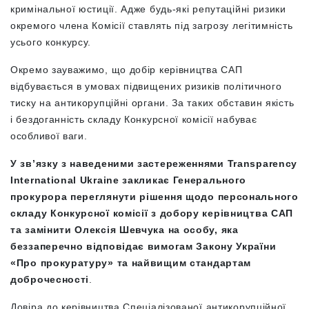
кримінальної юстиції. Адже будь-які репутаційні ризики
окремого члена Комісії ставлять під загрозу легітимність
усього конкурсу.
Окремо зауважимо, що добір керівництва САП
відбувається в умовах підвищених ризиків політичного
тиску на антикорупційні органи. За таких обставин якість
і бездоганність складу Конкурсної комісії набуває
особливої ваги.
У зв’язку з наведеними застереженнями Transparency
International Ukraine закликає Генерального
прокурора переглянути рішення щодо персонального
складу Конкурсної комісії з добору керівництва САП
та замінити Олексія Шевчука на особу, яка
беззаперечно відповідає вимогам Закону України
«Про прокуратуру» та найвищим стандартам
доброчесності
.
Довіра до керівництва Спеціалізованої антикорупційної