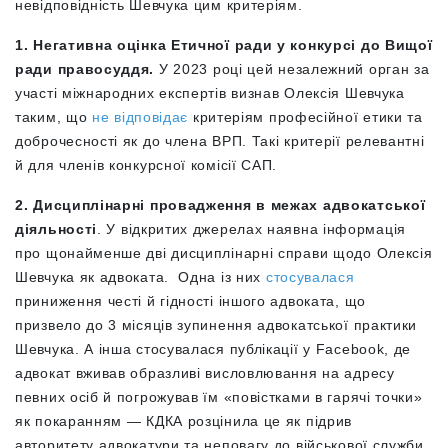
невідповідність Шевчука цим критеріям.
1. Негативна оцінка Етичної ради у конкурсі до Вищої
ради правосуддя.
У 2023 році цей незалежний орган за
участі міжнародних експертів визнав Олексія Шевчука
таким, що
не відповідає
критеріям професійної етики та
доброчесності як до члена ВРП. Такі критерії релевантні
й для членів конкурсної комісії САП.
2. Дисциплінарні провадження в межах адвокатської
діяльності
. У відкритих джерелах наявна інформація
про щонайменше дві дисциплінарні справи щодо Олексія
Шевчука як адвоката. Одна із них
стосувалася
приниження честі й гідності іншого адвоката, що
призвело до 3 місяців зупинення адвокатської практики
Шевчука. А інша стосувалася публікації у Facebook, де
адвокат вживав образливі висловлювання на адресу
певних осіб й погрожував їм «повістками в гарячі точки»
як покаранням — КДКА розцінила це як підрив
авторитету адвокатури та неповагу до військової служби.