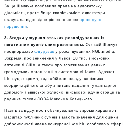
За це Шевчука позбавили права на адвокатську
діяльність, проте Вища кваліфкомісія адвокатури
скасувала відповідне рішення через
процедурні
порушення
.
3. Згадки у журналістських розслідуваннях із
негативним суспільним резонансом.
Олексій Шевчук
неодноразово
фігурував
у розслідуваннях NGL.media.
Зокрема, про зникнення у Львові 10 тис. військових
аптечок зі США, а також про зловживання деяких
громадських організацій з системою «Шлях». Адвокат
Шевчук, зокрема, тоді обіймав посаду, керівника
координаційного штабу з питань надання гуманітарної
допомоги Львівської обласної військової адміністрації та
радника голови ЛОВА Максима Козицького.
Навіть за відсутності обвинувальних вироків характер і
масштаб публічних сумнівів мають значення для оцінки
доброчесності члена конкурсної комісії, особливо у сфері