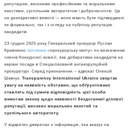
репутацією, високими професійними та моральними
якостями, суспільним авторитетом і доброчесністю. Це
не декларативні вимоги — вони мають бути підтверджені
як формально, так і з огляду на публічну репутацію
кандидатів.
23 грудня 2025 року Генеральний прокурор Руслан
Кравченко
заповнив
«прокурорську квоту» по визначенню
членів Конкурсної комісії, яка добиратиме кандидатів на
керівні посади в Спеціалізованій антикорупційній
прокуратурі. Серед призначених – адвокат Олексій
Шевчук.
Transparency International Ukraine звертає
увагу на наявність обставин, що обґрунтовано
ставлять під сумнів відповідність цієї особи
вимогам закону щодо наявності бездоганної ділової
репутації, високих моральних якостей та
суспільного авторитету.
У відкритих джерелах є інформація, яка вказує на