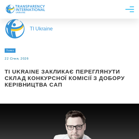
Про нас
TI Ukraine
Новини
Дослідження
Заява
Напрями роботи
22 Січня, 2026
Долучитися
TI UKRAINE ЗАКЛИКАЄ ПЕРЕГЛЯНУТИ
СКЛАД КОНКУРСНОЇ КОМІСІЇ З ДОБОРУ
КЕРІВНИЦТВА САП