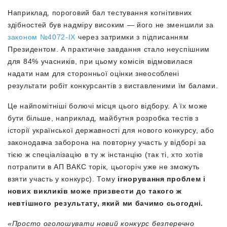
Наприклад, пороговий бал тестування когнітивних
здібностей був надміру високим — його не зменшили за
законом №4072-IX
через затримки з підписанням
Президентом. А практичне завдання стало неуспішним
для 84% учасників, при цьому комісія відмовилася
надати нам для сторонньої оцінки знеособлені
результати робіт конкурсантів з виставленими їм балами.
Це найпомітніші болючі місця цього відбору. А їх може
бути більше, наприклад, майбутня розробка тестів з
історії української державності для нового конкурсу, або
законодавча заборона на повторну участь у відборі за
тією ж спеціалізацію в ту ж інстанцію (так ті, хто хотів
потрапити в АП ВАКС торік, цьогоріч уже не зможуть
взяти участь у конкурс). Тому
ігнорування проблем і
нових викликів може призвести до такого ж
невтішного результату, який ми бачимо сьогодні.
«Просто оголошувати новий конкурс безперечно