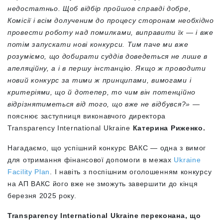
недостатньо. Щоб відбір пройшов справді добре,
Комісії і всім долученим до процесу сторонам необхідно
провести роботу над помилками, виправити їх — і вже
потім запускати нові конкурси. Тим паче ми вже
розуміємо, що добирати суддів доведеться не лише в
апеляційну, а і в першу інстанцію. Якщо ж проводити
новий конкурс за тими ж принципами, вимогами і
критеріями, що й дотепер, то чим він потенційно
відрізнятиметься від того, що вже не відбувся?»
—
пояснює заступниця виконавчого директора
Transparency International Ukraine
Катерина Риженко.
Нагадаємо, що успішний конкурс ВАКС — одна з вимог
для отримання фінансової допомоги в межах
Ukraine
Facility Plan
. І навіть з поспішним оголошенням конкурсу
на АП ВАКС його вже не зможуть завершити до кінця
березня 2025 року.
Transparency International Ukraine переконана, що