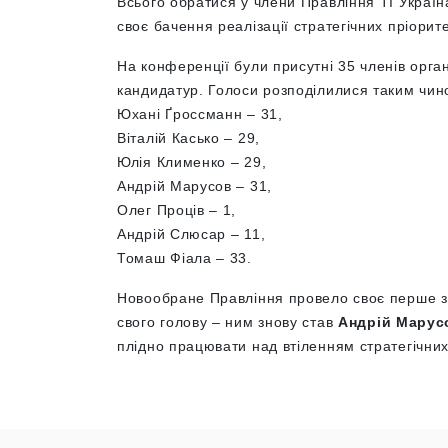
Всього обратися у члени Правління ТІ Украї
своє бачення реалізації стратегічних пріоритет
На конференції були присутні 35 членів орган
кандидатур. Голоси розподілилися таким чин
Юхані Ґроссманн – 31,
Віталій Касько – 29,
Юлія Клименко – 29,
Андрій Марусов – 31,
Олег Проців – 1,
Андрій Слюсар – 11,
Томаш Фіала – 33.
Новообране Правління провело своє перше за
свого голову – ним знову став
Андрій Марус
плідно працювати над втіленням стратегічних 