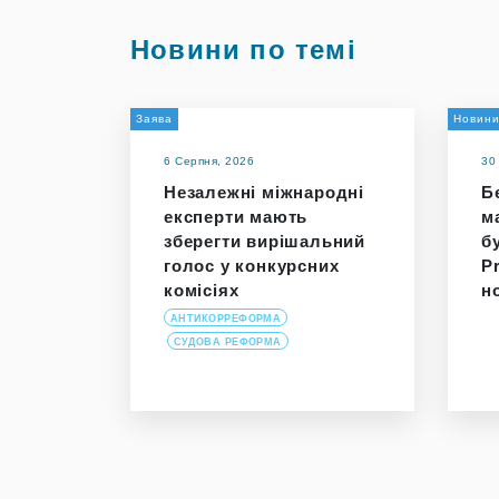
Новини по темі
Заява
Новин
6 Серпня, 2026
30
Незалежні міжнародні
Бе
експерти мають
м
зберегти вирішальний
б
голос у конкурсних
P
комісіях
н
АНТИКОРРЕФОРМА
СУДОВА РЕФОРМА