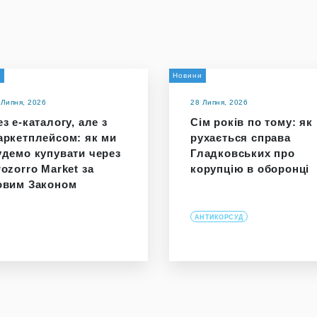
и
Новини
 Липня, 2026
28 Липня, 2026
з е-каталогу, але з
Сім років по тому: як
аркетплейсом: як ми
рухається справа
удемо купувати через
Гладковських про
rozorro Market за
корупцію в оборонці
овим Законом
АНТИКОРСУД