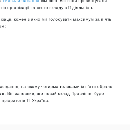
на
виявили бажання
сім осіб. Всі вони презентували
ів організації та свого вкладу в її діяльність.
ізації, кожен з яких міг голосувати максимум за п’ять
ом:
сідання, на якому чотирма голосами із п’яти обрало
ов
. Він запевнив, що новий склад Правління буде
пріоритетів ТІ Україна.