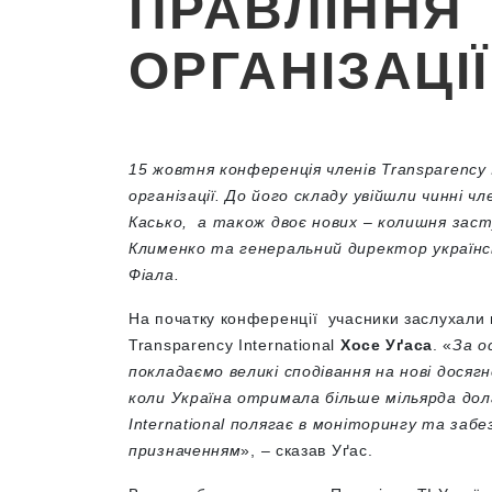
ПРАВЛІННЯ
ОРГАНІЗАЦІЇ
15 жовтня конференція членів Transparency I
організації. До його складу увійшли чинні ч
Касько, а також двоє нових – колишня заст
Клименко та генеральний директор українсь
Фіала.
На початку конференції учасники заслухали в
Transparency International
Хосе Уґаса
. «
За о
покладаємо великі сподівання на нові досяг
коли Україна отримала більше мільярда дола
International полягає в моніторингу та заб
призначенням
», – сказав Уґас.