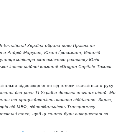
nternational Україна обрала нове Правління
лени Андрій Марусов, Юхані Ґроссманн, Віталій
упниця міністра економічного розвитку Юлія
кої інвестиційної компанії «Dragon Capital» Томаш
італьне відеозвернення від голови всесвітнього руху
станні два роки ТІ Україна досягла значних цілей. Ми
нення та працездатність вашого відділення. Зараз,
рів від МВФ, відповідальність Transparency
езпеченні того, щоб ці кошти були використані за