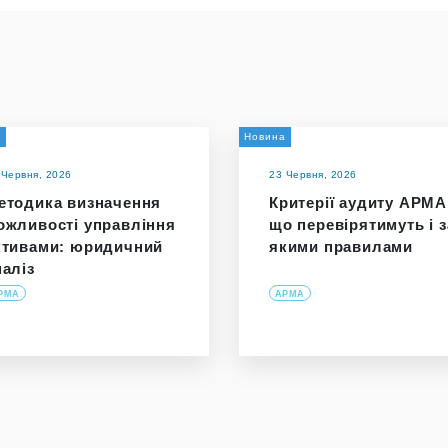
и
Новина
 Червня, 2026
23 Червня, 2026
етодика визначення
Критерії аудиту АРМА
ожливості управління
що перевірятимуть і з
ктивами: юридичний
якими правилами
наліз
РМА
АРМА