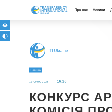
Про нас
Новини
for people with visual impairment
change to b/w
TI Ukraine
Новина
16:26
19 Січня, 2026
КОНКУРС АР
КОМІСІЯ П