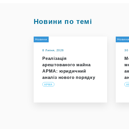
Новини по темі
Новини
Новин
8 Липня, 2026
30
Реалізація
М
арештованого майна
м
АРМА: юридичний
а
аналіз нового порядку
а
АРМА
А