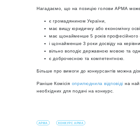
Нагадаємо, що на позицію голови АРМА може
є громадянином України,
має вищу юридичну або економічну осв
має щонайменше 5 років професійного 
і щонайменше 3 роки досвіду на керівн
вільно володіє державною мовою та одн
є доброчесною та компетентною.
Більше про вимоги до конкурсантів можна ді
Раніше Комісія
оприлюднила відповіді
на най
необхідних для подачі на конкурс.
АРМА
КОНКУРС АРМА