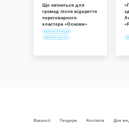
Що зміниться для
«
громад після відкриття
з
переговорного
A
кластера «Основи»
«
ЄВРОІНТЕГРАЦІЯ
ПРОЗОРІ МІСТА
П
Вакансії
Тендери
Контакти
Для ме