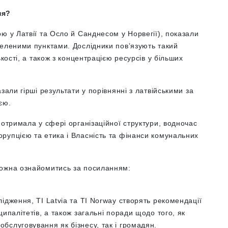
ня?
ю у Латвії та Осло й Санднесом у Норвегії), показали
селеними пунктами. Дослідники пов’язують такий
кості, а також з концентрацією ресурсів у більших
зали гірші результати у порівнянні з латвійськими за
ією.
 отримала у сфері організаційної структури, водночас
рупцією та етика і Власність та фінанси комунальних
можна ознайомитись за посиланням:
ідження, TI Latvia та TI Norway створять рекомендації
ипалітетів, а також загальні поради щодо того, як
бслуговування як бізнесу, так і громадян.