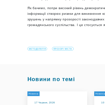
Як бачимо, попри високий рівень демократич
інформації створює ризики для виникнення ко
зрушень у напрямку прозорості законодавчих
громадянського суспільства. І це стосується як
МЕТОДОЛОГІЯ
ПРОЗОРІ МІСТА
Новини по темі
Новина
Новин
17 Червня, 2026
10