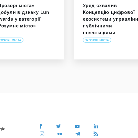
Прозорі міста»
Уряд схвалив
добули відзнаку Lun
Концепцію цифрової
wards у категорії
екосистеми управлін
Розумне місто»
публічними
інвестиціями
РОЗОРІ МІСТА
ПРОЗОРІ МІСТА
діа