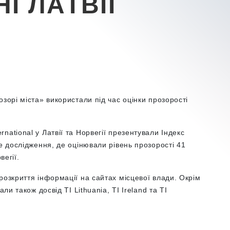
І ЛАТВІЇ
озорі міста
» використали під час оцінки прозорості
ational у Латвії та Норвегії презентували Індекс
не дослідження, де оцінювали рівень прозорості 41
вегії.
розкриття інформації на сайтах місцевої влади. Окрім
ли також досвід TI Lithuania, TI Ireland та TI