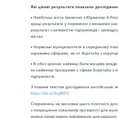
Які цікаві результати показало досліджен
▪️ Найбільші міста (включно з Юрмалою й Риго
кращі результати у порівнянні з меншими на
результат з активністю підприємців і громадсь
містах.
▪️ Норвезькі муніципалітети в середньому пока
окремими сферами, як-от боротьба з корупц
▪️ В обох країнах найвищі бали місцева влада
як найменш прозорими є сфери Боротьба з ко
підприємств.
З повним текстом дослідження англійською 
https://bit.ly/3rqBfRO
Спираючись на висновки цього пілотного досл
з покращення показників прозорості для муніц
можна представити інформацію для кращого о