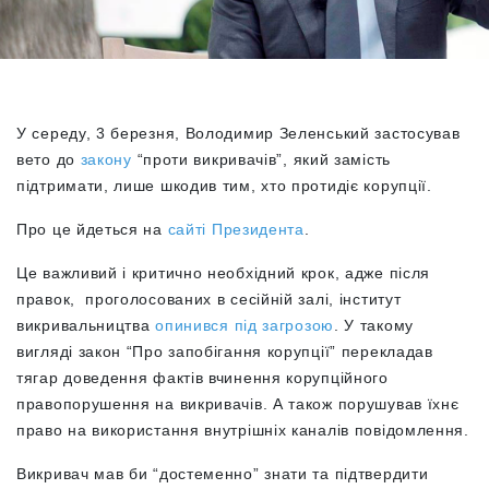
У середу, 3 березня, Володимир Зеленський застосував
вето до
закону
“проти викривачів”, який замість
підтримати, лише шкодив тим, хто протидіє корупції.
Про це йдеться на
сайті Президента
.
Це важливий і критично необхідний крок, адже після
правок, проголосованих в сесійній залі, інститут
викривальництва
опинився під загрозою
. У такому
вигляді закон “Про запобігання корупції” перекладав
тягар доведення фактів вчинення корупційного
правопорушення на викривачів. А також порушував їхнє
право на використання внутрішніх каналів повідомлення.
Викривач мав би “достеменно” знати та підтвердити