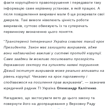
факти корупційного правопорушення і передавати таку
інформацію саме керівнику установи, в якій працює. А
після повідомлення викривачі мали б ще розкривати свої
джерела. Такі вимоги нівелюють цінність роботи
викривачів, суттєво обмежують їх та суперечать
первинному визначенню цього поняття.
“
Трансперенсі Інтернешнл Україна схвалює такий крок
Президента. Закон має захищати викривачів, адже
вони надзвичайно важливі у системі протидії корупції.
Саме завдяки їм можливо посилювати прозорість
державного сектору та зупиняти наявні порушення.
Дієвий інститут викривачів може реально впливати на
рівень корупції. Чекаємо на крок парламенту і
сподіваємося на посилення прав викривачів
”, — зазначив
юридичний радник ТІ Україна
Олександр Калітенко
.
Нагадаємо, що застосувати вето до цього закону та
повернути його на доопрацювання у Верховну Раду