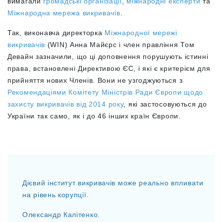
вимагали
громадські організації
,
міжнародні експерти
та
Міжнародна мережа викривачів
.
Так, в
иконавча директорка
Міжнародної мережі
викривачів
(WIN) Анна Майєрс і член правління Том
Девайн зазначили, що ці доповнення порушують істинні
права, встановлені Директивою ЄС, і які є критерієм для
прийняття нових Членів. Вони не узгоджуються з
Рекомендаціями Комітету Міністрів Ради Європи
щодо
захисту викривачів від 2014 року
, які застосовуються
до
України так само, як і до 46 інших країн Європи.
Дієвий інститут викривачів може реально впливати
на рівень корупції.
Олександр Калітенко.