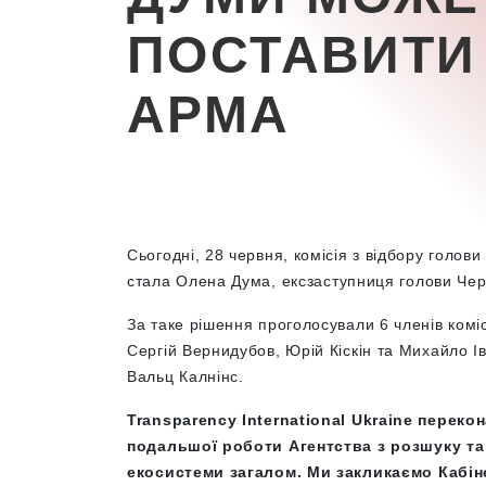
ПОСТАВИТИ
АРМА
Сьогодні, 28 червня, комісія з відбору голо
стала Олена Дума,
ексзаступниця голови Черн
За таке рішення проголосували 6 членів комі
Сергій Вернидубов, Юрій Кіскін та Михайло І
Вальц Калнінс.
Transparency International Ukraine переко
подальшої роботи Агентства з розшуку та
екосистеми загалом. Ми закликаємо Кабіне