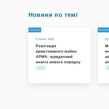
Новини по темі
Новини
Новин
8 Липня, 2026
30
Реалізація
М
арештованого майна
м
АРМА: юридичний
а
аналіз нового порядку
а
АРМА
А