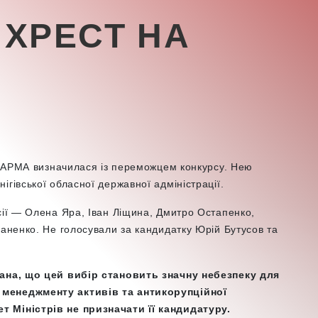
 ХРЕСТ НА
ви АРМА визначилася із переможцем конкурсу. Нею
ігівської обласної державної адміністрації.
сії — Олена Яра, Іван Ліщина, Дмитро Остапенко,
ваненко. Не голосували за кандидатку Юрій Бутусов та
нана, що цей вибір становить значну небезпеку для
 менеджменту активів та антикорупційної
т Міністрів не призначати її кандидатуру.