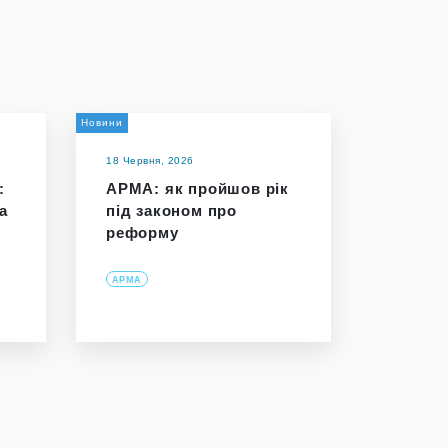
Новини
18 Червня, 2026
:
АРМА: як пройшов рік
а
під законом про
реформу
АРМА