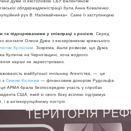
 Олени Думи із ексголовою СБУ Валентином
гівської облдержадміністрації була
Анна Коваленко,
рупційний рух В. Наливайченка». Саме її заступницею
и та підозрюваними у співпраці з росією
. Серед
ро контакти Олени Думи з
екскерівником кримського
легом Кулінічем
. Зокрема, йшли розмови, що Дума
а Кулініча на Чернігівщині, хоча жодного
чення наразі не зареєстровано.
ажованість майбутньої очільниці Агентства, — це
ї
з
Семом Кісліним
— фінансовим донором Рудольфа
ниця АРМА брала безпосередню участь у спробах
зидента США, який зі свого боку всіляко підтримує
ї, і в антикорупційному поступі.