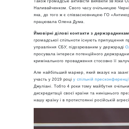
Також громадські активісти виявили зв’язки
Наливайченком. Свого часу очільницею Черні
яка, до того ж є співзасновницею ГО «Антико
працювала Олена Дума.
Ймовірні ділові контакти з держзрадникам
громадської спільноти існують припущення п
управління СБУ, підозрюваним у держзраді
О
просувала інтереси потенційного держзрадник
кримінального провадження стосовно її залу
Але найбільший маркер, який вказує на заанг
участь у 2019 році
у спільній пресконференці
Джуліані. Тобто 4 роки тому майбутня очіль
дискредитації своєї країни та нинішнього пре
нашу країну і в протистоянні російській агресі