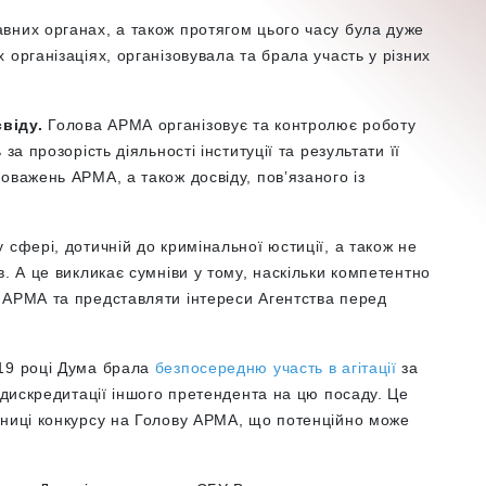
вних органах, а також протягом цього часу була дуже
організаціях, організовувала та брала участь у різних
свіду.
Голова АРМА організовує та контролює роботу
за прозорість діяльності інституції та результати її
оважень АРМА, а також досвіду, повʼязаного із
 сфері, дотичній до кримінальної юстиції, а також не
. А це викликає сумніви у тому, наскільки компетентно
 АРМА та представляти інтереси Агентства перед
19 році Дума брала
безпосередню участь в агітації
за
а дискредитації іншого претендента на цю посаду. Це
жниці конкурсу на Голову АРМА, що потенційно може