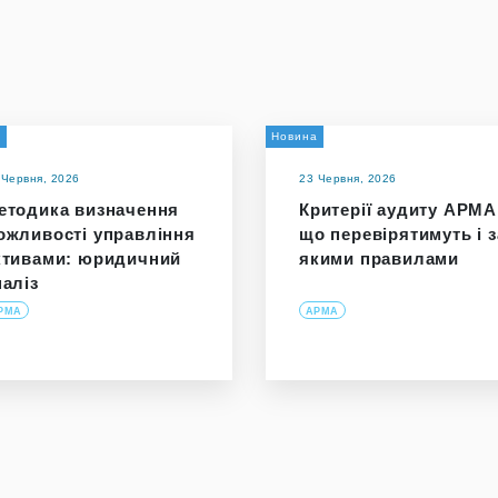
и
Новина
 Червня, 2026
23 Червня, 2026
етодика визначення
Критерії аудиту АРМА
ожливості управління
що перевірятимуть і з
ктивами: юридичний
якими правилами
наліз
РМА
АРМА