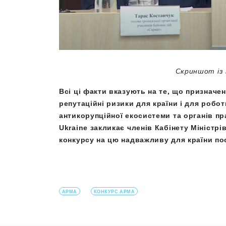
Скриншот із 
Всі ці факти вказують на те, що признач
репутаційні ризики для країни і для робот
антикорупційної екосистеми та органів пр
Ukraine закликає членів Кабінету Міністр
конкурсу на цю надважливу для країни по
АРМА
КОНКУРС АРМА