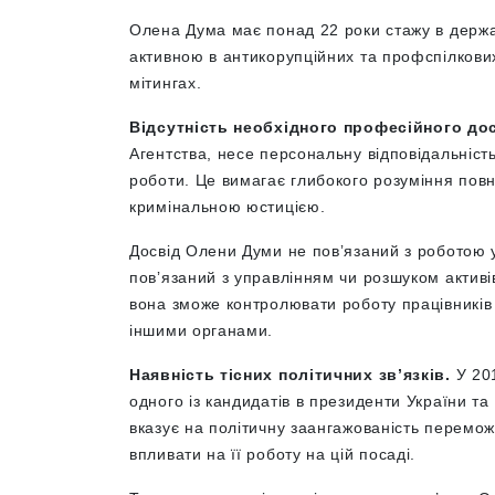
Олена Дума має понад 22 роки стажу в держа
активною в антикорупційних та профспілкових 
мітингах.
Відсутність необхідного професійного до
Агентства, несе персональну відповідальність 
роботи. Це вимагає глибокого розуміння повн
кримінальною юстицією.
Досвід Олени Думи не повʼязаний з роботою у
повʼязаний з управлінням чи розшуком активів
вона зможе контролювати роботу працівників
іншими органами.
Наявність тісних політичних зв’язків.
У 20
одного із кандидатів в президенти України т
вказує на політичну заангажованість перемо
впливати на її роботу на цій посаді.