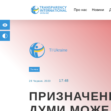
Про нас
Новини
for people with visual impairment
change to b/w
TI Ukraine
Заява
17:48
28 Червня, 2023
ПРИЗНАЧЕН
ДУМИ МОЖЕ