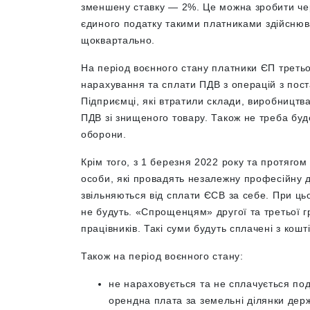
зменшену ставку — 2%. Це можна зробити ч
єдиного
податку такими платниками здійснюв
щоквартально.
На період воєнного стану платники ЄП третьо
нарахування та сплати ПДВ з операцій з поста
Підприємці, які втратили склади, виробництв
ПДВ зі знищеного товару. Також не треба буд
оборони.
Крім того, з 1 березня 2022 року та протягом
особи, які провадять незалежну професійну 
звільняються від сплати ЄСВ за себе. При ць
не будуть. «Спрощенцям» другої та третьої г
працівників. Такі суми будуть сплачені з кош
Також на період воєнного стану:
не нараховується та не сплачується по
орендна плата за земельні ділянки держ