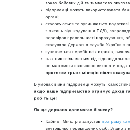
зонах бойових дій та тимчасово окупова
підприємці можуть використовувати банкі
органі;
скасовуються та зупиняються податкові
з питань відшкодування ПДВ), запрова
перевірок правильності нарахування, о
скасувала
Державна служба України з п
зупиняється перебіг всіх строків, визн
платник звільняється від
відповідальнос
не мав змоги своєчасно виконати подат
протягом трьох місяців після скасув
В умовах війни підприємці можуть самостійн
якщо ваше підприємство отримує дохід та
робіть це!
Як ще держава допомагає бізнесу?
Кабінет Міністрів запустив
програму ком
внутрішньо переміщених осіб. Згідно 