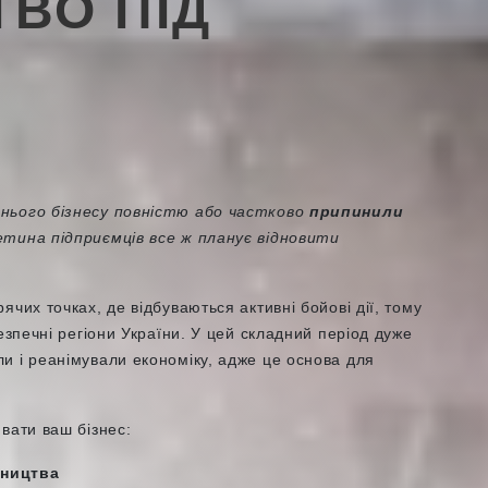
ВО ПІД
нього бізнесу повністю або частково
припинили
етина підприємців все ж планує відновити
чих точках, де відбуваються активні бойові дії, тому
езпечні регіони України. У цей складний період дуже
и і реанімували економіку, адже це основа для
вати ваш бізнес:
бництва