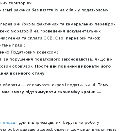
них територіях;
вські рахунки без взяття їх на облік у податковому
 перевірки (окрім фактичних та камеральних перевірок
джено мораторій на проведення документальних
бчислення та сплати ЄСВ. Свої перевірки також
итань праці;
ачених Податковим кодексом;
ті за порушення податкового законодавства, якщо він
ковий обов’язок.
Проте він повинен виконати його
ання воєнного стану.
о обирати — сплачувати окремі податки чи ні. Тому
 має змогу підтримувати економіку країни —
пенсації
для підприємців, які беруть на роботу
з нею роботодавцю з держбюджету щомісяця виплачують