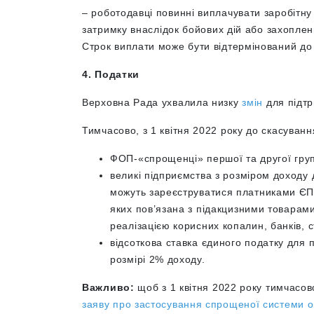
– роботодавці повинні виплачувати заробітну
затримку
внаслідок бойових дій або захопле
Строк виплати може бути відтермінований до
4. Податки
Верховна Рада ухвалила низку
змін
для підтр
Тимчасово, з 1 квітня 2022 року до скасуванн
ФОП-
«
спрощенці
»
першої та другої гру
великі підприємства
з розміром доходу д
можуть зареєструватися платниками ЄП т
яких пов’язана з
підакцизними товарами
реалізацією корисних копалин, банків, 
відсоткова ставка єдиного податку для 
розмірі 2% доходу.
Важливо:
щоб з 1 квітня 2022 року тимчасо
заяву про застосування спрощеної системи 