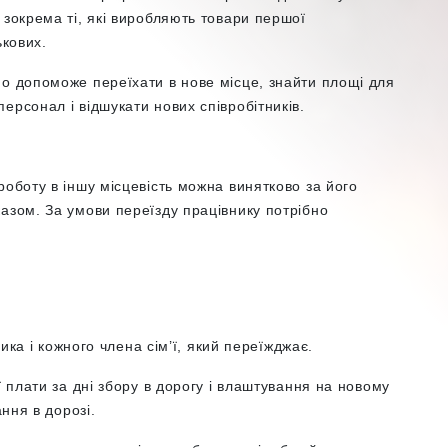
 зокрема ті, які виробляють товари першої
ькових.
но допоможе переїхати в нове місце, знайти площі для
ерсонал і відшукати нових співробітників.
роботу в іншу місцевість можна винятково за його
азом. За умови переїзду працівнику потрібно
ка і кожного члена сім’ї, який переїжджає
.
ї плати за дні збору в дорогу і влаштування на новому
ання в дорозі.