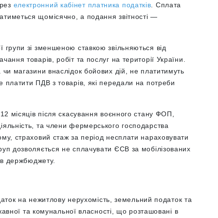
ерез
електронний кабінет платника податків
. Сплата
атиметься щомісячно, а подання звітності —
ї групи зі зменшеною ставкою звільняються від
чання товарів, робіт та послуг на території України.
а чи магазини внаслідок бойових дій, не платитимуть
е платити ПДВ з товарів, які передали на потреби
 12 місяців після скасування воєнного стану ФОП,
діяльність, та члени фермерського господарства
ому, страховий стаж за період несплати нараховувати
руп дозволяється не сплачувати ЄСВ за мобілізованих
тів держбюджету.
даток на нежитлову нерухомість, земельний податок та
авної та комунальної власності, що розташовані в