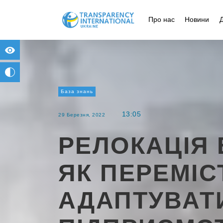
Про нас
Новини
for people with visual impairment
change to b/w
База знань
13:05
29 Березня, 2022
РЕЛОКАЦІЯ 
ЯК ПЕРЕМІС
АДАПТУВАТ