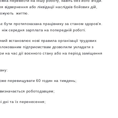
ожна перевести на іншу роботу, навіть без його згоди.
 відвернення або ліквідації наслідків бойових дій,
грожують життю
.
 бути протипоказана працівнику за станом здоров’я.
, ніж середня зарплата на попередній роботі.
 який встановлює нові правила організації трудових
 релокованим підприємствам дозволили
укладати з
ри на час дії воєнного стану або на період заміщення
тану:
може перевищувати 60 годин на тиждень;
 визначається роботодавцем;
і дні та їх перенесення;