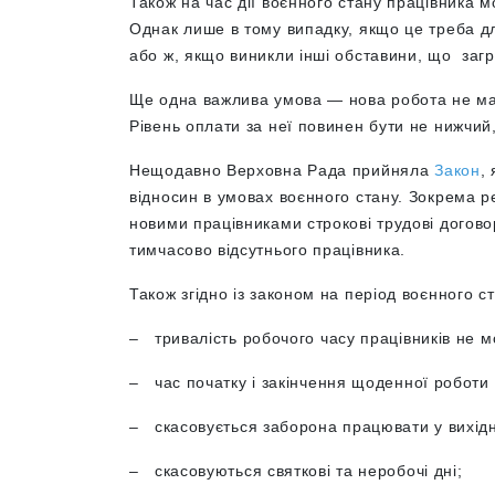
Також на час дії воєнного стану працівника м
Однак лише в тому випадку, якщо це треба для
або ж, якщо виникли інші обставини, що за
Ще одна важлива умова — нова робота не має
Рівень оплати за неї повинен бути не нижчий
Нещодавно Верховна Рада прийняла
Закон
,
відносин в умовах воєнного стану. Зокрема
новими працівниками строкові трудові догово
тимчасово відсутнього працівника
.
Також згідно із законом на період воєнного с
–
тривалість робочого часу працівників не 
–
час початку і закінчення щоденної роботи
–
скасовується заборона працювати у вихідн
–
скасовуються святкові та неробочі дні;