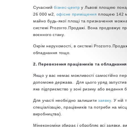
Сучасний
бізнес-центр
у Львові площею пона
26 000 м
2
,
офісне приміщення
площею 142 м²
майно будь-якої площі та призначення можна
системі Prozorro.Продажі. Вона продовжує п
воєнного стану.
Окрім нерухомості, в системі Prozorro.Прода
обладнання тощо.
2. Перевезення працівників та обладнання
Якщо у вас немає можливості самостійно пер
допоможе держава. Для цього уряд запусти
яке підприємство у зоні ризику або ведення 
Для участі необхідно залишити
заявку
. У ній
спеціалізацію, працівників та потреби на міс
виробництва).
Мінекономіки збирає і обробляє всі заявки, 