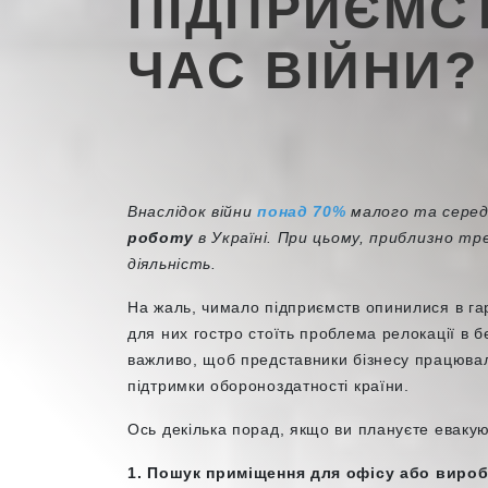
ПІДПРИЄМСТ
ЧАС ВІЙНИ?
Внаслідок війни
понад 70%
малого та серед
роботу
в Україні. При цьому, приблизно тр
діяльність.
На жаль, чимало підприємств опинилися в гаря
для них гостро стоїть проблема релокації в б
важливо, щоб представники бізнесу працювал
підтримки обороноздатності країни.
Ось декілька порад, якщо ви плануєте евакую
1. Пошук приміщення для офісу або виро