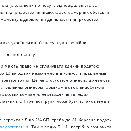
 плату, але вони не несуть
відповідальність
за
ння підприємства чи інших форс-мажорних обставин.
 моменту відновлення діяльності підприємства.
имки українського бізнесу в умовах війни.
я воєнного стану:
пи мають право не сплачувати єдиний податок;
о 10 млрд грн незалежно від кількості працівників
ретьої групи. Це не стосується бізнесів, діяльність
, гральним бізнесом, обміном валют, видобутком і
страхових компаній, нерезидентів та інших
;
платників ЄП третьої групи може бути встановлена в
во перейти з 5 на 2% ЄП, треба до 31 березня подати
оподаткування
. Там у рядку 5.1.1. потрібно зазначити