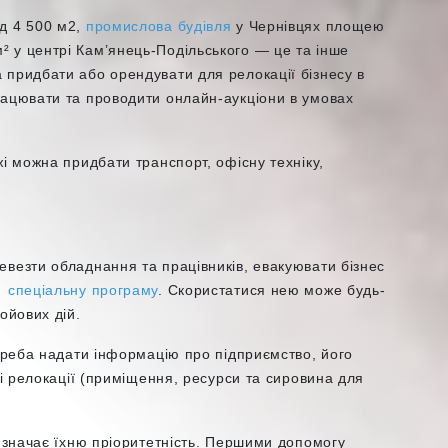
д 4 500 м
2
,
промислова будівля
у Чернівцях площею
 у центрі Кам’янець-Подільського
— це та інше
 придбати або орендувати для релокації бізнесу в
рацювати та проводити онлайн-аукціони в умовах
жі можна придбати транспорт, офісну техніку,
евезти обладнання та працівників, евакуювати бізнес
в
спеціальну програму
. Скористатися нею може будь-
бойових дій.
 треба надати інформацію про підприємство, його
ці релокації (приміщення, ресурси та сировина для
визначає їхню пріоритетність. Першими допомогу