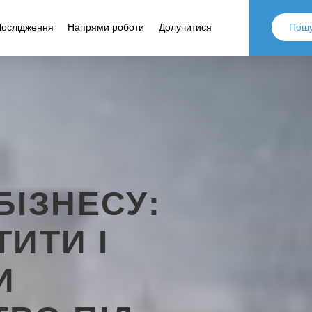
Дослідження
Напрями роботи
Долучитися
БІЗНЕСУ:
ТИТИ І
И