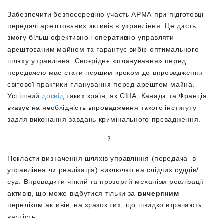
Забезпечити безпосередню участь АРМА при підготовці
передачі арештованих активів в управління. Це дасть
змогу більш ефективно і оперативно управляти
арештованим майном та гарантує вибір оптимального
шляху управління. Своєрідне «планування» перед
передачею має стати першим кроком до впровадження
світової практики планування перед арештом майна.
Успішний
досвід
таких країн, як США, Канада та Франція
вказує на необхідність впровадження такого інституту
задля виконання завдань кримінального провадження.
2.
Покласти визначення шляхів управління (передача в
управління чи реалізація) виключно на слідчих суддів/
суд. Впровадити чіткий та прозорий механізм реалізації
активів, що може відбутися тільки за
вичерпним
переліком активів, на зразок тих, що швидко втрачають
вартість.