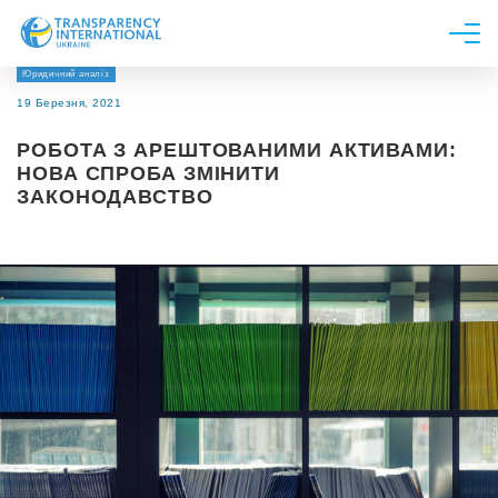
Юридичний аналіз
Про нас
19 Березня, 2021
Новини
РОБОТА З АРЕШТОВАНИМИ АКТИВАМИ:
Дослідження
НОВА СПРОБА ЗМІНИТИ
ЗАКОНОДАВСТВО
Напрями роботи
Долучитися