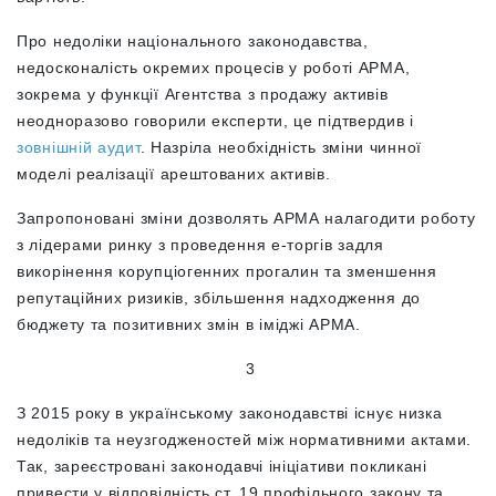
Про недоліки національного законодавства,
недосконалість окремих процесів у роботі АРМА,
зокрема у функції Агентства з продажу активів
неодноразово говорили експерти, це підтвердив і
зовнішній аудит
. Назріла необхідність зміни чинної
моделі реалізації арештованих активів.
Запропоновані зміни дозволять АРМА налагодити роботу
з лідерами ринку з проведення е-торгів задля
викорінення корупціогенних прогалин та зменшення
репутаційних ризиків, збільшення надходження до
бюджету та позитивних змін в іміджі АРМА.
3
З 2015 року в українському законодавстві існує низка
недоліків та неузгодженостей між нормативними актами.
Так, зареєстровані законодавчі ініціативи покликані
привести у відповідність ст. 19 профільного закону та