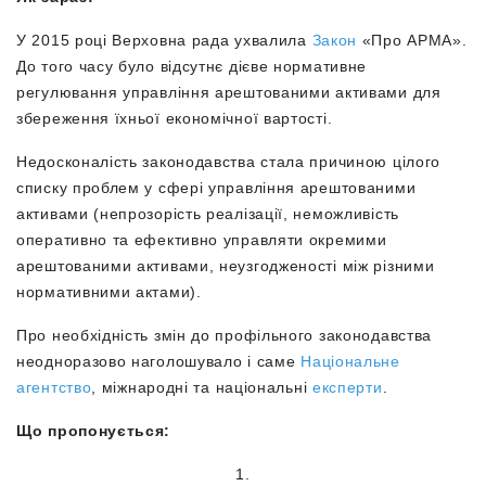
У 2015 році Верховна рада ухвалила
Закон
«Про АРМА».
До того часу було відсутнє дієве нормативне
регулювання управління арештованими активами для
збереження їхньої економічної вартості.
Недосконалість законодавства стала причиною цілого
списку проблем у сфері управління арештованими
активами (непрозорість реалізації, неможливість
оперативно та ефективно управляти окремими
арештованими активами, неузгодженості між різними
нормативними актами).
Про необхідність змін до профільного законодавства
неодноразово наголошувало і саме
Національне
агентство
, міжнародні та національні
експерти
.
Що пропонується:
1.