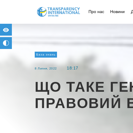
Про нас
Новини
for people with visual impairment
change to b/w
База знань
18:17
8 Липня, 2022
ЩО ТАКЕ ГЕ
ПРАВОВИЙ 