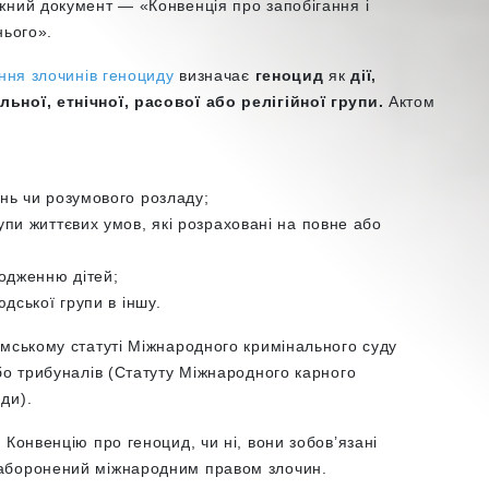
жний документ — «Конвенція про запобігання і
нього».
ння злочинів геноциду
визначає
геноцид
як
дії,
ьної, етнічної, расової або релігійної групи.
Актом
нь чи розумового розладу;
пи життєвих умов, які розраховані на повне або
родженню дітей;
дської групи в іншу.
имському статуті Міжнародного кримінального суду
бо трибуналів (Статуту Міжнародного карного
ди).
Конвенцію про геноцид, чи ні, вони зобов’язані
заборонений міжнародним правом злочин.