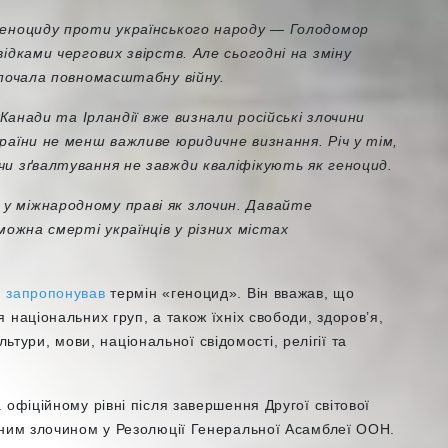
геноциду проти українського народу — Голодомор
ідками чергових звірств. Але сьогодні на зміну
зпочала повномасштабну війну.
 Канади та Ірландії вже визнали російські злочини
раїни не менш важливе юридичне визнання. Річ у тім,
чи зґвалтування не завжди кваліфікують як геноцид.
у міжнародному праві як злочин. Давайте
можна смерті українців у різних містах
н
запропонував
термін «геноцид». Він вважав, що
національних груп, а також їхніх свободи, здоров’я,
ультури, мови, національної свідомості, релігії та
 офіційному рівні після завершення Другої світової
дним злочином у Резолюції Генеральної Асамблеї ООН.