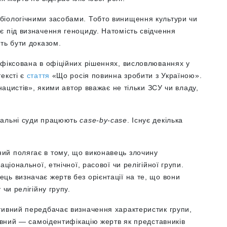
біологічними засобами. Тобто винищення культури чи
є під визначення геноциду. Натомість свідчення
уть бути доказом.
афіксована в офіційних рішеннях, висловлюваннях у
ексті є
ст
аття
«
Що росія повинна зробити з Україною
»
.
 нацистів
», якими автор вважає не тільки ЗСУ чи владу,
нальні суди працюють
case-by-case
. Існує декілька
ий полягає в тому, що виконавець злочину
ціональної, етнічної, расової чи релігійної групи.
ць визначає жертв без орієнтації на те, що вони
чи релігійну групу.
ивний передбачає визначення характеристик групи,
тивний — самоідентифікацію жертв як представників