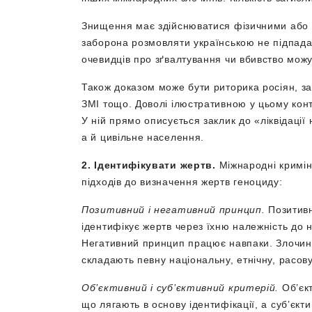
Знищення має здійснюватися фізичними або 
заборона розмовляти українською не підпада
очевидців про зґвалтування чи вбивство мож
Також доказом може бути риторика росіян, з
ЗМІ тощо. Доволі ілюстративною у цьому конт
У ній прямо описується заклик до
«
ліквідації
а й цивільне населення.
2. Ідентифікувати жертв.
Міжнародні кримі
підходів до визначення жертв геноциду:
Позитивний і негативний принцип.
Позитивн
ідентифікує жертв через їхню належність до на
Негативний принцип працює навпаки. Злочине
складають певну національну, етнічну, расову 
Об’єктивний і суб’єктивний критерій.
Об’єкт
що лягають в основу ідентифікації, а суб’єк