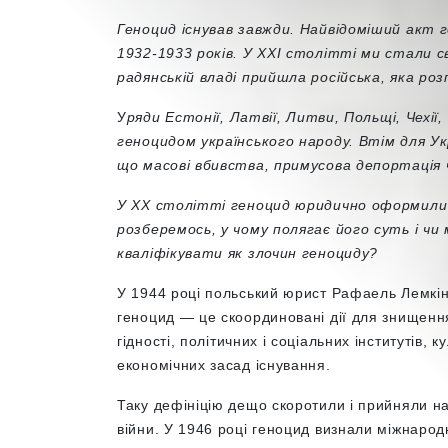
Геноцид існував завжди. Найвідоміший акт 
1932-1933 років. У ХХІ столітті ми стали св
радянській владі прийшла російська, яка ро
У
ряди Естонії, Латвії, Литви, Польщі, Чехії,
геноцидом українського народу. Втім для Ук
що масові вбивства, примусова депортація 
У ХХ столітті геноцид юридично оформили 
розберемось, у чому полягає його суть і чи 
кваліфікувати як злочин геноциду?
У 1944 році польський юрист Рафаель Лемкі
геноцид — це скоординовані дії для знищення 
гідності, політичних і соціальних інститутів, к
економічних засад існування.
Таку дефініцію дещо скоротили і прийняли на
війни. У 1946 році геноцид визнали міжнаро