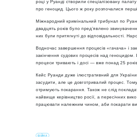
році у Руанді створили спеціалізовану палату
про геноцид. Цього ж року розпочалися перш
Міжнародний кримінальний трибунал по Руанді
двадцять років було пред’явлено звинуваченн
них були притягнуті до відповідальності. Наро
Водночас завершення процесів «гачача» і за
закінчення судових процесів над геноцидом. Ц
процеси тривають і досі — вже понад 25 рокі
Кейс Руанди дуже ілюстративний для України
засудити, але це довготривалий процес. Тому
отримують покарання. Також не слід поклада
найвище керівництво росії, а пересічних вико
працювати належним чином, аби покарати в
ВІЙНА