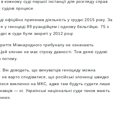
 в кожному суді першої інстанції для розгляду справ
і судові процеси.
 офіційно припинив діяльність у грудні 2015 року. За
я у геноциді 89 руандійцям і одному бельгійцю. 75 з
дні ж суди були закриті у 2012 році.
криття Міжнародного трибуналу не означають
ей злочин не має строку давності. Тож деякі судові
в потому.
. Він доводить, що винуватців геноциду можна
 не варто сподіватися, що російські злочинці швидко
тися виключно на МКС, адже там будуть судити лише
навців — ні. Українські національні суди також мають
инних.