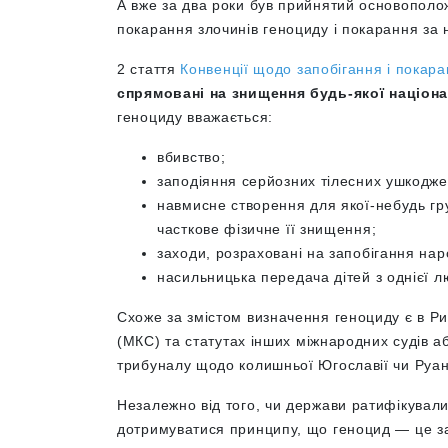
А вже за два роки був прийнятий основополо
покарання злочинів геноциду і покарання за 
2 стаття
Конвенції щодо запобігання і покара
спрямовані на знищення будь-якої націонал
геноциду вважається:
вбивство;
заподіяння серйозних тілесних ушкодже
навмисне створення для якої-небудь гру
часткове фізичне її знищення;
заходи, розраховані на запобігання на
насильницька передача дітей з однієї лю
Схоже за змістом визначення геноциду є в Р
(МКС)
та статутах
інших міжнародних судів а
трибуналу щодо колишньої Югославії чи Руан
Незалежно від того, чи держави ратифікували 
дотримуватися принципу, що геноцид — це 