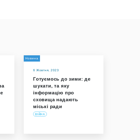
Новина
6 Жовтня, 2023
Готуємось до зими: де
ва
шукати, та яку
ше
інформацію про
сховища надають
міські ради
ВІЙНА