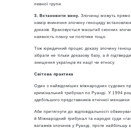
певної групи.
3. Встановити вину.
Злочинці можуть прямо 
намір вчинення злочину геноциду встановлюю
доказів. Враховується масштаб скоєних злочин
наявність плану чи політики тощо.
Тож юридичний процес доказу злочину геноци
зібрати не тільки доказову базу, а й підтверд
знищення українців як нації чи етносу.
Світова практика
Один з найвідоміших міжнародних судових п
кримінальний трибунал по Руанді. У 1994 роц
здебільшого представників етнічної меншини 
Аби притягнути до відповідальності обвинува
й Міжнародний трибунал та народні суди «га
ватажків злочинів у Руанді, проте найбільшу 