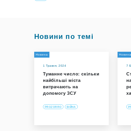
Новини по темі
Новина
Новин
1 Травня, 2024
7 
Туманне число: скільки
С
найбільші міста
н
витрачають на
р
допомогу ЗСУ
х
PROZORRO
ВІЙНА
P