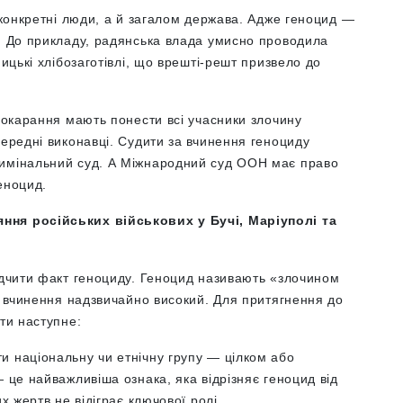
и конкретні люди, а й загалом держава. Адже геноцид —
т. До прикладу, радянська влада умисно проводила
ницькі хлібозаготівлі, що врешті-решт призвело до
 покарання мають понести всі учасники злочину
середні виконавці. Судити за вчинення геноциду
римінальний суд. А Міжнародний суд ООН має право
геноцид.
ння російських військових у Бучі, Маріуполі та
відчити факт геноциду. Геноцид називають «злочином
го вчинення надзвичайно високий. Для притягнення до
ити наступне:
и національну чи етнічну групу — цілком або
 це найважливіша ознака, яка відрізняє геноцид від
их жертв не відіграє ключової ролі.