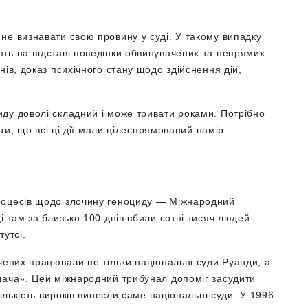
не визнавати свою провину у суді. У такому випадку
ть на підставі поведінки обвинувачених та непрямих
ів, доказ психічного стану щодо здійснення дій,
ду доволі складний і може тривати роками. Потрібно
ити, що всі ці дії мали цілеспрямований намір
роцесів щодо злочину геноциду — Міжнародний
і там за близько 100 днів вбили сотні тисяч людей —
тутсі.
чених працювали не тільки національні суди Руанди, а
чача». Цей міжнародний трибунал допоміг засудити
кількість вироків винесли саме національні суди. У 1996