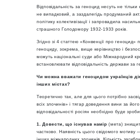
Відповідальність за геноцид несуть не тільк
не випадковий, а заздалегідь продуманий ак
політику колективізації і запровадила насиль
страшного Голодомору 1932-1933 років.
Згідно зі 4 статтею «Конвенції про геноцид»
геноциду, зокрема, вище керівництво і безпо
можуть національні суди або Міжнародний к
встановлювати відповідальність держави за 
Чи можна вважати геноцидом українців дія
інших містах?
Теоретично так, але для цього потрібно зас
всіх злочинів» і тягар доведення вини за йо
відповідальності росіян необхідно буде зроб
1. Довести, що існував намір
(мета) знищит
частково. Наявність цього свідомого мотиву —
інших міжнародних злочинів. Кількість загибл