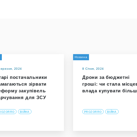
а
Новина
Березня, 2024
8 Січня, 2024
тарі постачальники
Дрони за бюджетні
амагаються зірвати
гроші: чи стала місце
еформу закупівель
влада купувати біль
арчування для ЗСУ
ROZORRO
ВІЙНА
PROZORRO
ВІЙНА