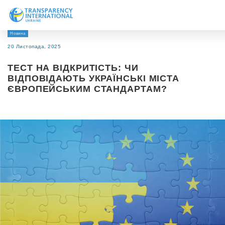
Новина
Про нас
20 Листопада, 2025
Новини
ТЕСТ НА ВІДКРИТІСТЬ: ЧИ
Дослідження
ВІДПОВІДАЮТЬ УКРАЇНСЬКІ МІСТА
ЄВРОПЕЙСЬКИМ СТАНДАРТАМ?
Напрями роботи
Долучитися