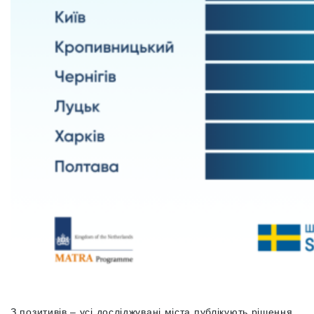
З позитивів – усі досліджувані міста публікують рішення