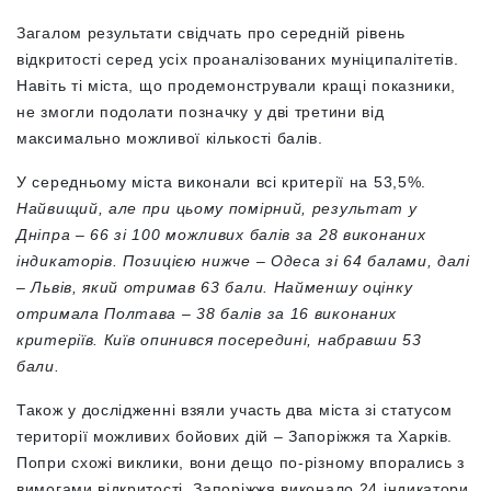
Загалом результати свідчать про середній рівень
відкритості серед усіх проаналізованих муніципалітетів.
Навіть ті міста, що продемонстрували кращі показники,
не змогли подолати позначку у дві третини від
максимально можливої кількості балів.
У середньому міста виконали всі критерії на 53,5%.
Найвищий, але при цьому помірний, результат у
Дніпра – 66 зі 100 можливих балів за 28 виконаних
індикаторів. Позицією нижче – Одеса зі 64 балами, далі
– Львів, який отримав 63 бали. Найменшу оцінку
отримала Полтава – 38 балів за 16 виконаних
критеріїв. Київ опинився посередині, набравши 53
бали.
Також у дослідженні взяли участь два міста зі статусом
території можливих бойових дій – Запоріжжя та Харків.
Попри схожі виклики, вони дещо по-різному впорались з
вимогами відкритості. Запоріжжя виконало 24 індикатори,