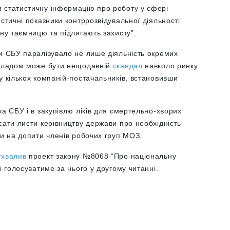
 статистичну інформацію про роботу у сфері
истичні показники контррозвідувальної діяльності
вну таємницю та підлягають захисту”.
ли СБУ паралізувало не лише діяльність окремих
икладом може бути нещодавній
скандал
навколо ринку
у кількох компаній-постачальників, встановивши
ка СБУ і в закупівлю ліків для смертельно-хворих
сати листи керівництву держави про необхідність
ти на допити членів робочих груп МОЗ.
ухвалив
проект закону №8068 “Про національну
і голосуватиме за нього у другому читанні.