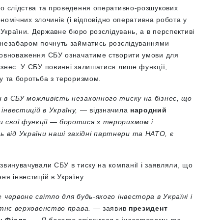
во слідства та проведення оперативно-розшукових
ономічних злочинів (і відповідно оперативна робота у
 України. Державне бюро розслідувань, а в перспективі
 незабаром почнуть займатись розслідуваннями
 повноваження СБУ означатиме створити умови для
ізнес. У СБУ повинні залишатися лише функції,
у та боротьба з тероризмом.
и в СБУ можливість незаконного тиску на бізнес, що
інвестицій в Україну,
— відзначила
народний
 свої функції — боротися з тероризмом і
від України наші західні партнери та НАТО, є
звинувачували СБУ в тиску на компанії і заявляли, що
ня інвестицій в Україну.
 червоне світло для будь-якого інвестора в Україні і
сутнє верховенство права. —
заявив
президент