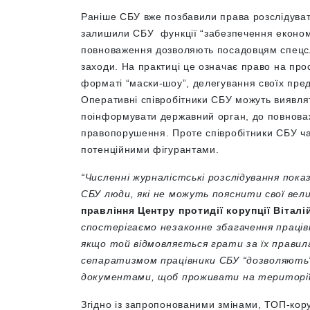
Раніше СБУ вже позбавили права розслідувати
залишили СБУ функції “забезпечення економіч
повноваження дозволяють посадовцям спецсл
заходи. На практиці це означає право на про
форматі “маски-шоу”, делегування своїх пред
Оперативні співробітники СБУ можуть виявляти
поінформувати державний орган, до повнова
правопорушення. Проте співробітники СБУ час
потенційними фігурантами.
“Численні журналістські розслідування по
СБУ люди, які не можуть пояснити свої вел
правління Центру протидії корупції Віталі
спостерігаємо незаконне збагачення працівн
якщо той відмовляється грати за їх правил
сепаратизмом працівники СБУ “дозволяють
документами, щоб проживати на території Укр
Згідно із запропонованими змінами, ТОП-ко