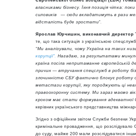
Європейської бізнес асоціації (EBA) Тома
власниками бізнесу. Їхня позиція чітка: поки
силовиків — сюди вкладатимуть в рази менш
відсталість буде зростати”.
Ярослав Юрчишин, виконавчий директор Tr
те, що така ситуація з українською спецслужб
“Ми аналізували, чому Україна на таких низ
корупції”.
Нагадаю, за результатами минулор
країна посіла непритаманне європейській де
причин
—
втручання спецслужб в роботу біз
злочинністю СБУ фактично блокує роботу окр
метастази корупції, яку породжують ці нев
правоохоронну систему. Ми зараз маємо ві
кроком має стати формування адекватної С
керівник українського представництва міжнар
Згідно з офіційним звітом Служби безпеки Ук
кримінальне провадження, що розслідувало СБ
до суду, майже 200 мали розслідуватися ін