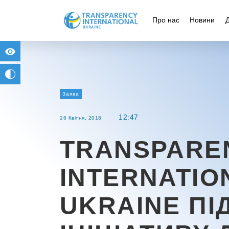
Про нас
Новини
for people with visual impairment
change to b/w
Заява
12:47
26 Квітня, 2018
TRANSPARE
INTERNATIO
UKRAINE ПІ