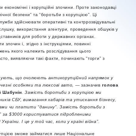
 економічні і корупційні злочини. Проте законодавці
ної безпеки” та “боротьби з корупцією”. Ці
ужби здійснювати оперативні та контррозвідувальні
слушку, використання агентури, проведення обшуків у
ставників для роботи у державних органах.
 злочин і, згідно з інструкціями, повинні
жень якого належить розслідування цього
то, виявляючи такі факти, починають “торги” з
казують, що очолюють антикорупційний напрямок у
ичезні особняки та люксові авто,
— зазначив
голова
й Шабунін
.
Замість боротьби з корупцією ми
иків СБУ, вимагання хабарів та утискання бізнесу,
ами чи платити “данину”. Замість боротьби з
” за $3000 користуватися підробленими
аїни. І це у той час, коли у країні війна”.
рупцією зможе займатися лише Національне