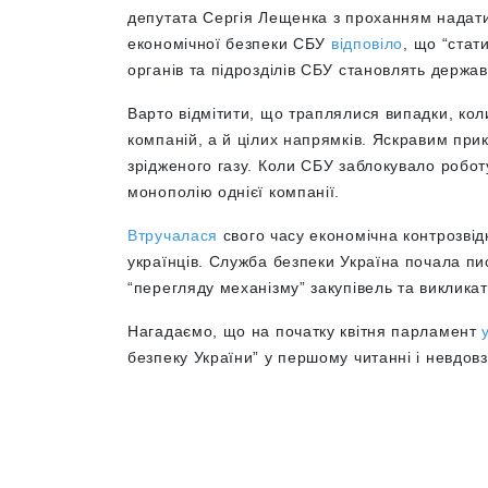
депутата Сергія Лещенка з проханням надати
економічної безпеки СБУ
відповіло
, що “стат
органів та підрозділів СБУ становлять держа
Варто відмітити, що траплялися випадки, ко
компаній, а й цілих напрямків. Яскравим пр
зрідженого газу. Коли СБУ заблокувало робот
монополію однієї компанії.
Втручалася
свого часу економічна контрозвід
українців. Служба безпеки Україна почала пи
“перегляду механізму” закупівель та виклика
Нагадаємо, що на початку квітня парламент
безпеку України” у першому читанні і невдовз