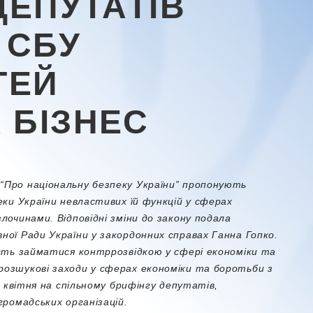
ДЕПУТАТІВ
 СБУ
ТЕЙ
 БІЗНЕС
Про національну безпеку України” пропонують
еки України невластивих їй функцій у сферах
очинами. Відповідні зміни до закону подала
ої Ради України у закордонних справах Ганна Гопко.
сть займатися контррозвідкою у сфері економіки та
озшукові заходи у сферах економіки та боротьби з
6 квітня на спільному брифінгу депутатів,
громадських організацій.