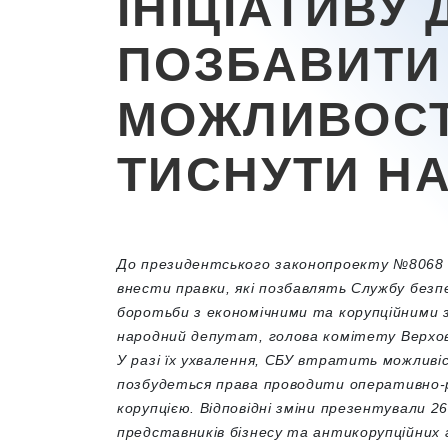
ІНІЦІАТИВУ 
ПОЗБАВИТИ
МОЖЛИВОС
ТИСНУТИ НА
До президентського законопроекту №8068 “
внести правки, які позбавлять Службу безп
боротьби з економічними та корупційними зл
народний депутат, голова комітету Верховн
У разі їх ухвалення, СБУ втратить можливі
позбудеться права проводити оперативно-р
корупцією. Відповідні зміни презентували 2
представників бізнесу та антикорупційних 