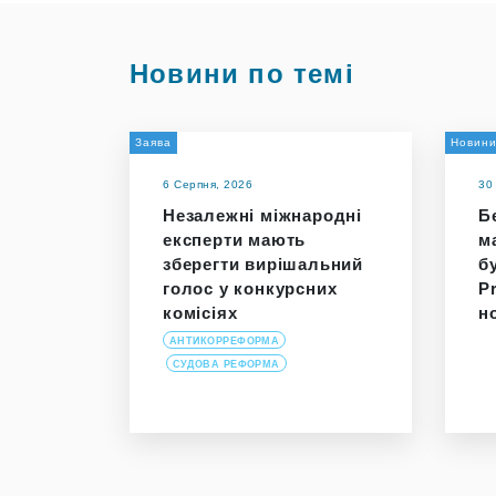
Новини по темі
Заява
Новин
6 Серпня, 2026
30
Незалежні міжнародні
Бе
експерти мають
м
зберегти вирішальний
б
голос у конкурсних
P
комісіях
н
АНТИКОРРЕФОРМА
СУДОВА РЕФОРМА