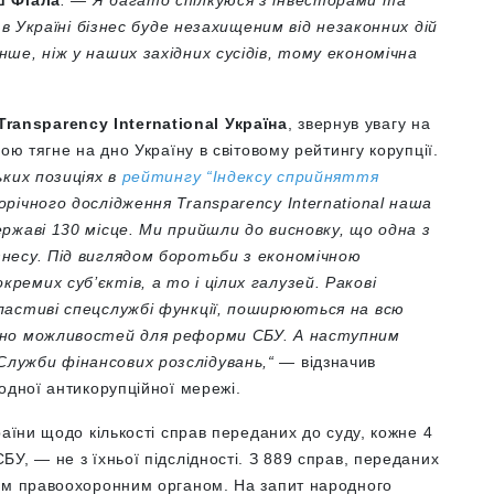
ш Фіала
. — Я багато спілкуюся з інвесторами та
 в Україні бізнес буде незахищеним від незаконних дій
е, ніж у наших західних сусідів, тому економічна
ansparency International Україна
, звернув увагу на
ою тягне на дно Україну в світовому рейтингу корупції.
ьких позиціях в
рейтингу “Індексу сприйняття
ічного дослідження Transparency International наша
ржаві 130 місце. Ми прийшли до висновку, що одна з
несу. Під виглядом боротьби з економічною
емих суб’єктів, а то і цілих галузей. Ракові
ластиві спецслужбі функції, поширюються на всю
кно можливостей для реформи СБУ. А наступним
лужби фінансових розслідувань,“
— відзначив
одної антикорупційної мережі.
раїни щодо кількості справ переданих до суду, кожне 4
У, — не з їхньої підслідності. З 889 справ, переданих
шим правоохоронним органом. На запит народного