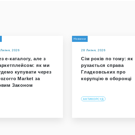
и
Новини
 Липня, 2026
28 Липня, 2026
з е-каталогу, але з
Сім років по тому: як
аркетплейсом: як ми
рухається справа
удемо купувати через
Гладковських про
rozorro Market за
корупцію в оборонці
овим Законом
АНТИКОРСУД