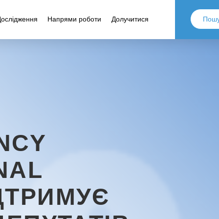
Дослідження
Напрями роботи
Долучитися
NCY
NAL
ДТРИМУЄ