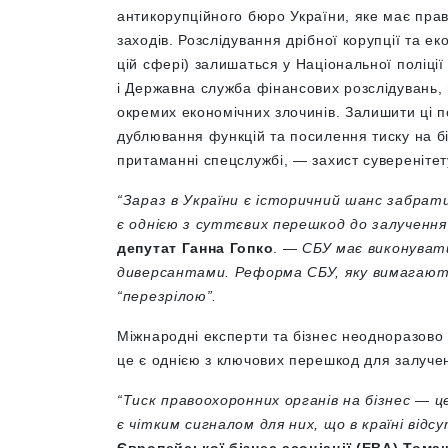
антикорупційного бюро України, яке має пра
заходів. Розслідування дрібної корупції та ек
цій сфері) залишаться у Національної поліції
і Державна служба фінансових розслідувань,
окремих економічних злочинів. Залишити ці
дублювання функцій та посилення тиску на б
притаманні спецслужбі, — захист суверенітет
“Зараз в України є історичний шанс забрат
є однією з суттєвих перешкод до залучення 
депутат Ганна Гопко
. —
СБУ має виконувати
диверсантами. Реформа СБУ, яку вимагають 
“перезрілою”.
Міжнародні експерти та бізнес неодноразово 
це є однією з ключових перешкод для залучен
“Тиск правоохоронних органів на бізнес — це
є чітким сигналом для них, що в країні від