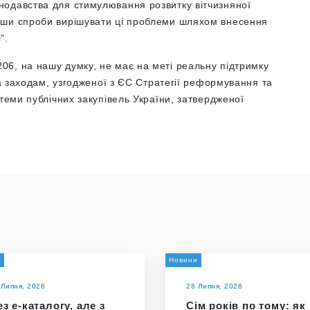
нодавства для стимулювання розвитку вітчизняної
вши спроби вирішувати ці проблеми шляхом внесення
”.
6, на нашу думку, не має на меті реальну підтримку
та заходам, узгодженої з ЄС Стратегії реформування та
теми публічних закупівель України, затвердженої
и
Новини
 Липня, 2026
28 Липня, 2026
з е-каталогу, але з
Сім років по тому: як