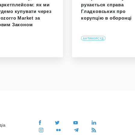
аркетплейсом: як ми
рухається справа
удемо купувати через
Гладковських про
rozorro Market за
корупцію в оборонці
овим Законом
АНТИКОРСУД
діа