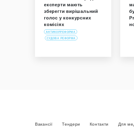
експерти мають
м
зберегти вирішальний
б
голос у конкурсних
P
комісіях
н
АНТИКОРРЕФОРМА
СУДОВА РЕФОРМА
Вакансії
Тендери
Контакти
Для ме