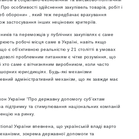
Про особливості здійснення закупівель товарів, робіт і
еб оборони» , який теж передбачає врахування
кож застосування інших нецінових критеріїв.
ників та переможців у публічних закупівлях є саме
ворюють робочі місця саме в Україні, навіть якщо
о є об’єктивною реальністю у 21 столітті в умовах
і доволі проблемним питанням є чітке розуміння, що
і хто саме є вітчизняним виробником, коли часто
фшорних юрисдикціях. Будь-які механізми
евний адміністративний механізм, що як завжди має
Закон України “Про державну допомогу суб’єктам
на підтримку та стимулювання національних компаній
енцію на ринку.
ional України впевнена, що українській владі варто
механізми, зокрема державної допомоги та