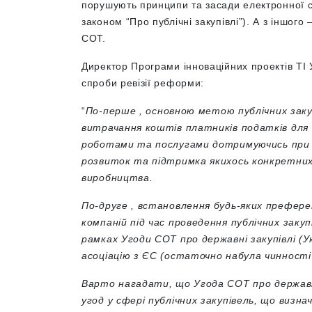
порушують принципи та засади електронної си
законом “Про публічні закупівлі”). А з іншого
СОТ.
Директор Програми інноваційних проектів ТІ 
спроби ревізії реформи:
“
По-перше , основною метою публічних заку
витрачання коштів платників податків для
роботами та послугами дотримуючись при ць
розвиток та підтримка якихось конкретних
виробництва.
По-друге , встановлення будь-яких префере
компаній під час проведення публічних заку
рамках Угоди СОТ про державні закупівлі (У
асоціацію з ЄС (остаточно набула чинності 
Варто нагадати, що Угода СОТ про державні
угод у сфері публічних закупівель, що визна