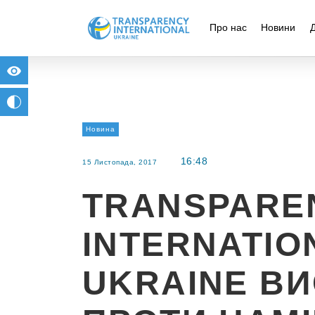
Про нас
Новини
for people with visual impairment
change to b/w
Новина
16:48
15 Листопада, 2017
TRANSPARE
INTERNATIO
UKRAINE В