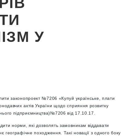
РІВ
ТИ
ІЗМ У
Х
илити законопроект №7206 «Купуй українське, плати
онодавчих актів України щодо сприяння розвитку
нього підприємництва)№7206 від 17.10.17.
ити норми, які дозволять замовникам віддавати
нє географічне походження. Такі новації з одного боку