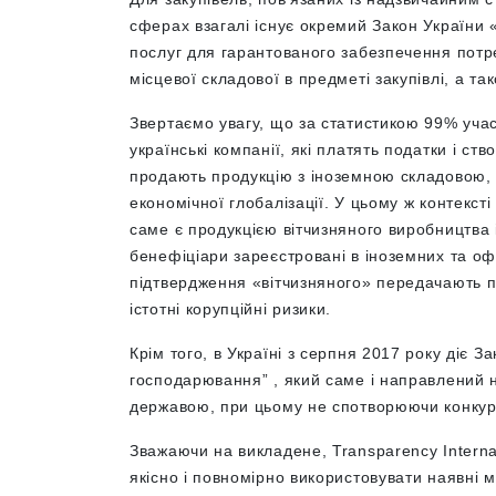
сферах взагалі існує окремий Закон України «
послуг для гарантованого забезпечення потр
місцевої складової в предметі закупівлі, а та
Звертаємо увагу, що за статистикою 99% учас
українські компанії, які платять податки і ст
продають продукцію з іноземною складовою, щ
економічної глобалізації. У цьому ж контекст
саме є продукцією вітчизняного виробництва 
бенефіціари зареєстровані в іноземних та о
підтвердження «вітчизняного» передачають п
істотні корупційні ризики.
Крім того, в Україні з серпня 2017 року діє 
господарювання” , який саме і направлений 
державою, при цьому не спотворюючи конкур
Зважаючи на викладене, Transparency Internat
якісно і повномірно використовувати наявні 