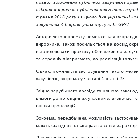
правил здійснення публічних закупівель кр
відкриття ринків публічних закупівель серед
травня 2016 року і з цього дня українські 
закупівлях 4 6 країн-учасниць угоди GPA
”.
Автори законопроекту намагаються виправдати
виробника. Також посилаються на досвід окрем
встановлювали практику обов’язкового залучен
та середніх підприємств, до реалізації галуз
Однак, можливість застосування такого механ
закупівлі», зокрема у частині 1 статті 28.
Згідно зарубіжного досвіду та нашого законо
вимоги до потенційних учасників, визначає тех
оцінки пропозицій.
Зокрема, передбачена можливість застосуванн
мають складний та спеціалізований характер
Для закупівель, пов’язаних із надзвичайним с