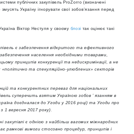
стеми публічних закупівель ProZorro (визначені
 – змусять Україну ігнорувати свої зобов’язання перед
Україна Віктор Нестуля у своєму
блозі
так оцінює такі
півель є забезпечення відкритого та ефективного
 забезпечення населення необхідними товарами,
ому принципів конкуренції та недискримінації, а не
 «політично та спекуляційно-улюблених» секторів
нцій та конкурентних переваг для національних
півель суперечить взятим Україною зобов ’ язанням в
країна доєдналася до Угоди у 2016 році) та Угоди про
з 1 вересня 2017 року).
 закупівлі є однією з найбільш вагомих міжнародних
чає рамкові вимоги стосовно процедур, принципів і