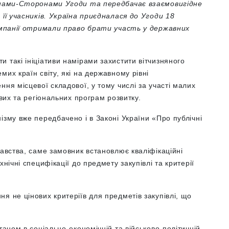
аїнами-Сторонами Угоди та передбачає взаємовигідне
 її учасників. Україна приєдналася до Угоди 18
компанії отримали право брати участь у державних
 такі ініціативи намірами захистити вітчизняного
их країн світу, які на державному рівні
ня місцевої складової, у тому числі за участі малих
евих та регіональних програм розвитку.
ізму вже передбачено і в Законі України «Про публічні
давства, саме замовник встановлює кваліфікаційні
нічні специфікації до предмету закупівлі та критерії
я не цінових критеріїв для предметів закупівлі, що
.
таном в соціально-економічній та військово-політичній