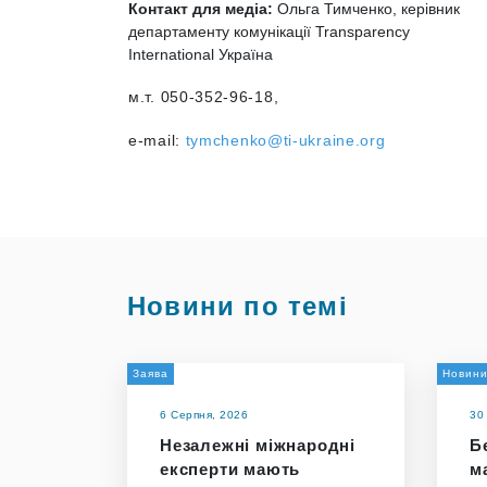
Контакт для медіа:
Ольга Тимченко, керівник
департаменту комунікації Transparency
International Україна
м.т. 050-352-96-18,
e-mail:
tymchenko@ti-ukraine.org
Новини по темі
Заява
Новин
6 Серпня, 2026
30
Незалежні міжнародні
Бе
експерти мають
м