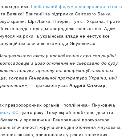
А проходитиме
Глобальний форум з повернення активів
та Великої Британії за підтримки Світового Банку.
ус-країни: Шрі Ланка, Нігерія, Туніс і Україна. Проте
аїнська влада перед міжнародною спільнотою. Адже
улося на роки, а українська влада не нехтує все
орупційних злочинів «команди Януковича».
обвинувального акту у провадженнях про корупційні
копосадовців з його оточення не скеровано до суду.
ливість пошуку, арешту та конфіскації злочинних
ців, зокрема Генеральної прокуратури України, цей
іоритетним»,
– прокоментував
Андрій Слюсар
,
ких правоохоронних органів «поплічника» Януковича
писку ЄС
цього року. Тому вкрай необхідно досягти
ребувають у провадженні Генеральної прокуратури
раїні злочинності корупційних дій оточення Януковича
енних активів, арештованих у різних іноземних