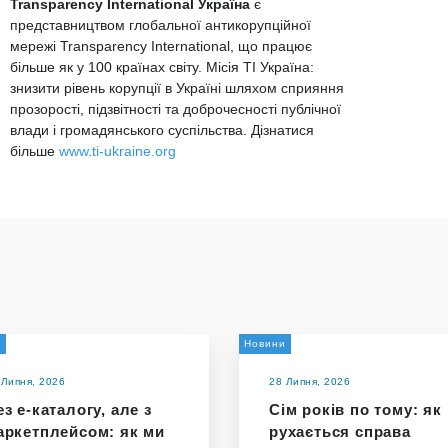
Transparency International Україна
є
представництвом глобальної антикорупційної
мережі Transparency International, що працює
більше як у 100 країнах світу. Місія ТІ Україна:
знизити рівень корупції в Україні шляхом сприяння
прозорості, підзвітності та доброчесності публічної
влади і громадянського суспільства. Дізнатися
більше
www.ti-ukraine.org
и
Новини
 Липня, 2026
28 Липня, 2026
з е-каталогу, але з
Сім років по тому: як
аркетплейсом: як ми
рухається справа