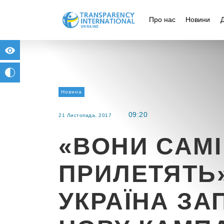
Про нас
Новини
for people with visual impairment
change to b/w
Новина
09:20
21 Листопада, 2017
«ВОНИ САМІ
ПРИЛЕТЯТЬ»
УКРАЇНА ЗА