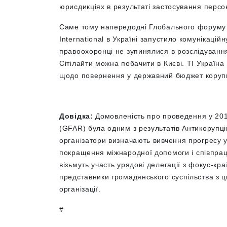
юрисдикціях в результаті застосування персо
Саме тому напередодні Глобального форуму 
International в Україні запустило комунікаці
правоохоронці не зупинялися в розслідування
Сітілайти можна побачити в Києві. ТІ Україна
щодо повернення у державний бюджет корупці
Довідка:
Домовленість про проведення у 201
(GFAR) була одним з результатів Антикорупці
організатори визначають вивчення прогресу у
покращення міжнародної допомоги і співпраці
візьмуть участь урядові делегації з фокус-кр
представники громадянського суспільства з ц
організації.
#