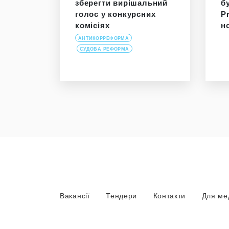
зберегти вирішальний
б
голос у конкурсних
P
комісіях
н
АНТИКОРРЕФОРМА
СУДОВА РЕФОРМА
Вакансії
Тендери
Контакти
Для ме