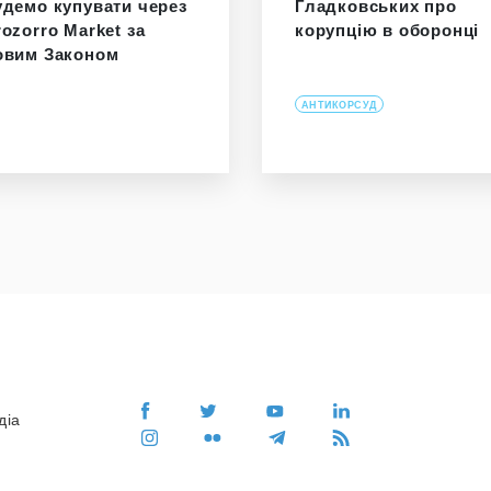
удемо купувати через
Гладковських про
rozorro Market за
корупцію в оборонці
овим Законом
АНТИКОРСУД
діа