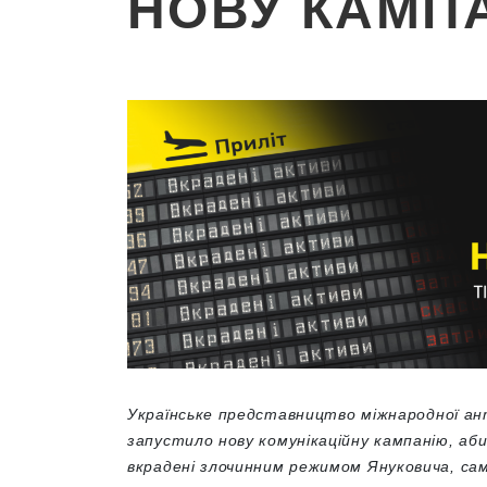
НОВУ КАМП
Українське представництво міжнародної ант
запустило нову комунікаційну кампанію, аби 
вкрадені злочинним режимом Януковича, са