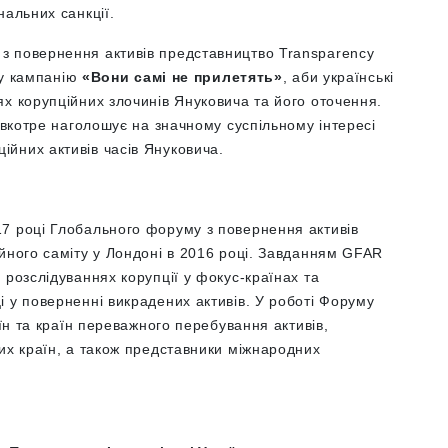
нальних санкції.
з повернення активів представництво Transparency
йну кампанію
«Вони самі не прилетять»
, аби українські
х корупційних злочинів Януковича та його оточення.
 вкотре наголошує на значному суспільному інтересі
йних активів часів Януковича.
7 році Глобального форуму з повернення активів
йного саміту у Лондоні в 2016 році. Завданням GFAR
 розслідуваннях корупції у фокус-країнах та
 у поверненні викрадених активів. У роботі Форуму
аїн та країн переважного перебування активів,
их країн, а також представники міжнародних