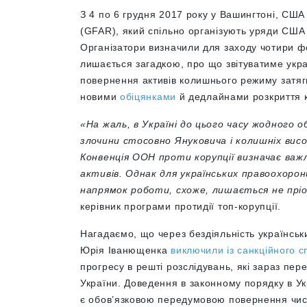
З 4 по 6 грудня 2017 року у Вашингтоні, СШ
(GFAR), який спільно організують уряди США 
Організатори визначили для заходу чотири фок
лишається загадкою, про що звітуватиме укр
повернення активів колишнього режиму затягн
новими
обіцянками
й дедлайнами розкриття к
«На жаль, в Україні до цього часу жодного 
злочини стосовно Януковича і колишніх висо
Конвенція ООН проти корупції визначає важ
активів. Однак для українських правоохорон
напрямок роботи, схоже, лишається не пр
керівник програми протидії топ-корупції.
Нагадаємо, що через бездіяльність українсь
Юрія Іванющенка
виключили із санкційного с
прогресу в решті розслідувань, які зараз пе
України. Доведення в законному порядку в Ук
є обов’язковою передумовою повернення числ