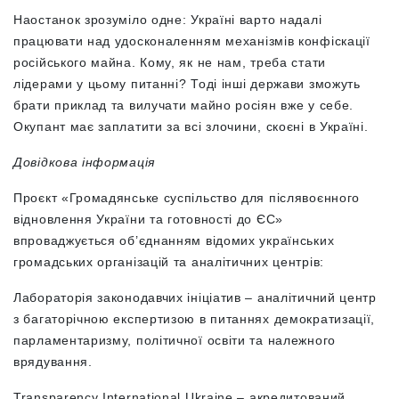
Наостанок зрозуміло одне: Україні варто надалі
працювати над удосконаленням механізмів конфіскації
російського майна. Кому, як не нам, треба стати
лідерами у цьому питанні? Тоді інші держави зможуть
брати приклад та вилучати майно росіян вже у себе.
Окупант має заплатити за всі злочини, скоєні в Україні.
Довідкова інформація
Проєкт «Громадянське суспільство для післявоєнного
відновлення України та готовності до ЄС»
впроваджується об’єднанням відомих українських
громадських організацій та аналітичних центрів:
Лабораторія законодавчих ініціатив – аналітичний центр
з багаторічною експертизою в питаннях демократизації,
парламентаризму, політичної освіти та належного
врядування.
Transparency International Ukraine – акредитований