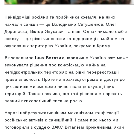
Найвідоміші росіяни та прибічники кремля, на яких
наклали санкції — це Володимир Євтушенков, Олег
Дерипаска, Віктор Янукович та інші. Однак чимало осіб зі
списку — це різні чиновники та підприємці з майном на
окупованих територіях України, зокрема в Криму.
Як запевнила
Інна Богатих
, юридично Україна вже може
виконувати рішення про конфіскацію майна на
непідконтрольних територіях на рівні перереєстрації
права власності. Проте на практиці отримати доступ до
цих активів ми зможемо лише після деокупації цих
територій. Також важливо, що такі рішення створюють
певний психологічний тиск на росію.
Наразі найрезультативнішим механізмом конфіскації
російських активів є санкційний. І саме про нього ми
поговорили з суддею ВАКС
Віталієм Крикливим
, який