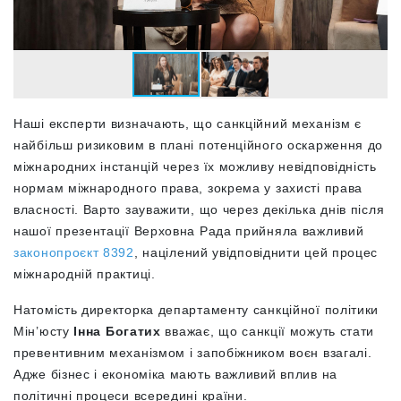
Наші експерти визначають, що санкційний механізм є
найбільш ризиковим в плані потенційного оскарження до
міжнародних інстанцій через їх можливу невідповідність
нормам міжнародного права, зокрема у захисті права
власності. Варто зауважити, що через декілька днів після
нашої презентації Верховна Рада прийняла важливий
законопроєкт 8392
, націлений увідповіднити цей процес
міжнародній практиці.
Натомість директорка департаменту санкційної політики
Мін’юсту
Інна Богатих
вважає, що санкції можуть стати
превентивним механізмом і запобіжником воєн взагалі.
Адже бізнес і економіка мають важливий вплив на
політичні процеси всередині країни.