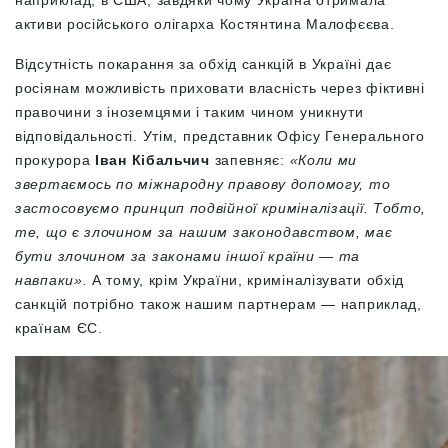
активи російського олігарха Костянтина Малофєєва.
Відсутність покарання за обхід санкцій в Україні дає
росіянам можливість приховати власність через фіктивні
правочини з іноземцями і таким чином уникнути
відповідальності. Утім,
представник Офісу Генерального
прокурора
Іван Кібальчич
запевняє:
«Коли ми
звертаємось по міжнародну правову допомогу, то
застосовуємо принцип подвійної криміналізації. Тобто,
те, що є злочином за нашим законодавством, має
бути злочином за законами іншої країни — та
навпаки».
А тому, крім України, криміналізувати обхід
санкцій потрібно також нашим партнерам — наприклад,
країнам ЄС.