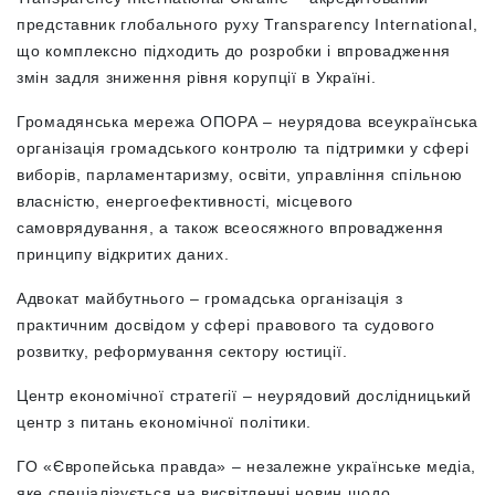
представник глобального руху Transparency International,
що комплексно підходить до розробки і впровадження
змін задля зниження рівня корупції в Україні.
Громадянська мережа ОПОРА – неурядова всеукраїнська
організація громадського контролю та підтримки у сфері
виборів, парламентаризму, освіти, управління спільною
власністю, енергоефективності, місцевого
самоврядування, а також всеосяжного впровадження
принципу відкритих даних.
Адвокат майбутнього – громадська організація з
практичним досвідом у сфері правового та судового
розвитку, реформування сектору юстиції.
Центр економічної стратегії – неурядовий дослідницький
центр з питань економічної політики.
ГО «Європейська правда» – незалежне українське медіа,
яке спеціалізується на висвітленні новин щодо