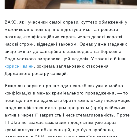
ВАКС, як і учасники самої справи, суттєво обмежений у
можливостях повноцінно підготуватись та провести
розгляд «конфіскаційних справ» через доволі короткі
часові строки, відведені законом. Однак у вже згаданих
вище змінах до санкційного законодавства Верховна
Рада частково виправила цей недолік. У законі є й інші
корисні зміни
, зокрема заплановано створення
Державного реєстру санкцій.
Якщо ж говорити про ще один спосіб вилучити майно —
конфіскацію в межах кримінального провадження, — то
поки що нам не вдалося зібрати комплексну інформацію
щодо конфіскованих за цим процесом (про)російських
активів через її закритість і несистематизованість. Проте
TI Ukraine вважає важливим і доцільним уже зараз
криміналізувати обхід санкцій, що було зроблено,
наприклад, в США, завдяки чому Україна отримала