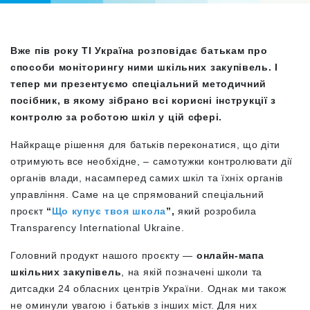
Вже пів року ТІ Україна розповідає батькам про
способи моніторингу ними шкільних закупівель. І
тепер ми презентуємо спеціальний методичний
посібник, в якому зібрано всі корисні інструкції з
контролю за роботою шкіл у цій сфері.
Найкраще рішення для батьків переконатися, що діти
отримують все необхідне, – самотужки контролювати дії
органів влади, насамперед самих шкіл та їхніх органів
управління. Саме на це спрямований спеціальний
проєкт
“
Що купує твоя школа
”,
який розробила
Transparency International Ukraine.
Головний продукт нашого проєкту —
онлайн-мапа
шкільних закупівель
, на якій позначені школи та
дитсадки 24 обласних центрів України. Однак ми також
не оминули увагою і батьків з інших міст. Для них