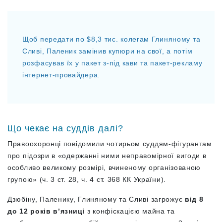
Щоб передати по $8,3 тис. колегам Глиняному та
Сливі, Паленик замінив купюри на свої, а потім
розфасував їх у пакет з-під кави та пакет-рекламу
інтернет-провайдера.
Що чекає на суддів далі?
Правоохоронці повідомили чотирьом суддям-фігурантам
про підозри в «одержанні ними неправомірної вигоди в
особливо великому розмірі, вчиненому організованою
групою» (ч. 3 ст. 28, ч. 4 ст. 368 КК України).
Дзюбіну, Паленику, Глиняному та Сливі загрожує
від 8
до 12 років в’язниці
з конфіскацією майна та