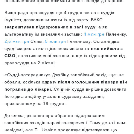
позбавленням права обіймати певні посади до 3 років.
Вища рада правосуддя ще 4 грудня зняла з суддів
імунітет, дозволивши взяти їх під варту. ВАКС
заарештував підозрюваних в залі суду
, а як
альтернативу їм визначили застави:
4 млн грн
Паленику,
2,5 млн грн
Сливі,
5 млн грн
Глиняному. Останні два
судді скористалися цією можливістю та
вже вийшли з
СІЗО
, сплативши свої застави, а ще їх відсторонили від
правосуддя на 2 місяці.
«Судді-посереднику» Дзюбіну запобіжний захід ще не
обрали, оскільки одразу
після оголошення підозри він
потрапив до лікарні.
Слідчий суддя вирішив дозволити
його дистанційну участь в судовому засіданні,
призначеному на 18 грудня.
До слова, рішення про обрання підозрюваним
запобіжних заходів наразі засекречені. Тому деталі нам
невідомі, але TI Ukraine продовжує відстежувати цю