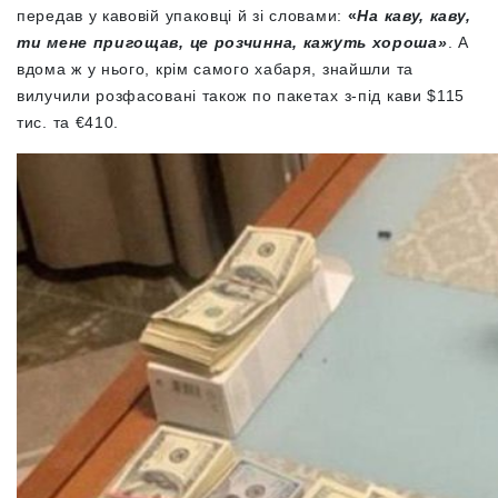
передав у кавовій упаковці й зі словами:
«
На каву, каву,
ти мене пригощав, це розчинна, кажуть хороша»
. А
вдома ж у нього, крім самого хабаря, знайшли та
вилучили розфасовані також по пакетах з-під кави $115
тис. та €410.