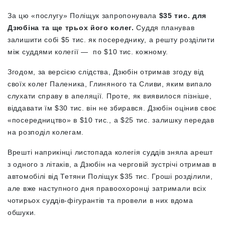
За цю «послугу» Поліщук запропонувала
$35 тис. для
Дзюбіна та ще трьох його колег.
Суддя планував
залишити собі $5 тис. як посереднику, а решту розділити
між суддями колегії — по $10 тис. кожному.
Згодом, за версією слідства, Дзюбін отримав згоду від
своїх колег Паленика, Глиняного та Сливи, яким випало
слухати справу в апеляції. Проте, як виявилося пізніше,
віддавати їм $30 тис. він не збирався. Дзюбін оцінив своє
«посередництво» в $10 тис., а $25 тис. залишку передав
на розподіл колегам.
Врешті наприкінці листопада колегія суддів зняла арешт
з одного з літаків, а Дзюбін на черговій зустрічі отримав в
автомобілі від Тетяни Поліщук $35 тис. Гроші розділили,
але вже наступного дня правоохоронці затримали всіх
чотирьох суддів-фігурантів та провели в них вдома
обшуки.