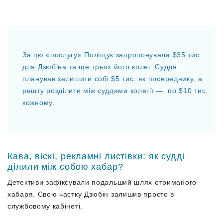
За цю «послугу» Поліщук запропонувала $35 тис.
для Дзюбіна та ще трьох його колег. Суддя
планував залишити собі $5 тис. як посереднику, а
решту розділити між суддями колегії — по $10 тис.
кожному.
Кава, віскі, рекламні листівки: як судді
ділили між собою хабар?
Детективи зафіксували подальший шлях отриманого
хабаря. Свою частку Дзюбін залишив просто в
службовому кабінеті.