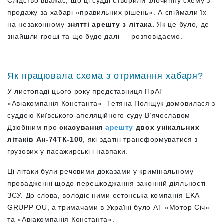
Слідство вважає, що ці судді створили злочинну схему з
продажу за хабарі «правильних рішень». А спіймали їх
на незаконному
знятті арешту з літака.
Як це було, де
знайшли гроші та що буде далі — розповідаємо.
Як працювала схема з отримання хабаря?
У листопаді цього року представниця ПрАТ
«Авіакомпанія Константа» Тетяна Поліщук домовилася з
суддею Київського апеляційного суду В’ячеславом
Дзюбіним про
скасування
арешту
двох унікальних
літаків Ан-74ТК-100
, які здатні трансформуватися з
грузових у пасажирські і навпаки.
Ці літаки були речовими доказами у кримінальному
провадженні щодо перешкоджання законній діяльності
ЗСУ. До слова, володіє ними естонська компанія EKA
GRUPP OU, а тримачами в Україні було АТ «Мотор Січ»
та «Авіакомпанія Константа».