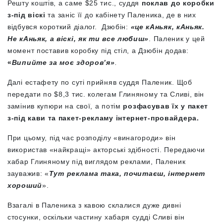
Решту коштів, а саме $25 тис., суддя
поклав до коробки
з-під віскі
та заніс її до кабінету Паленика, де в них
відбувся короткий діалог. Дзюбін:
«це кАньяк, кАньяк.
Не кАньяк, а віскі, як ти все любиш»
. Паленик у цей
момент поставив коробку під стіл, а Дзюбін додав:
«
Випийте за моє здоров’я»
.
Далі естафету по суті прийняв суддя Паленик. Щоб
передати по $8,3 тис. колегам Глиняному та Сливі, він
замінив купюри на свої, а потім
розфасував їх у пакет
з-під кави та пакет-рекламу інтернет-провайдера.
При цьому, під час розподілу «винагороди» він
використав «найкращі» акторські здібності. Передаючи
хабар Глиняному під виглядом реклами, Паленик
зауважив: «
Тут реклама така, почитаєш, інтернет
хороший
».
Взагалі в Паленика з кавою склалися дуже дивні
стосунки, оскільки частину хабаря судді Сливі він