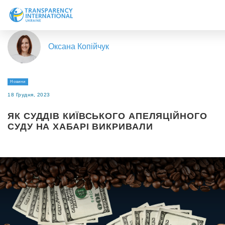
Про нас
Оксана Копійчук
Новини
Дослідження
Новини
Напрями роботи
18 Грудня, 2023
Долучитися
ЯК СУДДІВ КИЇВСЬКОГО АПЕЛЯЦІЙНОГО
СУДУ НА ХАБАРІ ВИКРИВАЛИ