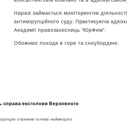
консалтинговій компанії та в адвокатськом
Наразі займається моніторингом діяльност
антикорупційного суду. Практикуюча адвок
Академії правозахисниць “ЮрФем”.
Обожнює походи в гори та сноубординг.
сь справа ексголови Верховного
корупцію отримав голова найвищого