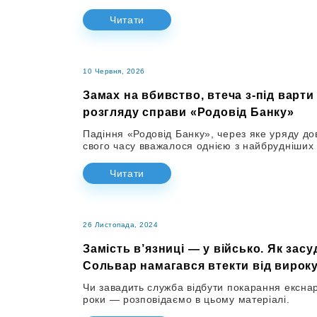
Читати
10 Червня, 2026
Замах на вбивство, втеча з-під варти
розгляду справи «Родовід Банку»
Падіння «Родовід Банку», через яке уряду д
свого часу вважалося однією з найбрудніших 
Читати
26 Листопада, 2024
Замість в’язниці — у військо. Як за
Сольвар намагався втекти від вирок
Чи завадить служба відбути покарання екснард
роки — розповідаємо в цьому матеріалі.