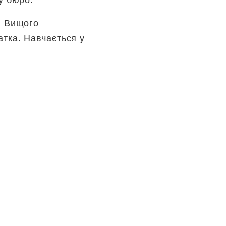
у бюро.
і Вищого
атка. Навчається у