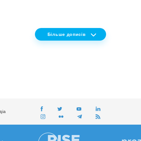
Більше
дописів
діа