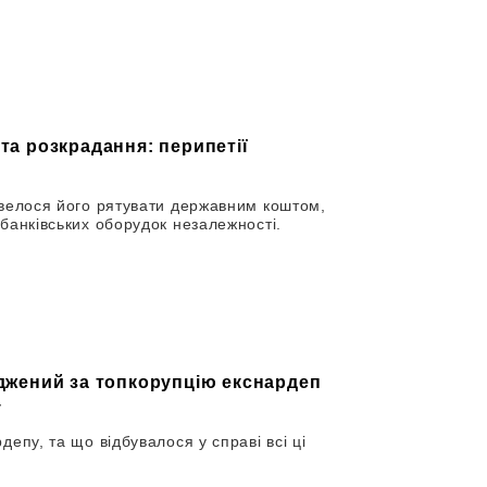
 та розкрадання: перипетії
овелося його рятувати державним коштом,
банківських оборудок незалежності.
суджений за топкорупцію екснардеп
у
епу, та що відбувалося у справі всі ці