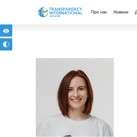
Про нас
Новини
for people with visual impairment
change to b/w